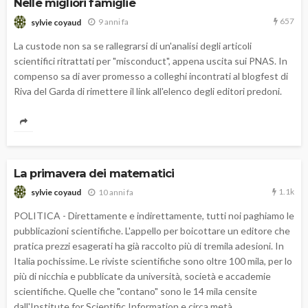
Nelle migliori famiglie
657
9 anni fa
sylvie coyaud
La custode non sa se rallegrarsi di un'analisi degli articoli
scientifici ritrattati per "misconduct", appena uscita sui PNAS. In
compenso sa di aver promesso a colleghi incontrati al blogfest di
Riva del Garda di rimettere il link all'elenco degli editori predoni.
La primavera dei matematici
1.1k
10 anni fa
sylvie coyaud
POLITICA - Direttamente e indirettamente, tutti noi paghiamo le
pubblicazioni scientifiche. L'appello per boicottare un editore che
pratica prezzi esagerati ha già raccolto più di tremila adesioni. In
Italia pochissime. Le riviste scientifiche sono oltre 100 mila, per lo
più di nicchia e pubblicate da università, società e accademie
scientifiche. Quelle che "contano" sono le 14 mila censite
dall'Institute for Scientific Information e circa metà