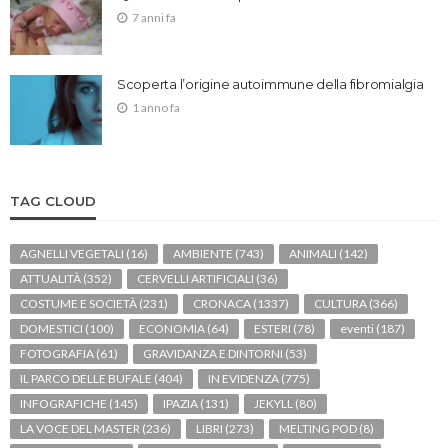
7 anni fa
Scoperta l’origine autoimmune della fibromialgia
1 anno fa
TAG CLOUD
AGNELLI VEGETALI
(16)
AMBIENTE
(743)
ANIMALI
(142)
ATTUALITÀ
(352)
CERVELLI ARTIFICIALI
(36)
COSTUME E SOCIETÀ
(231)
CRONACA
(1337)
CULTURA
(366)
DOMESTICI
(100)
ECONOMIA
(64)
ESTERI
(78)
eventi
(187)
FOTOGRAFIA
(61)
GRAVIDANZA E DINTORNI
(53)
IL PARCO DELLE BUFALE
(404)
IN EVIDENZA
(775)
INFOGRAFICHE
(145)
IPAZIA
(131)
JEKYLL
(80)
LA VOCE DEL MASTER
(236)
LIBRI
(273)
MELTING POD
(8)