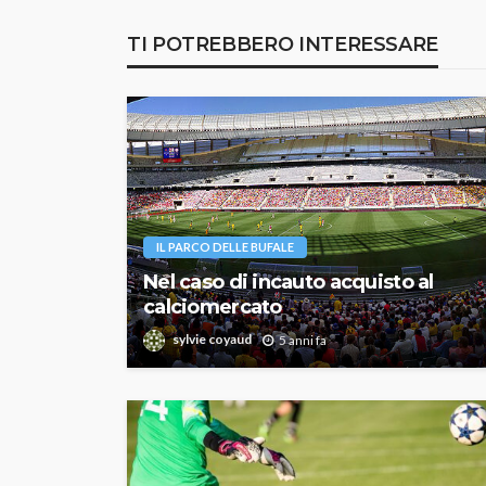
TI POTREBBERO INTERESSARE
IL PARCO DELLE BUFALE
Nel caso di incauto acquisto al
calciomercato
sylvie coyaud
5 anni fa