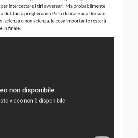
per intercettare i tiri avversari. Ma probabilmente
co dubbio o pregheranno Pirlo di tirare uno dei suoi
o, scienza o non scienza, la cosa importante resterà
 in finale.