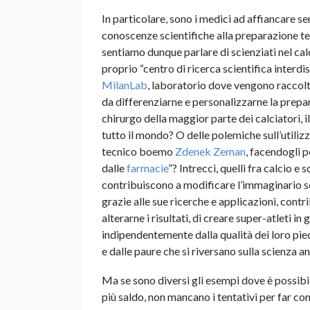
In particolare, sono i medici ad affiancare s
conoscenze scientifiche alla preparazione te
sentiamo dunque parlare di scienziati nel cal
proprio “centro di ricerca scientifica interdi
MilanLab
, laboratorio dove vengono raccolti 
da differenziarne e personalizzarne la prepar
chirurgo della maggior parte dei calciatori, il
tutto il mondo? O delle polemiche sull’utiliz
tecnico boemo
Zdenek Zeman
, facendogli 
dalle
farmacie
”? Intrecci, quelli fra calcio e
contribuiscono a modificare l’immaginario sc
grazie alle sue ricerche e applicazioni, contrib
alterarne i risultati, di creare super-atleti in
indipendentemente dalla qualità dei loro pie
e dalle paure che si riversano sulla scienza an
Ma se sono diversi gli esempi dove è possibi
più saldo, non mancano i tentativi per far co