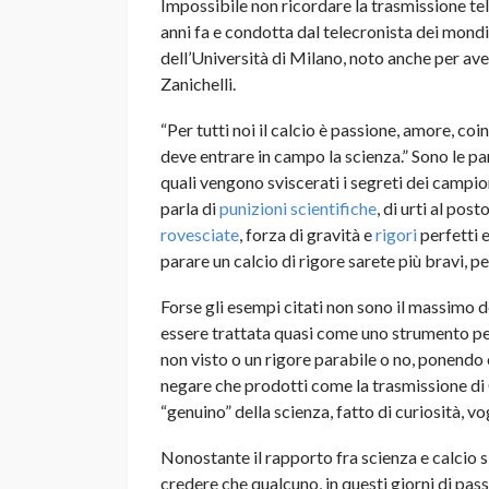
Impossibile non ricordare la trasmissione tele
anni fa e condotta dal telecronista dei mondi
dell’Università di Milano, noto anche per aver
Zanichelli.
“Per tutti noi il calcio è passione, amore, 
deve entrare in campo la scienza.” Sono le par
quali vengono sviscerati i segreti dei campion
parla di
punizioni scientifiche
, di urti al post
rovesciate
, forza di gravità e
rigori
perfetti e
parare un calcio di rigore sarete più bravi, p
Forse gli esempi citati non sono il massimo d
essere trattata quasi come uno strumento per
non visto o un rigore parabile o no, ponendo co
negare che prodotti come la trasmissione di
“genuino” della scienza, fatto di curiosità, v
Nonostante il rapporto fra scienza e calcio sia
credere che qualcuno, in questi giorni di pass