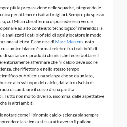
empre più la preparazione delle squadre, integrando le
cnica per ottenere risultati migliori. Sempre più spesso
cio, col Milan che afferma di possedere un vero e
sciplinare ad alto contenuto tecnologico”, riferendosi a
e analizzati i dati biofisici di ogni giocatore in modo
azione atletica.
E che dire di
Marc Martens
, noto
 cui camice bianco è ormai celebre fra i calciofili di
zo di sostanze o prodotti chimici che fece sbottare il
perentoriamente affermare che “il calcio deve uscire
 scienza, che riflettono e nello stesso tempo
ientifico pubblico: una scienza che se da un lato,
uisce allo sviluppo del calcio, dall’altro rischia di
 grado di cambiare il corso di una partita
di. Tutto non molto diverso, insomma, dalle aspettative
che in altri ambiti.
le notare come il binomio calcio-scienza sia sempre
mprendere la scienza stessa attraverso il pallone.