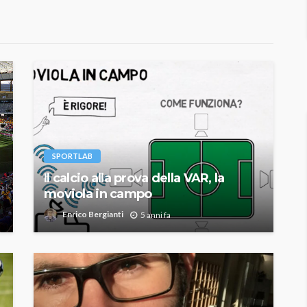
SPORTLAB
Il calcio alla prova della VAR, la
moviola in campo
Enrico Bergianti
5 anni fa