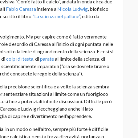
visiva “Com’è fatto il calcio”, andata in onda circa due
ali
Fabio Caressa
insieme a
Nicola Ludwig
, biofisico
 scritto il libro
“La scienza nel pallone”
, edito da
coinvolgimento. Ma per capire come è fatto veramente
ole d’esordio di Caressa all’inizio di ogni puntata, nelle
i sotto la lente d’ingrandimento della scienza. E così si
o di
colpi di testa
, di
parate
al limite della scienza, di
 scientificamente imparabili (“ora se dovrete tirare o
erché conoscete le regole della scienza”).
ella precisione scientifica e a volte la scienza sembra
 sentenziare situazioni al limite come un fuorigioco
sì fine a potenziali infinite discussioni. Difficile però
 Caressa e Ludwig rieccheggiano anche il lato
oglia di capire e divertimento nell’apprendere.
, in un modo o nell’altro, sempre più forte è difficile
ione calcistica, pensi a forza di gravità, portanza o