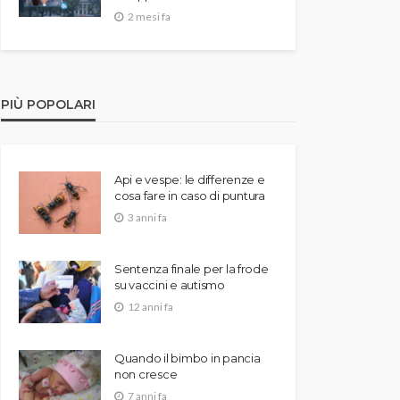
2 mesi fa
PIÙ POPOLARI
Api e vespe: le differenze e
cosa fare in caso di puntura
3 anni fa
Sentenza finale per la frode
su vaccini e autismo
12 anni fa
Quando il bimbo in pancia
non cresce
7 anni fa