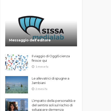
Messaggio dell’editore
Il viaggio di OggiScienza
finisce qui
1 mese fa
Le allevatrici di spugne a
Jambiani
2 mesi fa
L’impatto della personalità e
del sentirsi soli sul rischio di
sviluppare demenza