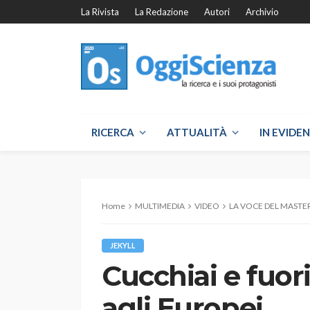
La Rivista
La Redazione
Autori
Archivio
RICERCA
ATTUALITÀ
IN EVIDE
Home
MULTIMEDIA
VIDEO
LA VOCE DEL MASTE
JEKYLL
Cucchiai e fuori
agli Europei