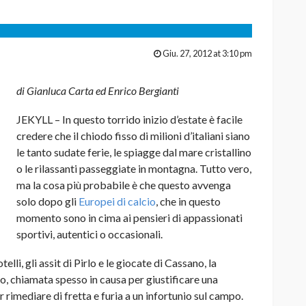
Giu. 27, 2012 at 3:10 pm
di Gianluca Carta ed Enrico Bergianti
JEKYLL – In questo torrido inizio d’estate è facile
credere che il chiodo fisso di milioni d’italiani siano
le tanto sudate ferie, le spiagge dal mare cristallino
o le rilassanti passeggiate in montagna. Tutto vero,
ma la cosa più probabile è che questo avvenga
solo dopo gli
Europei di calcio
, che in questo
momento sono in cima ai pensieri di appassionati
sportivi, autentici o occasionali.
elli, gli assit di Pirlo e le giocate di Cassano, la
, chiamata spesso in causa per giustificare una
 rimediare di fretta e furia a un infortunio sul campo.