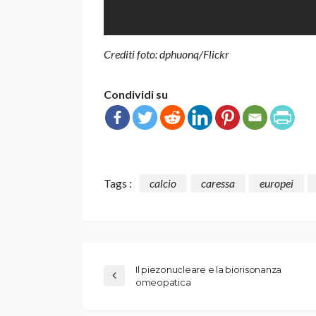
Crediti foto: dphuonq/Flickr
Condividi su
Tags :
calcio
caressa
europei
Il piezonucleare e la biorisonanza
omeopatica