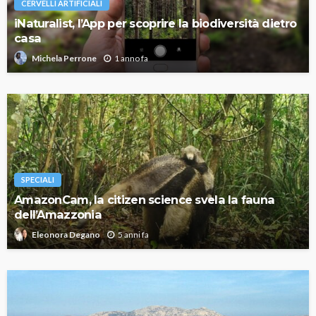
CERVELLI ARTIFICIALI
iNaturalist, l’App per scoprire la biodiversità dietro
casa
1 anno fa
Michela Perrone
SPECIALI
AmazonCam, la citizen science svela la fauna
dell’Amazzonia
5 anni fa
Eleonora Degano