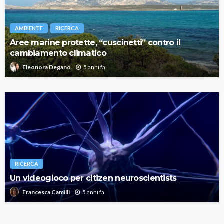
AMBIENTE
RICERCA
Aree marine protette, “cuscinetti” contro il
cambiamento climatico
5 anni fa
Eleonora Degano
RICERCA
Un videogioco per citizen neuroscientists
5 anni fa
Francesca Camilli