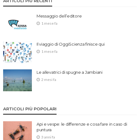
ARTICOLI PIÙ RECENTI
Messaggio dell’editore
1 mese fa
Il viaggio di OggiScienza finisce qui
1 mese fa
Le allevatrici di spugne a Jambiani
2 mesi fa
ARTICOLI PIÙ POPOLARI
Api e vespe: le differenze e cosa fare in caso di
puntura
3 anni fa