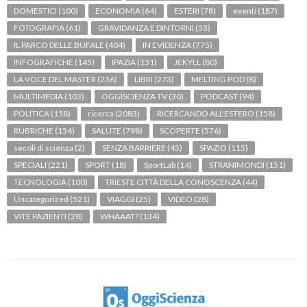
DOMESTICI
(100)
ECONOMIA
(64)
ESTERI
(78)
eventi
(187)
FOTOGRAFIA
(61)
GRAVIDANZA E DINTORNI
(53)
IL PARCO DELLE BUFALE
(404)
IN EVIDENZA
(775)
INFOGRAFICHE
(145)
IPAZIA
(131)
JEKYLL
(80)
LA VOCE DEL MASTER
(236)
LIBRI
(273)
MELTING POD
(8)
MULTIMEDIA
(103)
OGGISCIENZA TV
(30)
PODCAST
(94)
POLITICA
(158)
ricerca
(2083)
RICERCANDO ALL'ESTERO
(158)
RUBRICHE
(154)
SALUTE
(798)
SCOPERTE
(576)
secoli di scienza
(2)
SENZA BARRIERE
(45)
SPAZIO
(115)
SPECIALI
(221)
SPORT
(18)
SportLab
(14)
STRANIMONDI
(151)
TECNOLOGIA
(100)
TRIESTE CITTÀ DELLA CONOSCENZA
(44)
Uncategorized
(521)
VIAGGI
(25)
VIDEO
(28)
VITE PAZIENTI
(28)
WHAAAT?
(134)