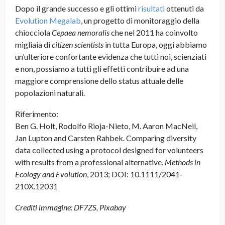
Dopo il grande successo e gli ottimi
risultati
ottenuti da
Evolution Megalab
, un progetto di monitoraggio della
chiocciola
Cepaea nemoralis
che nel 2011 ha coinvolto
migliaia di
citizen scientists
in tutta Europa, oggi abbiamo
un’ulteriore confortante evidenza che tutti noi, scienziati
e non, possiamo a tutti gli effetti contribuire ad una
maggiore comprensione dello status attuale delle
popolazioni naturali.
Riferimento:
Ben G. Holt, Rodolfo Rioja-Nieto, M. Aaron MacNeil,
Jan Lupton and Carsten Rahbek. Comparing diversity
data collected using a protocol designed for volunteers
with results from a professional alternative.
Methods in
Ecology and Evolution
, 2013; DOI: 10.1111/2041-
210X.12031
Crediti immagine: DF7ZS, Pixabay