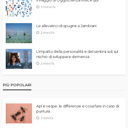
Il viaggio di OggiScienza finisce qui
1 mese fa
Le allevatrici di spugne a Jambiani
2 mesi fa
L’impatto della personalità e del sentirsi soli sul
rischio di sviluppare demenza
2 mesi fa
PIÙ POPOLARI
Api e vespe: le differenze e cosa fare in caso di
puntura
3 anni fa