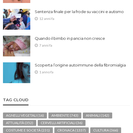
Sentenza finale per la frode su vaccini e autismo
12 anni fa
Quando il bimbo in pancia non cresce
7 anni fa
Scoperta l’origine autoimmune della fibromialgia
1 anno fa
TAG CLOUD
AGNELLI VEGETALI
(16)
AMBIENTE
(743)
ANIMALI
(142)
ATTUALITÀ
(352)
CERVELLI ARTIFICIALI
(36)
COSTUME E SOCIETÀ
(231)
CRONACA
(1337)
CULTURA
(366)