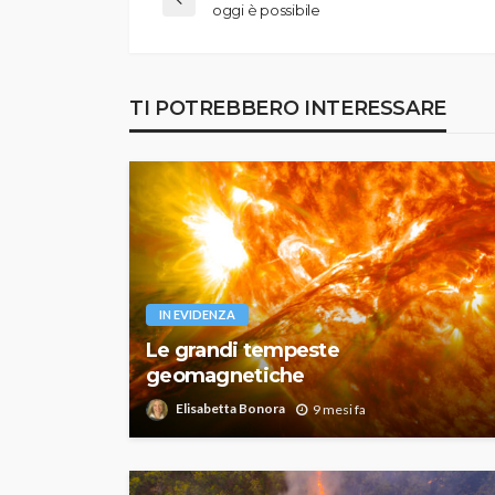
oggi è possibile
TI POTREBBERO INTERESSARE
IN EVIDENZA
Le grandi tempeste
geomagnetiche
Elisabetta Bonora
9 mesi fa