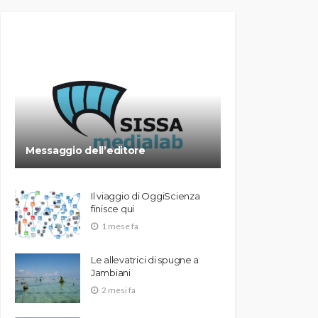
Messaggio dell’editore
Il viaggio di OggiScienza
finisce qui
1 mese fa
Le allevatrici di spugne a
Jambiani
2 mesi fa