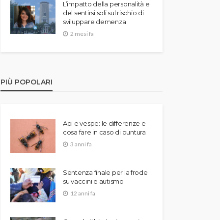
L’impatto della personalità e
del sentirsi soli sul rischio di
sviluppare demenza
2 mesi fa
PIÙ POPOLARI
Api e vespe: le differenze e
cosa fare in caso di puntura
3 anni fa
Sentenza finale per la frode
su vaccini e autismo
12 anni fa