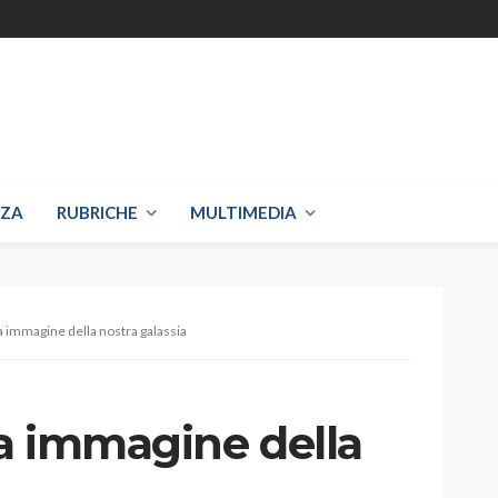
NZA
RUBRICHE
MULTIMEDIA
a immagine della nostra galassia
a immagine della