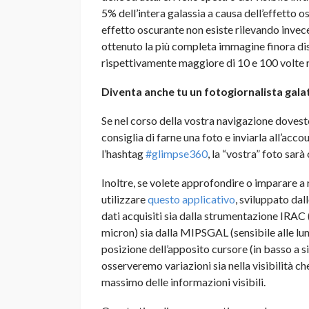
5% dell’intera galassia a causa dell’effetto
effetto oscurante non esiste rilevando invece 
ottenuto la più completa immagine finora disp
rispettivamente maggiore di 10 e 100 volte ri
Diventa anche tu un fotogiornalista gala
Se nel corso della vostra navigazione doveste
consiglia di farne una foto e inviarla all’acco
l’hashtag
#glimpse360
, la “vostra” foto sar
Inoltre, se volete approfondire o imparare a 
utilizzare
questo applicativo
, sviluppato dal
dati acquisiti sia dalla strumentazione IRAC (
micron) sia dalla MIPSGAL (sensibile alle lu
posizione dell’apposito cursore (in basso a si
osserveremo variazioni sia nella visibilità ch
massimo delle informazioni visibili.