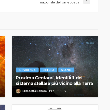
nazionale dell’omeopatia
IN EVIDENZA
RICERCA
SPAZIO
Proxima Centauri, identikit del
sistema stellare più vicino alla Terra
Elisabetta Bonora
10 mesi fa