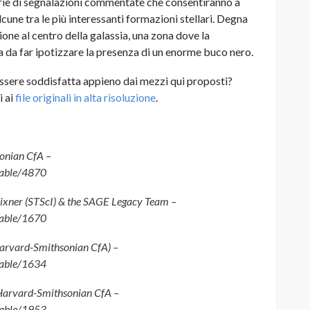
rie di segnalazioni commentate che consentiranno a
une tra le più interessanti formazioni stellari. Degna
ione al centro della galassia, una zona dove la
 da far ipotizzare la presenza di un enorme buco nero.
essere soddisfatta appieno dai mezzi qui proposti?
i ai
file originali in alta risoluzione
.
onian CfA –
mable/4870
xner (STScI) & the SAGE Legacy Team –
mable/1670
arvard-Smithsonian CfA) –
mable/1634
(Harvard-Smithsonian CfA –
mable/1953