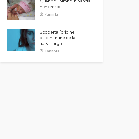
Quando il bimbo in pancia
non cresce
7 anni fa
Scoperta l’origine
autoimmune della
fibromialgia
1 anno fa