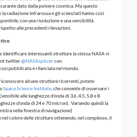
 oscurante dato dalla polvere cosmica. Ma questo
la radiazione infrarossa e gli scienziati hanno così
onibile, con una risoluzione e una sensibilità
spetto alle precedenti rilevazioni.
ttico
 identificare interessanti strutture la stessa NASA vi
unt twitter
@NASAspitzer
con
à così pubblicata e rilanciata nel mondo.
riconoscere alcune strutture ricorrenti, potete
lo
Space Science Institute
, che consente di osservare i
sensibile alle lunghezze d’onda di 3.6, 4.5, 5.8 e 8
nghezze d’onda di 24 e 70 micron). Variando quindi la
nistra nella finestra di navigazione)
e nel colore delle strutture ottenendo, nel complesso, il