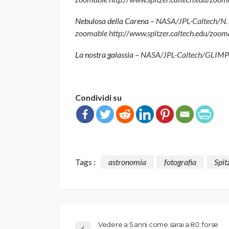
Nebulosa della Carena –
NASA/JPL-Caltech/N. S
zoomable http://www.spitzer.caltech.edu/zoo
La nostra galassia –
NASA/JPL-Caltech/GLIMP
Condividi su
Tags :
astronomia
fotografia
Spit
Vedere a 5 anni come sarai a 80: forse