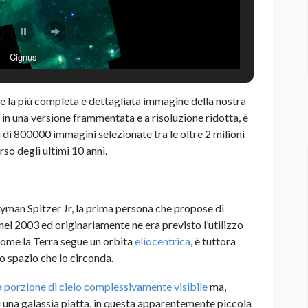
Cignus
a più completa e dettagliata immagine della nostra
e in una versione frammentata e a risoluzione ridotta, è
iù di 800000 immagini selezionate tra le oltre 2 milioni
rso degli ultimi 10 anni.
 Lyman Spitzer Jr, la prima persona che propose di
nel 2003 ed originariamente ne era previsto l’utilizzo
 come la Terra segue un orbita
eliocentrica
, è tuttora
o spazio che lo circonda.
 porzione di cielo complessivamente visibile
ma,
i una galassia piatta, in questa apparentemente piccola