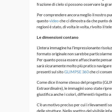
frazione di cielo si possono osservare la gran p
Per comprendere ancora meglio il nostro pun
questo
video
che ci dimostra da che punto del
regioni è stato, di volta in volta, rivolto il tel
Le dimensioni contano
L’intera immagine ha l’impressionante risolu
formato originale non sarebbe particolarmen
Per quanto possa essere affascinante pensare 
sarà sicuramente molto più pratico navigare l
presenti sul sito
GLIMPSE 360
che ci consent
Come dice il nome stesso del progetto (GLI
Extraordinaire), le immagini sono state ripre
giustifica anche i colori, differenti rispetto a
C’è un motivo preciso per cui i rilevamenti son
delle strutture. Nello spettro del visibile inf