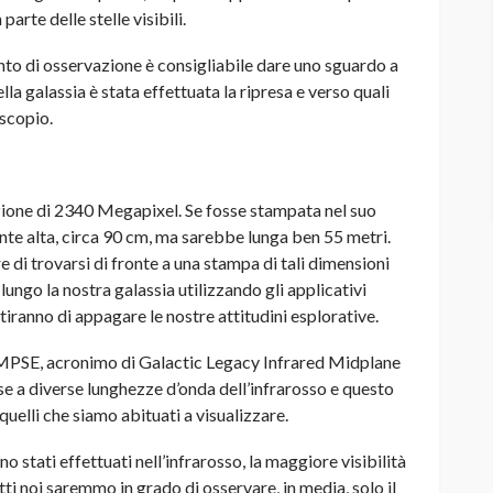
arte delle stelle visibili.
to di osservazione è consigliabile dare uno sguardo a
la galassia è stata effettuata la ripresa e verso quali
escopio.
zione di 2340 Megapixel. Se fosse stampata nel suo
te alta, circa 90 cm, ma sarebbe lunga ben 55 metri.
di trovarsi di fronte a una stampa di tali dimensioni
ungo la nostra galassia utilizzando gli applicativi
iranno di appagare le nostre attitudini esplorative.
MPSE, acronimo di Galactic Legacy Infrared Midplane
se a diverse lunghezze d’onda dell’infrarosso e questo
 quelli che siamo abituati a visualizzare.
o stati effettuati nell’infrarosso, la maggiore visibilità
atti noi saremmo in grado di osservare, in media, solo il