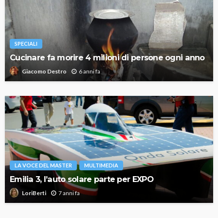
SPECIALI
Cucinare fa morire 4 milioni di persone ogni anno
6 anni fa
Giacomo Destro
LA VOCE DEL MASTER
MULTIMEDIA
Emilia 3, l’auto solare parte per EXPO
7 anni fa
LoriBerti