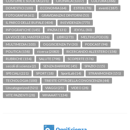
COSTUME E SOCIETÀ
(231)
CRONACA
(1337)
CULTURA
(366)
DOMESTICI
(100)
ECONOMIA
(64)
ESTERI
(78)
eventi
(187)
FOTOGRAFIA
(61)
GRAVIDANZA E DINTORNI
(53)
IL PARCO DELLE BUFALE
(404)
IN EVIDENZA
(775)
INFOGRAFICHE
(145)
IPAZIA
(131)
JEKYLL
(80)
LA VOCE DEL MASTER
(236)
LIBRI
(273)
MELTING POD
(8)
MULTIMEDIA
(103)
OGGISCIENZA TV
(30)
PODCAST
(94)
POLITICA
(158)
ricerca
(2083)
RICERCANDO ALL'ESTERO
(158)
RUBRICHE
(154)
SALUTE
(798)
SCOPERTE
(576)
secoli di scienza
(2)
SENZA BARRIERE
(45)
SPAZIO
(115)
SPECIALI
(221)
SPORT
(18)
SportLab
(14)
STRANIMONDI
(151)
TECNOLOGIA
(100)
TRIESTE CITTÀ DELLA CONOSCENZA
(44)
Uncategorized
(521)
VIAGGI
(25)
VIDEO
(28)
VITE PAZIENTI
(28)
WHAAAT?
(134)