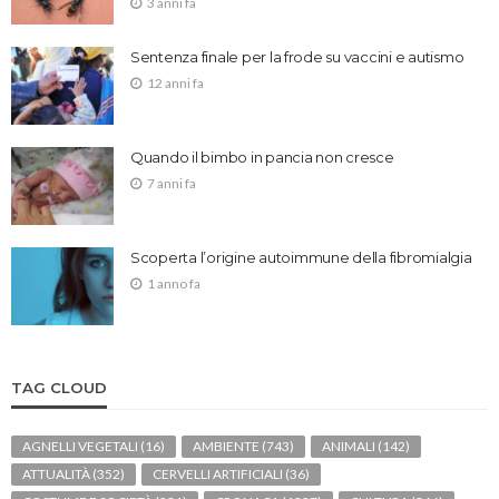
3 anni fa
Sentenza finale per la frode su vaccini e autismo
12 anni fa
Quando il bimbo in pancia non cresce
7 anni fa
Scoperta l’origine autoimmune della fibromialgia
1 anno fa
TAG CLOUD
AGNELLI VEGETALI
(16)
AMBIENTE
(743)
ANIMALI
(142)
ATTUALITÀ
(352)
CERVELLI ARTIFICIALI
(36)