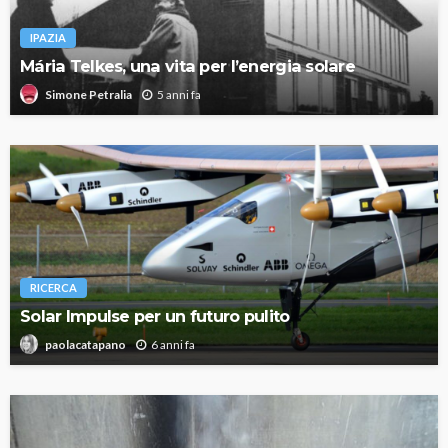
IPAZIA
Mária Telkes, una vita per l’energia solare
5 anni fa
Simone Petralia
RICERCA
Solar Impulse per un futuro pulito
6 anni fa
paolacatapano