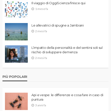
Il viaggio di OggiScienza finisce qui
1 mese fa
Le allevatrici di spugne a Jambiani
2 mesi fa
L’impatto della personalità e del sentirsi soli sul
rischio di sviluppare demenza
2 mesi fa
PIÙ POPOLARI
Api e vespe: le differenze e cosa fare in caso di
puntura
3 anni fa