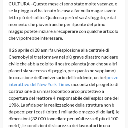
CULTURA –Questo mese ci sono state molte vacanze, e
se la pioggia vi ha tenuto in casa a far nulla magari avete
letto più del solito. Qualcosa però vi sarà sfuggito, e dal
momento che pioverà anche per il ponte del primo
maggio potete iniziare a recuperare con qualche articolo
che vi potrebbe interessare.
Il 26 aprile di 28 anni fa un’esplosione alla centrale di
Chernobyl si trasformava nel più grave disastro nucleare
civile che abbia colpito il nostro pianeta (non che su altri
pianeti sia successo di peggio, per quanto ne sappiamo).
In occasione dell’anniversario dell’incidente, un bel
pezzo
interattivo del New York Times
racconta del progetto di
costruzione di un mastodontico arco protettivo a
copertura del reattore 4, responsabile dell’esplosione del
1986. La sfida per la realizzazione della struttura non è
da poco: per i costi (oltre 1 miliardo e mezzo di dollari), le
dimensioni (32.000 tonnellate per un’altezza di più di 100
metri), le condizioni di sicurezza dei lavoratori in una