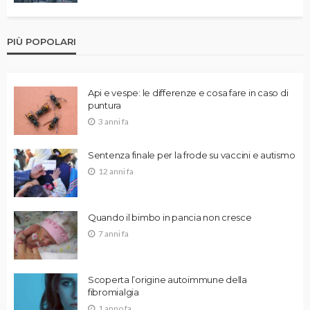
PIÙ POPOLARI
Api e vespe: le differenze e cosa fare in caso di
puntura
3 anni fa
Sentenza finale per la frode su vaccini e autismo
12 anni fa
Quando il bimbo in pancia non cresce
7 anni fa
Scoperta l’origine autoimmune della
fibromialgia
1 anno fa