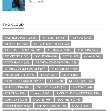
1 anno fa
TAG CLOUD
AGNELLI VEGETALI
(16)
AMBIENTE
(743)
ANIMALI
(142)
ATTUALITÀ
(352)
CERVELLI ARTIFICIALI
(36)
COSTUME E SOCIETÀ
(231)
CRONACA
(1337)
CULTURA
(366)
DOMESTICI
(100)
ECONOMIA
(64)
ESTERI
(78)
eventi
(187)
FOTOGRAFIA
(61)
GRAVIDANZA E DINTORNI
(53)
IL PARCO DELLE BUFALE
(404)
IN EVIDENZA
(775)
INFOGRAFICHE
(145)
IPAZIA
(131)
JEKYLL
(80)
LA VOCE DEL MASTER
(236)
LIBRI
(273)
MELTING POD
(8)
MULTIMEDIA
(103)
OGGISCIENZA TV
(30)
PODCAST
(94)
POLITICA
(158)
ricerca
(2083)
RICERCANDO ALL'ESTERO
(158)
RUBRICHE
(154)
SALUTE
(798)
SCOPERTE
(576)
secoli di scienza
(2)
SENZA BARRIERE
(45)
SPAZIO
(115)