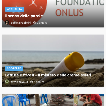
ATTUALITÀ
Il senso delle parole
2 anni fa
Serena Fabbrini
SCOPERTE
Letture estive II – Il mistero delle creme solari
4 anni fa
sylvie coyaud