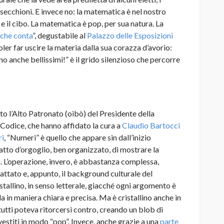
 i secchioni. E invece no: la matematica è nel nostro
a e il cibo. La matematica è pop, per sua natura. La
 che conta
”, degustabile al
Palazzo delle Esposizioni
ler far uscire la materia dalla sua corazza d’avorio:
no anche bellissimi!” è il grido silenzioso che percorre
to l’Alto Patronato (oibò) del Presidente della
Codice, che hanno affidato la cura a
Claudio Bartocci
ri
, “Numeri” è quello che appare sin dall’inizio
catto d’orgoglio, ben organizzato, di mostrare la
i. L’operazione, invero, è abbastanza complessa,
attato e, appunto, il background culturale del
stallino, in senso letterale, giacché ogni argomento è
a in maniera chiara e precisa. Ma è cristallino anche in
tutti poteva ritorcersi contro, creando un blob di
vestiti in modo “pop”. Invece, anche grazie a una
parte