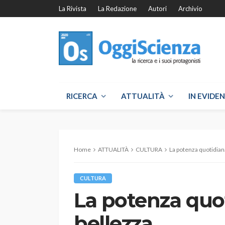
La Rivista
La Redazione
Autori
Archivio
RICERCA
ATTUALITÀ
IN EVIDE
Home
ATTUALITÀ
CULTURA
La potenza quotidiana
CULTURA
La potenza quot
bellezza