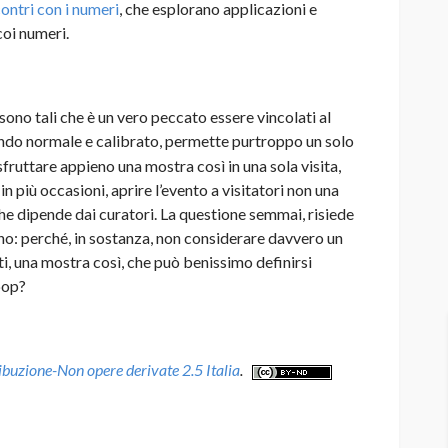
ontri con i numeri
, che esplorano applicazioni e
coi numeri.
i sono tali che è un vero peccato essere vincolati al
ndo normale e calibrato, permette purtroppo un solo
a sfruttare appieno una mostra così in una sola visita,
in più occasioni, aprire l’evento a visitatori non una
he dipende dai curatori. La questione semmai, risiede
iano: perché, in sostanza, non considerare davvero un
i, una mostra così, che può benissimo definirsi
pop?
uzione-Non opere derivate 2.5 Italia
.