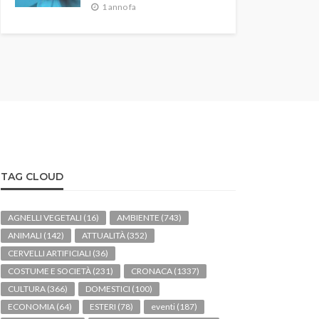
1 anno fa
TAG CLOUD
AGNELLI VEGETALI
(16)
AMBIENTE
(743)
ANIMALI
(142)
ATTUALITÀ
(352)
CERVELLI ARTIFICIALI
(36)
COSTUME E SOCIETÀ
(231)
CRONACA
(1337)
CULTURA
(366)
DOMESTICI
(100)
ECONOMIA
(64)
ESTERI
(78)
eventi
(187)