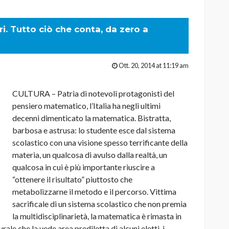
. Tutto ciò che conta, da zero a
Ott. 20, 2014 at 11:19 am
CULTURA – Patria di notevoli protagonisti del
pensiero matematico, l’Italia ha negli ultimi
decenni dimenticato la matematica. Bistratta,
barbosa e astrusa: lo studente esce dal sistema
scolastico con una visione spesso terrificante della
materia, un qualcosa di avulso dalla realtà, un
qualcosa in cui è più importante riuscire a
“ottenere il risultato” piuttosto che
metabolizzarne il metodo e il percorso. Vittima
sacrificale di un sistema scolastico che non premia
la multidisciplinarietà, la matematica è rimasta in
le che la vede area prediletta di alcuni eletti, i