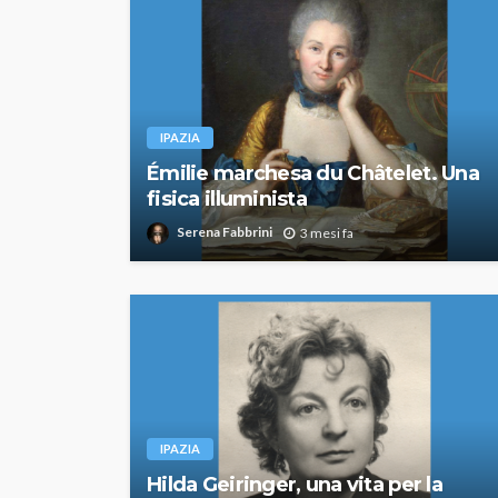
IPAZIA
Émilie marchesa du Châtelet. Una
fisica illuminista
Serena Fabbrini
3 mesi fa
IPAZIA
Hilda Geiringer, una vita per la