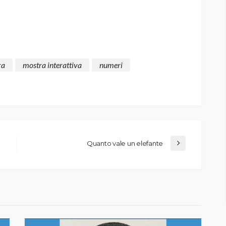
ra
mostra interattiva
numeri
Quanto vale un elefante