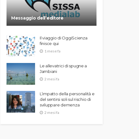
Messaggio dell’editore
Il viaggio di OggiScienza
finisce qui
1 mese fa
Le allevatrici di spugne a
Jambiani
2 mesi fa
L’impatto della personalità e
del sentirsi soli sul rischio di
sviluppare demenza
2 mesi fa