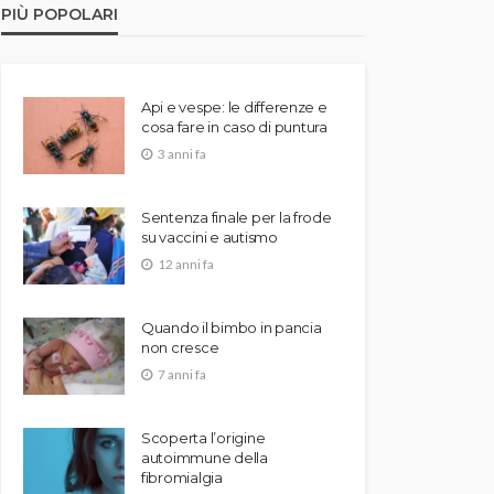
PIÙ POPOLARI
Api e vespe: le differenze e
cosa fare in caso di puntura
3 anni fa
Sentenza finale per la frode
su vaccini e autismo
12 anni fa
Quando il bimbo in pancia
non cresce
7 anni fa
Scoperta l’origine
autoimmune della
fibromialgia