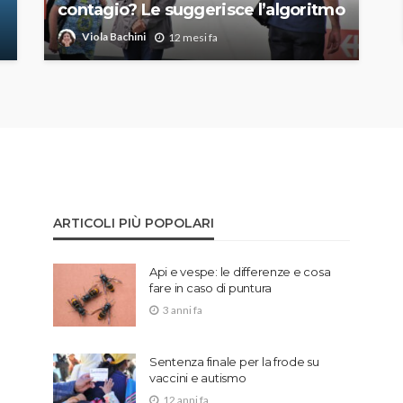
contagio? Le suggerisce l’algoritmo
Viola Bachini
12 mesi fa
ARTICOLI PIÙ POPOLARI
Api e vespe: le differenze e cosa
fare in caso di puntura
3 anni fa
Sentenza finale per la frode su
vaccini e autismo
12 anni fa