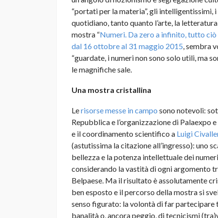
“portati per la materia”, gli intelligentissimi,
quotidiano, tanto quanto l’arte, la letteratur
mostra “
Numeri. Da zero a infinito, tutto ciò
dal 16 ottobre al 31 maggio 2015
, sembra vo
“guardate, i numeri non sono solo utili, ma so
le magnifiche sale.
Una mostra cristallina
Le
risorse messe in campo
sono notevoli: sot
Repubblica e l’organizzazione di Palaexpo e 
e il coordinamento scientifico a
Luigi Civalle
(astutissima la citazione all’ingresso): uno s
bellezza e la potenza intellettuale dei numer
considerando la vastità di ogni argomento tr
Belpaese. Ma il risultato è assolutamente cri
ben esposto e il percorso della mostra si svel
senso figurato: la volontà di far partecipare 
banalità o, ancora peggio, di tecnicismi (tra)