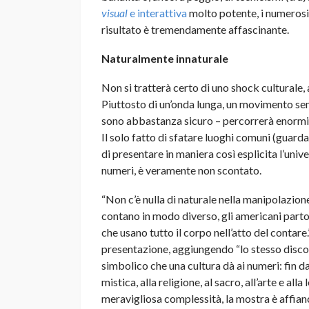
visual
e interattiva
molto potente, i numerosi l
risultato è tremendamente affascinante.
Naturalmente innaturale
Non si tratterà certo di uno shock culturale,
Piuttosto di un’onda lunga, un movimento sen
sono abbastanza sicuro – percorrerà enormi di
Il solo fatto di sfatare luoghi comuni (guarda
di presentare in maniera così esplicita l’unive
numeri, è veramente non scontato.
“Non c’è nulla di naturale nella manipolazione
contano in modo diverso, gli americani parto
che usano tutto il corpo nell’atto del contare
presentazione, aggiungendo “lo stesso discors
simbolico che una cultura dà ai numeri: fin da
mistica, alla religione, al sacro, all’arte e all
meravigliosa complessità, la mostra è affia