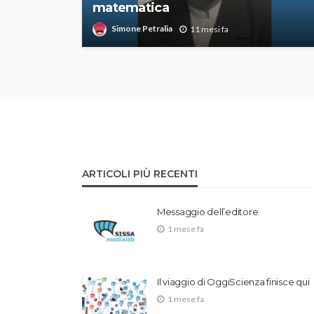
matematica
Simone Petralia
11 mesi fa
ARTICOLI PIÙ RECENTI
Messaggio dell’editore
1 mese fa
Il viaggio di OggiScienza finisce qui
1 mese fa