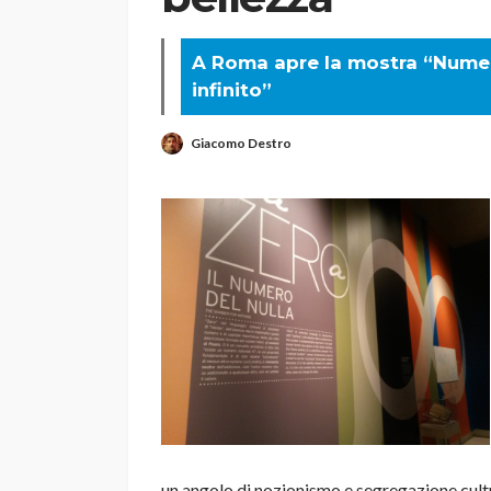
A Roma apre la mostra “Numeri
infinito”
Giacomo Destro
un angolo di nozionismo e segregazione cultura