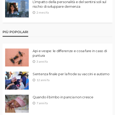
L’impatto della personalità e del sentirsi soli sul
rischio di sviluppare demenza
2 mesi fa
PIÙ POPOLARI
Api e vespe: le differenze e cosa fare in caso di
puntura
3 anni fa
Sentenza finale per la frode su vaccini e autismo
12 anni fa
Quando il bimbo in pancia non cresce
7 anni fa