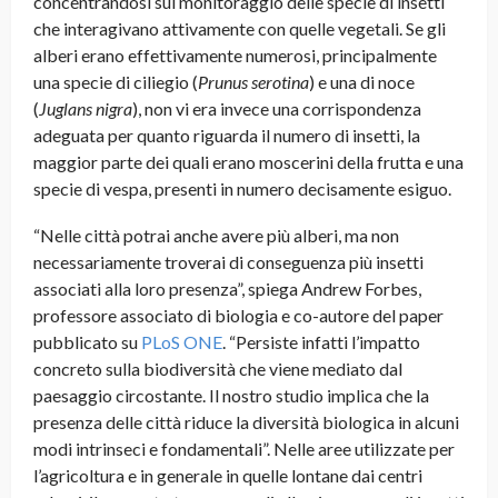
concentrandosi sul monitoraggio delle specie di insetti
che interagivano attivamente con quelle vegetali. Se gli
alberi erano effettivamente numerosi, principalmente
una specie di ciliegio (
Prunus serotina
) e una di noce
(
Juglans nigra
), non vi era invece una corrispondenza
adeguata per quanto riguarda il numero di insetti, la
maggior parte dei quali erano moscerini della frutta e una
specie di vespa, presenti in numero decisamente esiguo.
“Nelle città potrai anche avere più alberi, ma non
necessariamente troverai di conseguenza più insetti
associati alla loro presenza”, spiega Andrew Forbes,
professore associato di biologia e co-autore del paper
pubblicato su
PLoS ONE
. “Persiste infatti l’impatto
concreto sulla biodiversità che viene mediato dal
paesaggio circostante. Il nostro studio implica che la
presenza delle città riduce la diversità biologica in alcuni
modi intrinseci e fondamentali”. Nelle aree utilizzate per
l’agricoltura e in generale in quelle lontane dai centri