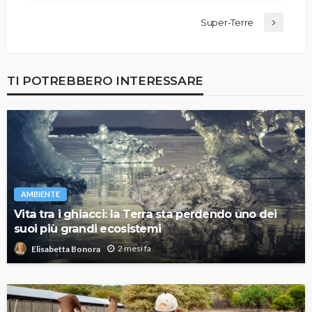
Super-Terre
TI POTREBBERO INTERESSARE
AMBIENTE
Vita tra i ghiacci: la Terra sta perdendo uno dei
suoi più grandi ecosistemi
2 mesi fa
Elisabetta Bonora