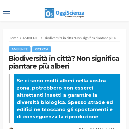
Home
AMBIENTE
Biodiversità in città? Non significa piantare più alberi
AMBIENTE
RICERCA
Biodiversità in città? Non significa
piantare più alberi
Se ci sono molti alberi nella vostra
zona, potrebbero non esserci
altrettanti insetti a garantire la
diversità biologica. Spesso strade ed
edifici ne bloccano gli spostamenti e
di conseguenza la riproduzione