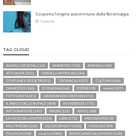
Scoperta l’origine autoimmune della fibromialgia
1 anno fa
TAG CLOUD
AGNELLI VEGETALI
(16)
AMBIENTE
(743)
ANIMALI
(142)
ATTUALITÀ
(352)
CERVELLI ARTIFICIALI
(36)
COSTUME E SOCIETÀ
(231)
CRONACA
(1337)
CULTURA
(366)
DOMESTICI
(100)
ECONOMIA
(64)
ESTERI
(78)
eventi
(187)
FOTOGRAFIA
(61)
GRAVIDANZA E DINTORNI
(53)
IL PARCO DELLE BUFALE
(404)
IN EVIDENZA
(775)
INFOGRAFICHE
(145)
IPAZIA
(131)
JEKYLL
(80)
LA VOCE DEL MASTER
(236)
LIBRI
(273)
MELTING POD
(8)
MULTIMEDIA
(103)
OGGISCIENZA TV
(30)
PODCAST
(94)
POLITICA
(158)
ricerca
(2083)
RICERCANDO ALL'ESTERO
(158)