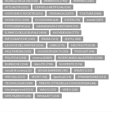
AGNELLI VEGETALI
(16)
AMBIENTE
(743)
ANIMALI
(142)
ATTUALITÀ
(352)
CERVELLI ARTIFICIALI
(36)
COSTUME E SOCIETÀ
(231)
CRONACA
(1337)
CULTURA
(366)
DOMESTICI
(100)
ECONOMIA
(64)
ESTERI
(78)
eventi
(187)
FOTOGRAFIA
(61)
GRAVIDANZA E DINTORNI
(53)
IL PARCO DELLE BUFALE
(404)
IN EVIDENZA
(775)
INFOGRAFICHE
(145)
IPAZIA
(131)
JEKYLL
(80)
LA VOCE DEL MASTER
(236)
LIBRI
(273)
MELTING POD
(8)
MULTIMEDIA
(103)
OGGISCIENZA TV
(30)
PODCAST
(94)
POLITICA
(158)
ricerca
(2083)
RICERCANDO ALL'ESTERO
(158)
RUBRICHE
(154)
SALUTE
(798)
SCOPERTE
(576)
secoli di scienza
(2)
SENZA BARRIERE
(45)
SPAZIO
(115)
SPECIALI
(221)
SPORT
(18)
SportLab
(14)
STRANIMONDI
(151)
TECNOLOGIA
(100)
TRIESTE CITTÀ DELLA CONOSCENZA
(44)
Uncategorized
(521)
VIAGGI
(25)
VIDEO
(28)
VITE PAZIENTI
(28)
WHAAAT?
(134)