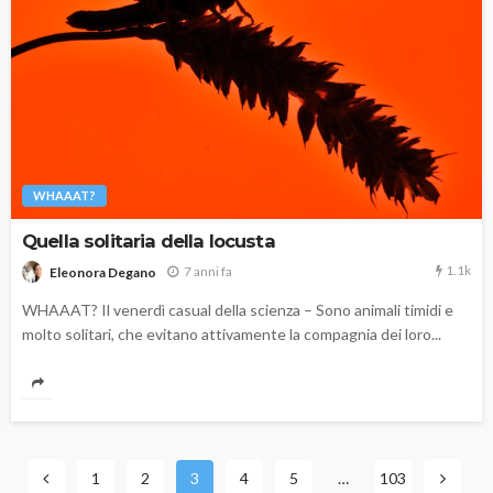
WHAAAT?
Quella solitaria della locusta
1.1k
7 anni fa
Eleonora Degano
WHAAAT? Il venerdì casual della scienza – Sono animali timidi e
molto solitari, che evitano attivamente la compagnia dei loro...
1
2
3
4
5
…
103