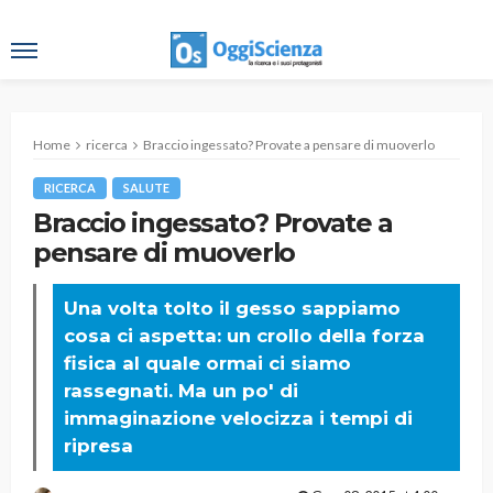
Home
ricerca
Braccio ingessato? Provate a pensare di muoverlo
RICERCA
SALUTE
Braccio ingessato? Provate a
pensare di muoverlo
Una volta tolto il gesso sappiamo
cosa ci aspetta: un crollo della forza
fisica al quale ormai ci siamo
rassegnati. Ma un po' di
immaginazione velocizza i tempi di
ripresa