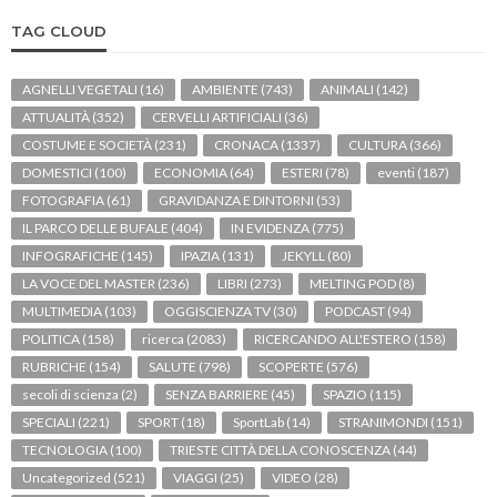
TAG CLOUD
AGNELLI VEGETALI
(16)
AMBIENTE
(743)
ANIMALI
(142)
ATTUALITÀ
(352)
CERVELLI ARTIFICIALI
(36)
COSTUME E SOCIETÀ
(231)
CRONACA
(1337)
CULTURA
(366)
DOMESTICI
(100)
ECONOMIA
(64)
ESTERI
(78)
eventi
(187)
FOTOGRAFIA
(61)
GRAVIDANZA E DINTORNI
(53)
IL PARCO DELLE BUFALE
(404)
IN EVIDENZA
(775)
INFOGRAFICHE
(145)
IPAZIA
(131)
JEKYLL
(80)
LA VOCE DEL MASTER
(236)
LIBRI
(273)
MELTING POD
(8)
MULTIMEDIA
(103)
OGGISCIENZA TV
(30)
PODCAST
(94)
POLITICA
(158)
ricerca
(2083)
RICERCANDO ALL'ESTERO
(158)
RUBRICHE
(154)
SALUTE
(798)
SCOPERTE
(576)
secoli di scienza
(2)
SENZA BARRIERE
(45)
SPAZIO
(115)
SPECIALI
(221)
SPORT
(18)
SportLab
(14)
STRANIMONDI
(151)
TECNOLOGIA
(100)
TRIESTE CITTÀ DELLA CONOSCENZA
(44)
Uncategorized
(521)
VIAGGI
(25)
VIDEO
(28)