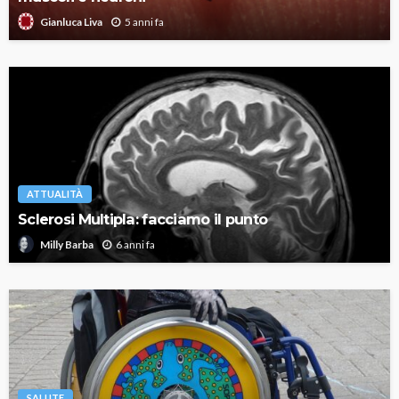
5 anni fa
Gianluca Liva
ATTUALITÀ
Sclerosi Multipla: facciamo il punto
6 anni fa
Milly Barba
SALUTE