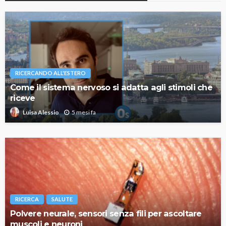
RICERCANDO ALL'ESTERO
Come il sistema nervoso si adatta agli stimoli che
riceve
5 mesi fa
Luisa Alessio
RICERCA
SALUTE
Polvere neurale, sensori senza fili per ascoltare
muscoli e neuroni