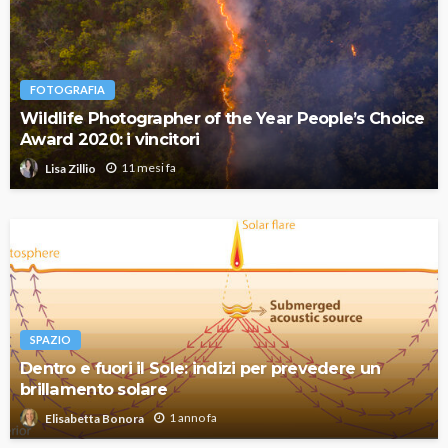
FOTOGRAFIA
Wildlife Photographer of the Year People’s Choice
Award 2020: i vincitori
11 mesi fa
Lisa Zillio
SPAZIO
Dentro e fuori il Sole: indizi per prevedere un
brillamento solare
1 anno fa
Elisabetta Bonora