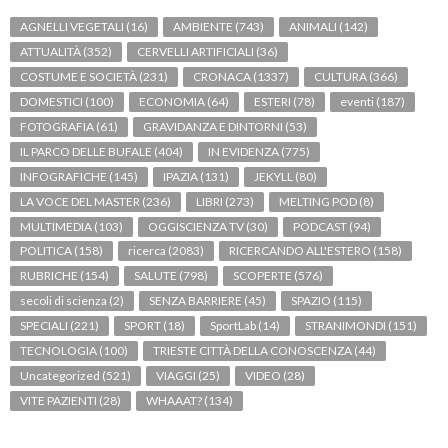
AGNELLI VEGETALI
(16)
AMBIENTE
(743)
ANIMALI
(142)
ATTUALITÀ
(352)
CERVELLI ARTIFICIALI
(36)
COSTUME E SOCIETÀ
(231)
CRONACA
(1337)
CULTURA
(366)
DOMESTICI
(100)
ECONOMIA
(64)
ESTERI
(78)
eventi
(187)
FOTOGRAFIA
(61)
GRAVIDANZA E DINTORNI
(53)
IL PARCO DELLE BUFALE
(404)
IN EVIDENZA
(775)
INFOGRAFICHE
(145)
IPAZIA
(131)
JEKYLL
(80)
LA VOCE DEL MASTER
(236)
LIBRI
(273)
MELTING POD
(8)
MULTIMEDIA
(103)
OGGISCIENZA TV
(30)
PODCAST
(94)
POLITICA
(158)
ricerca
(2083)
RICERCANDO ALL'ESTERO
(158)
RUBRICHE
(154)
SALUTE
(798)
SCOPERTE
(576)
secoli di scienza
(2)
SENZA BARRIERE
(45)
SPAZIO
(115)
SPECIALI
(221)
SPORT
(18)
SportLab
(14)
STRANIMONDI
(151)
TECNOLOGIA
(100)
TRIESTE CITTÀ DELLA CONOSCENZA
(44)
Uncategorized
(521)
VIAGGI
(25)
VIDEO
(28)
VITE PAZIENTI
(28)
WHAAAT?
(134)