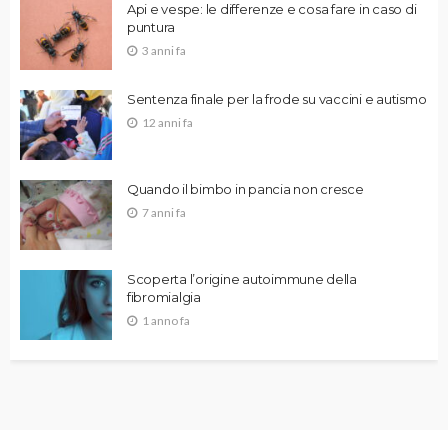
Api e vespe: le differenze e cosa fare in caso di
puntura
3 anni fa
Sentenza finale per la frode su vaccini e autismo
12 anni fa
Quando il bimbo in pancia non cresce
7 anni fa
Scoperta l’origine autoimmune della
fibromialgia
1 anno fa