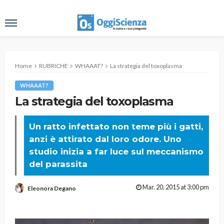
Home
RUBRICHE
WHAAAT?
La strategia del toxoplasma
WHAAAT?
La strategia del toxoplasma
Un ratto infettato non teme più i gatti,
anzi è attirato dal loro odore. Uno
studio inizia a far luce sul meccanismo
del parassita
Mar. 20, 2015 at 3:00 pm
Eleonora Degano