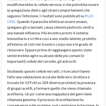
modificherebbe le cellule nervose, e che potrebbe essere
la spiegazione dietro agli strani comportamenti che
seguono l’infezione. I risultati sono pubblicati su
PLoS
ONE
. Quando il parassita infetta un essere umano,
spiegano gli scienziati, causa sintomi piuttosto simili a
una banale influenza. Ma incontra presto il sistema
immunitario e si ritira così a uno stadio latente, protetto
all’interno di cisti che il nostro corpo non è in grado di
rimuovere. Eppure prima di raggiungere questo stato
sembrerebbe agire su alcune delle più comuni (e
importanti) cellule del cervello, gli astrociti.
Studiando queste cellule nei ratti, i ricercatori hanno
fatto una valutazione accurata della loro struttura e
trovato (in 529 siti su 324 diverse proteine) la presenza
di gruppi acetili, a formare quello che viene chiamato
acetiloma. Un po’ come una mappatura dei geni viene
chiamata genoma. Il processo di acetilazione ha
conseguenze sulle proteine, può cambiarne la funzione, la