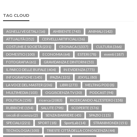
TAG CLOUD
AGNELLI VEGETALI
(16)
AMBIENTE
(743)
ANIMALI
(142)
ATTUALITÀ
(352)
CERVELLI ARTIFICIALI
(36)
COSTUME E SOCIETÀ
(231)
CRONACA
(1337)
CULTURA
(366)
DOMESTICI
(100)
ECONOMIA
(64)
ESTERI
(78)
eventi
(187)
FOTOGRAFIA
(61)
GRAVIDANZA E DINTORNI
(53)
IL PARCO DELLE BUFALE
(404)
IN EVIDENZA
(775)
INFOGRAFICHE
(145)
IPAZIA
(131)
JEKYLL
(80)
LA VOCE DEL MASTER
(236)
LIBRI
(273)
MELTING POD
(8)
MULTIMEDIA
(103)
OGGISCIENZA TV
(30)
PODCAST
(94)
POLITICA
(158)
ricerca
(2083)
RICERCANDO ALL'ESTERO
(158)
RUBRICHE
(154)
SALUTE
(798)
SCOPERTE
(576)
secoli di scienza
(2)
SENZA BARRIERE
(45)
SPAZIO
(115)
SPECIALI
(221)
SPORT
(18)
SportLab
(14)
STRANIMONDI
(151)
TECNOLOGIA
(100)
TRIESTE CITTÀ DELLA CONOSCENZA
(44)