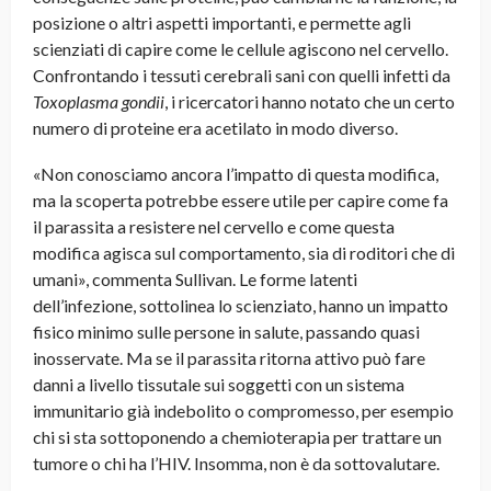
posizione o altri aspetti importanti, e permette agli
scienziati di capire come le cellule agiscono nel cervello.
Confrontando i tessuti cerebrali sani con quelli infetti da
Toxoplasma gondii
, i ricercatori hanno notato che un certo
numero di proteine era acetilato in modo diverso.
«Non conosciamo ancora l’impatto di questa modifica,
ma la scoperta potrebbe essere utile per capire come fa
il parassita a resistere nel cervello e come questa
modifica agisca sul comportamento, sia di roditori che di
umani», commenta Sullivan. Le forme latenti
dell’infezione, sottolinea lo scienziato, hanno un impatto
fisico minimo sulle persone in salute, passando quasi
inosservate. Ma se il parassita ritorna attivo può fare
danni a livello tissutale sui soggetti con un sistema
immunitario già indebolito o compromesso, per esempio
chi si sta sottoponendo a chemioterapia per trattare un
tumore o chi ha l’HIV. Insomma, non è da sottovalutare.