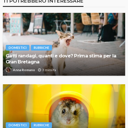
TI POTREBBERO INTERESSARE
DOMESTICI
RUBRICHE
Gatti randagi, quanti e dove? Prima stima per la
Gran Bretagna
3 mesi fa
Anna Romano
DOMESTICI
RUBRICHE