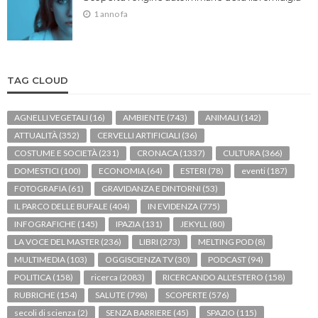
1 anno fa
TAG CLOUD
AGNELLI VEGETALI
(16)
AMBIENTE
(743)
ANIMALI
(142)
ATTUALITÀ
(352)
CERVELLI ARTIFICIALI
(36)
COSTUME E SOCIETÀ
(231)
CRONACA
(1337)
CULTURA
(366)
DOMESTICI
(100)
ECONOMIA
(64)
ESTERI
(78)
eventi
(187)
FOTOGRAFIA
(61)
GRAVIDANZA E DINTORNI
(53)
IL PARCO DELLE BUFALE
(404)
IN EVIDENZA
(775)
INFOGRAFICHE
(145)
IPAZIA
(131)
JEKYLL
(80)
LA VOCE DEL MASTER
(236)
LIBRI
(273)
MELTING POD
(8)
MULTIMEDIA
(103)
OGGISCIENZA TV
(30)
PODCAST
(94)
POLITICA
(158)
ricerca
(2083)
RICERCANDO ALL'ESTERO
(158)
RUBRICHE
(154)
SALUTE
(798)
SCOPERTE
(576)
secoli di scienza
(2)
SENZA BARRIERE
(45)
SPAZIO
(115)