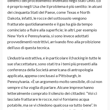
benefici del procedimento inventato negli Stati Uniti. Ed
è proprio negli Usa che il problema è più sentito: in alcuni
dei cinquanta Stati del Paese, come Texas e North
Dakota, infatti, le rocce del sottosuolo vengono
fratturate quotidianamente e il gas ha già da tempo
cominciato a fluire alla superficie; in altri, per esempio
New York e Pennsylvania, si sono invece adottati
provvedimenti restrittivi, arrivando fino alla proibizione
dell’uso di questa tecnica.
L’industria estrattiva, e in particolare il
fracking
in tutte le
sue sfaccettature, sono stati tra i temi più presenti alla
conferenza della Società americana di antropologia
applicata, appena conclusasi a Pittsburgh, in
Pennsylvania. «È un argomento molto sensibile, di cui non
sempre si ha voglia di parlare. Alcune imprese hanno
letteralmente comprato il silenzio dei cittadini: “Voi ci
lasciate fratturare le rocce, noi vi forniamo acqua
potabile, ma se vi chiedono qualcosa va tutto bene”. In