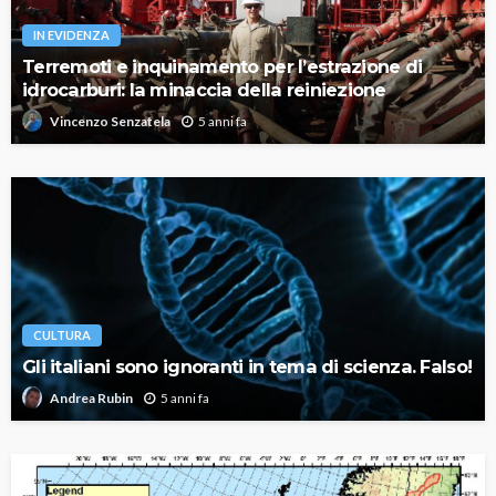
IN EVIDENZA
Terremoti e inquinamento per l’estrazione di
idrocarburi: la minaccia della reiniezione
5 anni fa
Vincenzo Senzatela
CULTURA
Gli italiani sono ignoranti in tema di scienza. Falso!
5 anni fa
Andrea Rubin