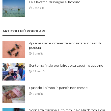
Le allevatrici di spugne a Jambiani
2 mesi fa
ARTICOLI PIÙ POPOLARI
Api e vespe: le differenze e cosa fare in caso di
puntura
3 anni fa
Sentenza finale per la frode su vaccini e autismo
12 anni fa
Quando il bimbo in pancia non cresce
7 anni fa
Scoperta l’origine autoimmune della fibromialgia