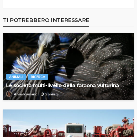
TI POTREBBERO INTERESSARE
ANIMALI
RICERCA
Le società multi-livello della faraona vulturina
2 anni fa
Anna Romano