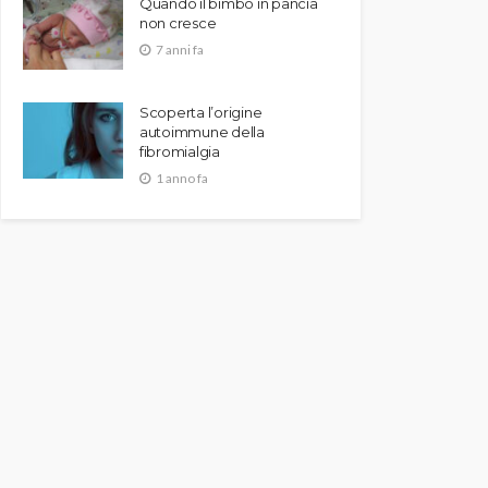
Quando il bimbo in pancia
non cresce
7 anni fa
Scoperta l’origine
autoimmune della
fibromialgia
1 anno fa