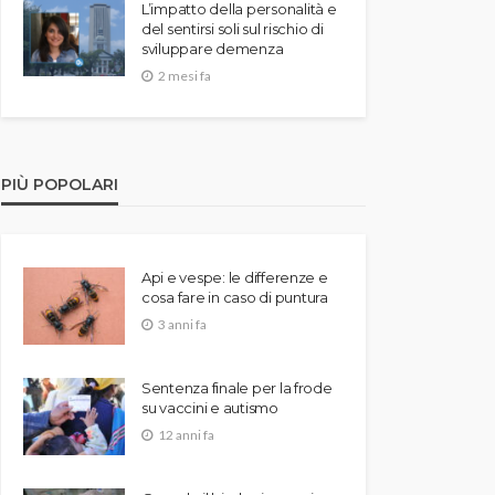
L’impatto della personalità e
del sentirsi soli sul rischio di
sviluppare demenza
2 mesi fa
PIÙ POPOLARI
Api e vespe: le differenze e
cosa fare in caso di puntura
3 anni fa
Sentenza finale per la frode
su vaccini e autismo
12 anni fa