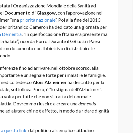
a stata l’Organizzazione Mondiale della Sanità ad
del
Documento di Glasgow
, con l’approvazione nel
heimer “una
priorità nazionale
”. Poi alla fine del 2013,
leader britannico Cameron ha dedicato una giornata per
n Dementia
. “In quell’occasione l’Italia era presente ma
la Salute”, ricorda Porro. Durante il G8 tutti i Paesi
di un documento con l’obiettivo di distribuire le
mondo.
ferenze fino ad arrivare, nell’ottobre scorso, alla
portante e un segnale forte per i malati e le famiglie.
il medico tedesco
Alois Alzheimer
ha descritto per la
ciale, sottolinea Porro, è “lo stigma dell’Alzheimer”.
na volta per tutte che non si tratta del normale
lattia. Dovremmo riuscire a creare una
dementia-
one ad aiutare chi ne è affetto, in modo da ridare dignità
e
a questo link
, dal politico al semplice cittadino