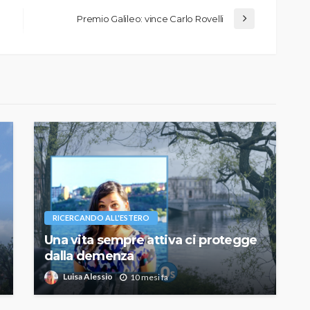
Premio Galileo: vince Carlo Rovelli
RICERCANDO ALL'ESTERO
Una vita sempre attiva ci protegge
dalla demenza
Luisa Alessio
10 mesi fa