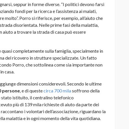
gnarsi, seppur in forme diverse. “I politici devono farsi
ziando fondi per la ricerca e l’assistenza ai malati,
 molto”. Porro si riferisce, per esempio, all’aiuto che
trada disorientata. Nelle prime fasi della malattia,
un aiuto a trovare la strada di casa può essere
 quasi completamente sulla famiglia, specialmente in
ma del ricovero in strutture specializzate. Un fatto
condo Porro, che sottolinea come sia importante non
in casa.
raggiunge dimensioni considerevoli. Secondo le ultime
0 persone
, e di queste
circa 700 mila
soffrono della
 stato istituito, il centralino telefonico
vuto più di 139 mila richieste di aiuto da parte dei
, raccontano i volontari dell’associazione, riguardano la
ella malattia e in ogni momento della vita quotidiana.