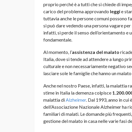
proprio perché è a tutti che si chiede di impe
carico del problema approvando
leggi
e stan
tuttavia anche le persone comuni possono fare
si può dare vedendo una persona vagare per s
infatti, si perde il senso dell’orientamento e 
fondamentale.
Al momento, l’
assistenza del malato
ricade
Italia, dove si tende ad attendere a lungo pri
culturale e non necessariamente negativo se
lasciare sole le famiglie che hanno un malato 
Anche nel nostro Paese, infatti, la malattia 
stime in Italia la demenza colpisce
1.200.00
malattia di
Alzheimer
. Dal 1993, anno in cui è
dell’Associazione Nazionale Alzheimer ha rice
familiari di malati. Le domande più frequenti
gestione del malato in casa nelle varie fasi d