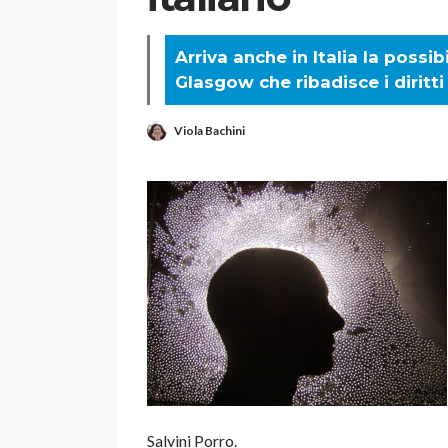
Arriva anche in Italia la possib
Glasgow che ribadisce i dirit
Viola Bachini
Salvini Porro.