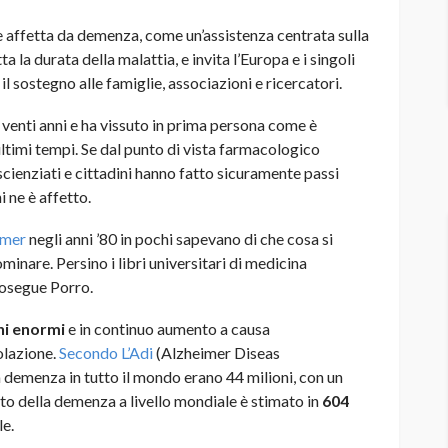
 affetta da demenza, come un’assistenza centrata sulla
a la durata della malattia, e invita l’Europa e i singoli
il sostegno alle famiglie, associazioni e ricercatori.
i venti anni e ha vissuto in prima persona come è
ltimi tempi. Se dal punto di vista farmacologico
 scienziati e cittadini hanno fatto sicuramente passi
i ne è affetto.
imer
negli anni ’80 in pochi sapevano di che cosa si
minare. Persino i libri universitari di medicina
rosegue Porro.
ni enormi
e in continuo aumento a causa
olazione.
Secondo L’Adi
(Alzheimer Diseas
a demenza in tutto il mondo erano 44 milioni, con un
to della demenza a livello mondiale è stimato in
604
le.