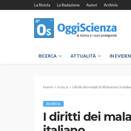
La Rivista
La Redazione
Autori
Archivio
RICERCA
ATTUALITÀ
IN EVIDE
Home
ricerca
I diritti dei malati di Alzheimer in itali
RICERCA
I diritti dei mal
italiano