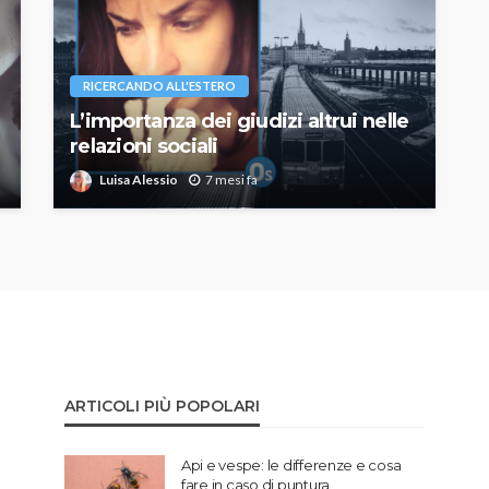
RICERCANDO ALL'ESTERO
L’importanza dei giudizi altrui nelle
relazioni sociali
Luisa Alessio
7 mesi fa
ARTICOLI PIÙ POPOLARI
Api e vespe: le differenze e cosa
fare in caso di puntura