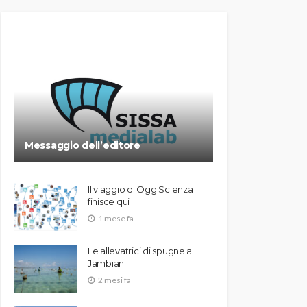
Messaggio dell’editore
Il viaggio di OggiScienza
finisce qui
1 mese fa
Le allevatrici di spugne a
Jambiani
2 mesi fa