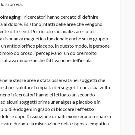
lo si prova.
oimaging
, i ricercatori hanno cercato di definire
à al dolore. Esistono infatti delle aree che vengono
te differenti. Per riuscire ad analizzare solo il
 la risonanza magnetica funzionale anche su un gruppo
 un antidolorifico placebo. In questo modo, le persone
timolo doloroso, “percepivano” un dolore molto
risultava minore anche l’attivazione dell’insula
e nelle stesse aree è stata osservata nei soggetti che
est per valutare l’empatia dei soggetti, che a sua volta
nomeno i ricercatori hanno effettuato un secondo
d alcuni soggetti prima un’analgesia placebo e in
ppioidi endogeni in grado di bloccare l’
effetto
al dolore dopo l’assunzione di naltrexone erano tornate a
sservato durante la misurazione della risposta empatica.