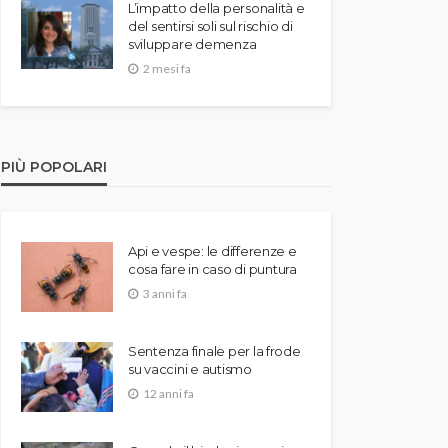
L’impatto della personalità e
del sentirsi soli sul rischio di
sviluppare demenza
2 mesi fa
PIÙ POPOLARI
Api e vespe: le differenze e
cosa fare in caso di puntura
3 anni fa
Sentenza finale per la frode
su vaccini e autismo
12 anni fa