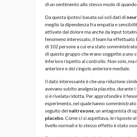
di un sentimento allo stesso modo di quando 
Da questa ipotesi basata sui soli dati di
neur
meglio la dipendenza fra empatia e sensibilit
attivate dal dolore ma anche da input totalmen
fenomeno interessato, il team ha effettuato
di 102 persone a cui era stato somministrato
di questo gruppo che erano soggette a uno s
inferiore rispetto al controllo. Non solo, ma 
anteriore e del cingolo anteriore mediale.
Il dato interessante è che una riduzione simil
avevano subito analgesia placebo, durante i t
si è rivelata ridotta. Per approfondire il fe
esperimento, nel quale hanno somministrato a
seguito del
naltrexone
, un antagonista di o
placebo
. Come ci si aspettava, le risposte 
livello normali e lo stesso effetto è stato o