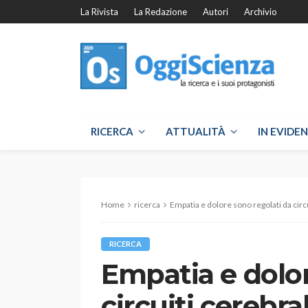
La Rivista
La Redazione
Autori
Archivio
RICERCA
ATTUALITÀ
IN EVIDE
Home
ricerca
Empatia e dolore sono regolati da circ
RICERCA
Empatia e dolor
circuiti cerebr