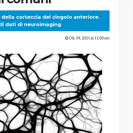
e della corteccia del cingolo anteriore.
 di dati di neuroimaging
Ott. 09, 2015 at 11:00 am