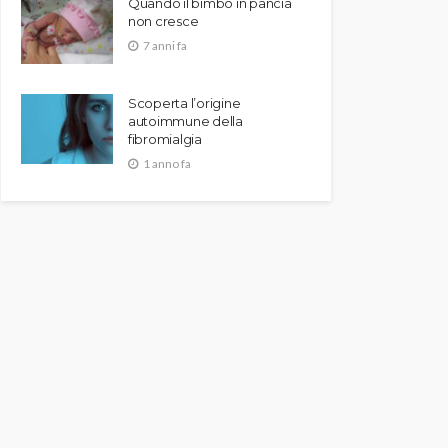
Quando il bimbo in pancia
non cresce
7 anni fa
Scoperta l’origine
autoimmune della
fibromialgia
1 anno fa