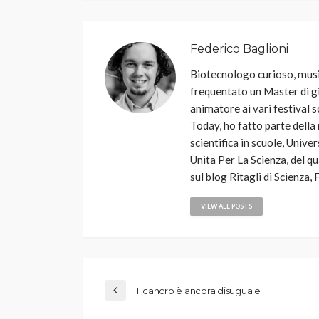
Federico Baglioni
Biotecnologo curioso, music
frequentato un Master di g
animatore ai vari festival s
Today, ho fatto parte della
scientifica in scuole, Unive
Unita Per La Scienza, del q
sul blog Ritagli di Scienz
VIEW ALL POSTS
Il cancro è ancora disuguale