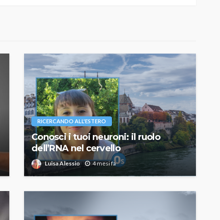
RICERCANDO ALL'ESTERO
Conosci i tuoi neuroni: il ruolo
dell’RNA nel cervello
Luisa Alessio
4 mesi fa