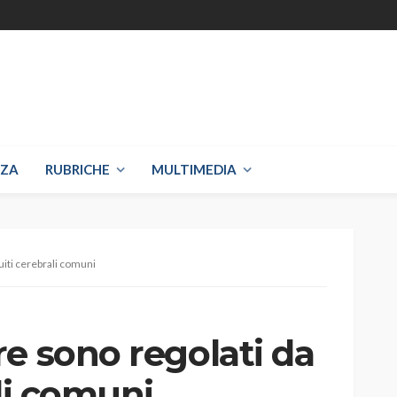
NZA
RUBRICHE
MULTIMEDIA
uiti cerebrali comuni
e sono regolati da
ali comuni