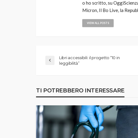
o ho scritto, su OggiScienza
Micron, Il Bo Live, la Repub
VIEW ALL POSTS
Libri accessibili: il progetto “10 in
leggibilità”
TI POTREBBERO INTERESSARE