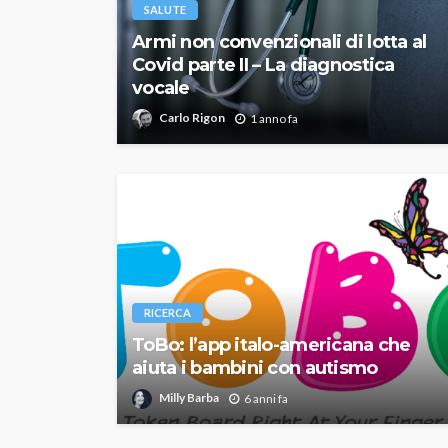
SALUTE
Armi non convenzionali di lotta al
Covid parte II – La diagnostica
vocale
Carlo Rigon
1 anno fa
RICERCA
ToBo: l’app italo-americana che
aiuta i bambini con autismo
Milly Barba
6 anni fa