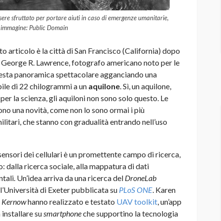
sere sfruttato per portare aiuti in caso di emergenze umanitarie,
ti immagine: Public Domain
articolo è la città di San Francisco (California) dopo
 George R. Lawrence, fotografo americano noto per le
 questa panoramica spettacolare agganciando una
ile di 22 chilogrammi a un
aquilone
. Sì, un aquilone,
 per la scienza, gli aquiloni non sono solo questo. Le
sono una novità, come non lo sono ormai i più
militari, che stanno con gradualità entrando nell’uso
ensori dei cellulari è un promettente campo di ricerca,
: dalla ricerca sociale, alla mappatura di dati
tali. Un’idea arriva da una ricerca del
DroneLab
l’Università di Exeter pubblicata su
PLoS ONE
. Karen
 Kernow
hanno realizzato e testato
UAV toolkit
, un’app
 installare su
smartphone
che supportino la tecnologia