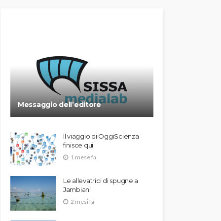
Messaggio dell’editore
Il viaggio di OggiScienza
finisce qui
1 mese fa
Le allevatrici di spugne a
Jambiani
2 mesi fa