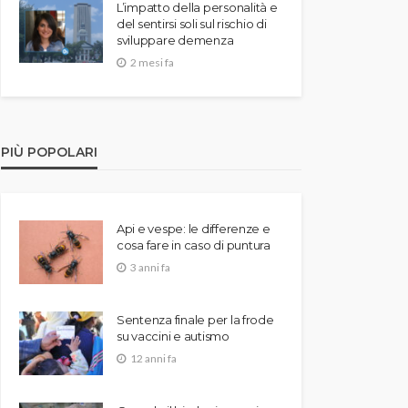
L’impatto della personalità e
del sentirsi soli sul rischio di
sviluppare demenza
2 mesi fa
PIÙ POPOLARI
Api e vespe: le differenze e
cosa fare in caso di puntura
3 anni fa
Sentenza finale per la frode
su vaccini e autismo
12 anni fa