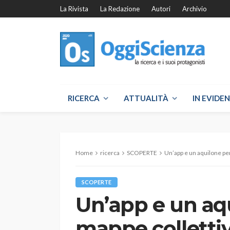
La Rivista
La Redazione
Autori
Archivio
RICERCA
ATTUALITÀ
IN EVIDE
Home
ricerca
SCOPERTE
Un’app e un aquilone pe
SCOPERTE
Un’app e un aq
mappe colletti