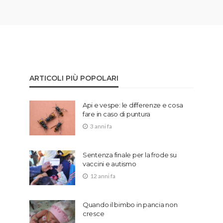
ARTICOLI PIÙ POPOLARI
Api e vespe: le differenze e cosa
fare in caso di puntura
3 anni fa
Sentenza finale per la frode su
vaccini e autismo
12 anni fa
Quando il bimbo in pancia non
cresce