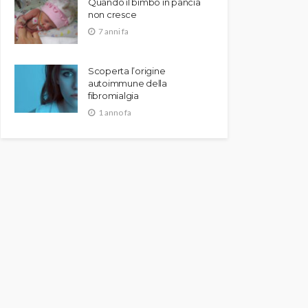
Quando il bimbo in pancia
non cresce
7 anni fa
Scoperta l’origine
autoimmune della
fibromialgia
1 anno fa