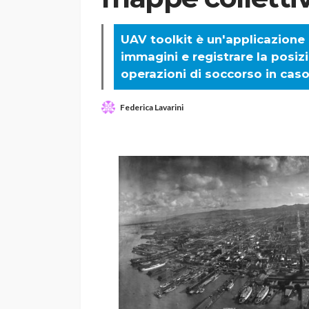
UAV toolkit è un'applicazione
immagini e registrare la posizi
operazioni di soccorso in cas
Federica Lavarini