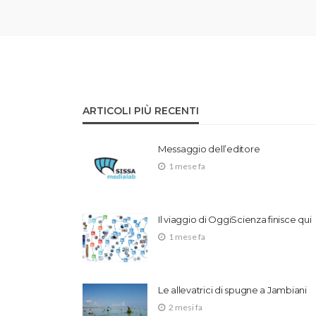
ARTICOLI PIÙ RECENTI
Messaggio dell’editore
1 mese fa
Il viaggio di OggiScienza finisce qui
1 mese fa
Le allevatrici di spugne a Jambiani
2 mesi fa