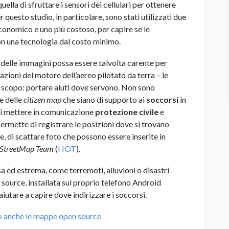
ella di sfruttare i sensori dei cellulari per ottenere
 questo studio, in particolare, sono stati utilizzati due
 economico e uno più costoso, per capire se le
on una tecnologia dal costo minimo.
 delle immagini possa essere talvolta carente per
razioni del motore dell’aereo pilotato da terra – le
o scopo: portare aiuti dove servono. Non sono
re delle
citizen map
che siano di supporto ai
soccorsi
in
di mettere in comunicazione
protezione civile
e
ermette di registrare le posizioni dove si trovano
e, di scattare foto che possono essere inserite in
StreetMap Team
(
HOT
).
sa ed estrema, come terremoti, alluvioni o disastri
 source, installata sul proprio telefono Android
iutare a capire dove indirizzare i soccorsi.
to anche le mappe open source