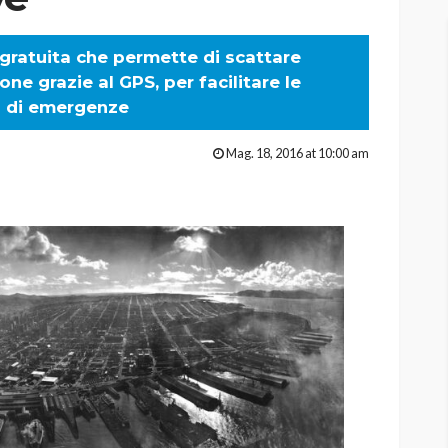
 gratuita che permette di scattare
one grazie al GPS, per facilitare le
o di emergenze
Mag. 18, 2016 at 10:00 am