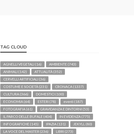
TAG CLOUD
AGNELLI VEGETALI
(16)
AMBIENTE
(743)
ANIMALI
(142)
ATTUALITÀ
(352)
CERVELLI ARTIFICIALI
(36)
COSTUME E SOCIETÀ
(231)
CRONACA
(1337)
CULTURA
(366)
DOMESTICI
(100)
ECONOMIA
(64)
ESTERI
(78)
eventi
(187)
FOTOGRAFIA
(61)
GRAVIDANZA E DINTORNI
(53)
IL PARCO DELLE BUFALE
(404)
IN EVIDENZA
(775)
INFOGRAFICHE
(145)
IPAZIA
(131)
JEKYLL
(80)
LA VOCE DEL MASTER
(236)
LIBRI
(273)