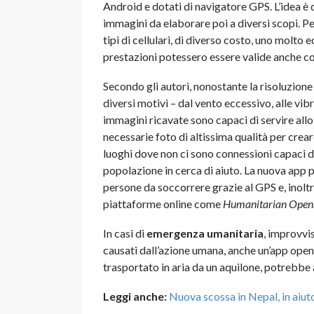
Android e dotati di navigatore GPS. L’idea è qu
immagini da elaborare poi a diversi scopi. Per
tipi di cellulari, di diverso costo, uno molto
prestazioni potessero essere valide anche c
Secondo gli autori, nonostante la risoluzione
diversi motivi – dal vento eccessivo, alle vib
immagini ricavate sono capaci di servire all
necessarie foto di altissima qualità per crea
luoghi dove non ci sono connessioni capaci 
popolazione in cerca di aiuto. La nuova app p
persone da soccorrere grazie al GPS e, inoltr
piattaforme online come
Humanitarian Open
In casi di
emergenza umanitaria
, improvvi
causati dall’azione umana, anche un’app open
trasportato in aria da un aquilone, potrebbe a
Leggi anche:
Nuova scossa in Nepal, in aiu