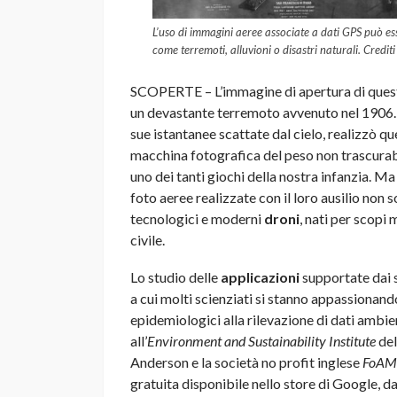
L’uso di immagini aeree associate a dati GPS può es
come terremoti, alluvioni o disastri naturali. Credi
SCOPERTE – L’immagine di apertura di questo 
un devastante terremoto avvenuto nel 1906.
sue istantanee scattate dal cielo, realizzò
macchina fotografica del peso non trascurab
uno dei tanti giochi della nostra infanzia. Ma
foto aeree realizzate con il loro ausilio non 
tecnologici e moderni
droni
, nati per scopi 
civile.
Lo studio delle
applicazioni
supportate dai s
a cui molti scienziati si stanno appassionando
epidemiologici alla rilevazione di dati ambien
all’
Environment and Sustainability Institute
del
Anderson e la società no profit inglese
FoAM
gratuita disponibile nello store di Google, da