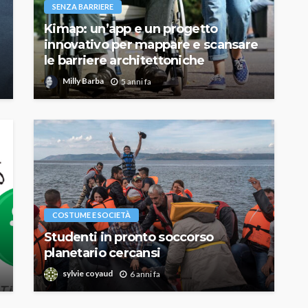
SENZA BARRIERE
Kimap: un’app e un progetto
innovativo per mappare e scansare
le barriere architettoniche
Milly Barba
5 anni fa
COSTUME E SOCIETÀ
Studenti in pronto soccorso
planetario cercansi
sylvie coyaud
6 anni fa