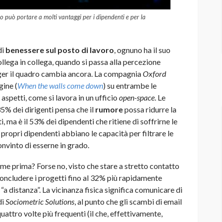
ro può portare a molti vantaggi per i dipendenti e per la
di
benessere sul posto di lavoro
, ognuno ha il suo
ollega in collega, quando si passa alla percezione
ager il quadro cambia ancora. La compagnia
Oxford
gine (
When the walls come down
) su entrambe le
i aspetti, come si lavora in un ufficio
open-space
. Le
35% dei dirigenti pensa che il
rumore
possa ridurre la
, ma è il 53% dei dipendenti che ritiene di soffrirne le
 propri dipendenti abbiano le capacità per filtrare le
onvinto di esserne in grado.
come prima? Forse no, visto che stare a stretto contatto
concludere i progetti fino al 32% più rapidamente
a distanza”. La vicinanza fisica significa comunicare di
di
Sociometric Solutions
, al punto che gli scambi di email
quattro volte più frequenti (il che, effettivamente,