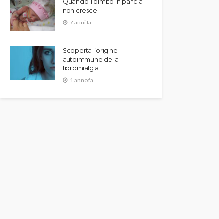
Quando il bimbo in pancia
non cresce
7 anni fa
Scoperta l’origine
autoimmune della
fibromialgia
1 anno fa