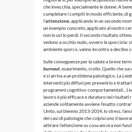
che invecchia, specialmente le donne. A bene
completare i compiti in modo efficiente, di g
l’
attenzione
, applicando in un secondo mom
un esempio concreto, applicato al nostro cerv
non lo usi lo perdi. Il secondo risultato otten
vedono a occhio nudo, ovvero la sporcizia: si
ambiente sporco, vanno incontro a declino c
Sulle conseguenze per la salute a breve term
burnout
, esaurimento, crollo. Quello che su
e si arriva a un problema patologico. La
Leeds
interventi più diffusi per prevenirlo e tratt
programmi cognitivo-comportamentali…) ed
lavoro è più efficace e duraturo nei risultati
aziende solitamente avviene l’esatto contrari
Unito, sul biennio 2013-2014, lo stress, l’ans
dei casi di patologie che colpiscono il lavora
attirare l’attenzione su cosa ancora non funzi