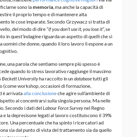
ficiarne sono la
memoria
, ma anche la capacità di
estire il proprio tempo e di mantenere alta
ento le cose imparate. Secondo Grzywacz si tratta di
ello, del modo di dire “
if you don’t use it, you lose it
”, se
uto in quest’indagine riguarda un aspetto di quelli che si
a uomini che donne, quando il loro lavoro li espone a un
ognitivo.
ine, una parola che sentiamo sempre più spesso è
ccede quando lo stress lavorativo raggiunge il massimo
 Beckett University
ha raccolto in un
database
tutti gli
arlo (come workshop, occasioni di formazione,
 è arrivata
alla conclusione
che agire sull’ambiente di
 rispetto al concentrarsi sulla singola persona. Ma nelle
o. Secondo i dati del
Labour Force Survey
nel Regno
ia e la depresisone legati al lavoro costituiscono il 39%
tore. Una percentuale che ha spinto i ricercatori ad
ona sia dal punto di vista del trattamento sia da quello