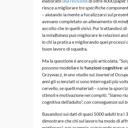
elaborato
una revisione
di oltre 4000 paper s
riesce a migliorare tre specifiche componenti d
– aiutando la mente a focalizzarsi sul present
avevano completato un allenamento di
mindf
ascolto che in quelli visivi. Pur trattandosi di
la
mindfulness
può migliorare le relazioni a
in chi la pratica e migliorando quei processi
buon lavoro di squadra.
Ma la questione è ancora più articolata. “Sul
possono modellare le
funzioni cognitive
: a
Grzywacz, in uno studio sul
Journal of Occup
anni gli scienziati si sono interrogati più volt
cervello, se quelli materiali – come la sporciz
stimoli e motivazione nei compiti. “Siamo ri
cognitiva dell’adulto”, con conseguenze sul 
Basandosi sui dati di quasi 5000 adulti tra i
dimostrare che chi sul lavoro ha modo di aff
migliorarsi, per esempio acquisendo nuove a