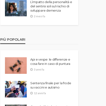
L’impatto della personalità e
del sentirsi soli sul rischio di
sviluppare demenza
2 mesi fa
PIÙ POPOLARI
Api e vespe: le differenze e
cosa fare in caso di puntura
3 anni fa
Sentenza finale per la frode
su vaccini e autismo
12 anni fa