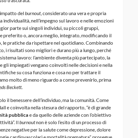
so trascurata.
l’impatto del
burnout
, considerato una vera e propria
a individualità, nell’impegno sul lavoro e nelle emozioni
or parte sui singoli individui, su piccoli gruppi,
e preferito o, ancora meglio, integrato, modificando il
o, le pratiche da rispettare nel quotidiano. Combinando
o, i risultati sono migliori e durano più a lungo, perché
sistema lavoro: l’ambiente diventa più partecipato, la
 gli impiegati vengano coinvolti nelle decisioni e nella
tifiche su cosa funziona e cosa no per trattare il
piamo molto di meno riguardo a come prevenirlo, prima
eds Beckett
.
lo il benessere dell’individuo, ma la comunità. Come
l e coinvolta nella stesura del rapporto, “è di grande
nità pubblica
e da quello delle aziende con l’obiettivo
tività”. Il
burnout
non è solo l’esito di un processo di
uenze negative per la salute come depressione, dolore
logie cardiovascolari e mortalità prematura”, prosegue