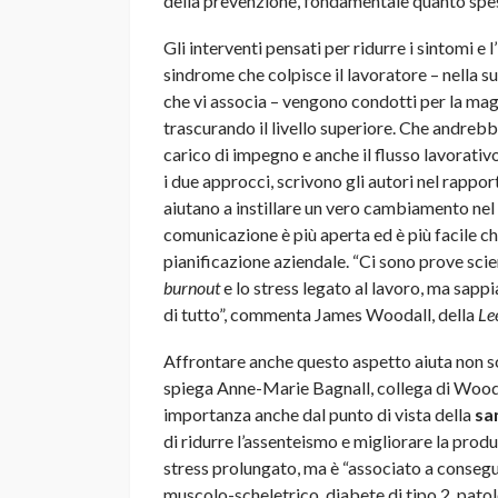
della prevenzione, fondamentale quanto spes
Gli interventi pensati per ridurre i sintomi e 
sindrome che colpisce il lavoratore – nella su
che vi associa – vengono condotti per la maggi
trascurando il livello superiore. Che andrebb
carico di impegno e anche il flusso lavorativ
i due approcci, scrivono gli autori nel rapport
aiutano a instillare un vero cambiamento nel 
comunicazione è più aperta ed è più facile che
pianificazione aziendale. “Ci sono prove scien
burnout
e lo stress legato al lavoro, ma sap
di tutto”, commenta James Woodall, della
Le
Affrontare anche questo aspetto aiuta non so
spiega Anne-Marie Bagnall, collega di Woodal
importanza anche dal punto di vista della
sa
di ridurre l’assenteismo e migliorare la produt
stress prolungato, ma è “associato a conseg
muscolo-scheletrico, diabete di tipo 2, pato