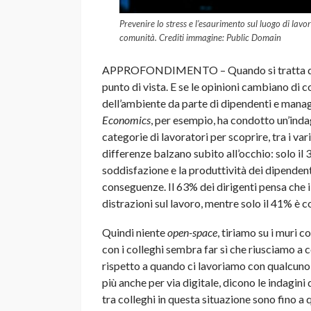
Prevenire lo stress e l’esaurimento sul luogo di lavo
comunità. Crediti immagine: Public Domain
APPROFONDIMENTO – Quando si tratta 
punto di vista. E se le opinioni cambiano di c
dell’ambiente da parte di dipendenti e man
Economics
, per esempio, ha condotto un’inda
categorie di lavoratori per scoprire, tra i var
differenze balzano subito all’occhio: solo il 
soddisfazione e la produttività dei dipendenti
conseguenze. Il 63% dei dirigenti pensa che i
distrazioni sul lavoro, mentre solo il 41% è c
Quindi niente
open-space
, tiriamo su i muri 
con i colleghi sembra far sì che riusciamo a 
rispetto a quando ci lavoriamo con qualcuno “
più anche per via digitale, dicono le indagini 
tra colleghi in questa situazione sono fino a 