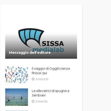
Messaggio dell’editore
Il viaggio di OggiScienza
finisce qui
1 mese fa
Le allevatrici di spugne a
Jambiani
2 mesi fa