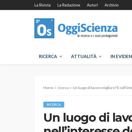
La Rivista
La Redazione
Autori
Archivio
RICERCA
ATTUALITÀ
IN EVIDE
Home
ricerca
Un luogo di lavoro migliore? È nell’i
RICERCA
Un luogo di lav
nell’interesse 