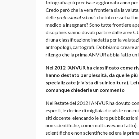
fotografia più precisa e aggiornata anno per
Credo però che la vera frontiera sia la valuta
delle
professional school
: che interesse ha l’
medico a insegnare? Sono tutte frontiere apert
discipline: siamo dovuti partire dalle aree CU
di una classificazione inadatta per la valutazi
antropologi, cartografi. Dobbiamo creare are
ritengo che la prima ANVUR abbia fatto un l
Nel 2012 l’ANVUR ha classificato come rivi
hanno destato perplessità, da quelle più g
specializzate (rivista di suinicoltura). Le
comunque chiederle un commento
Nell’estate del 2012 l’ANVUR ha dovuto contr
esperti, le decine di migliaia di riviste con cu
siti docente, elencando le loro pubblicazioni
non scientifiche, come molti avevano fatto). 
scientifiche e non scientifiche ed era la prim