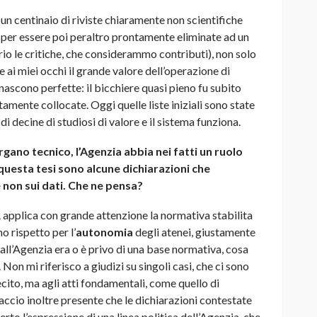
 un centinaio di riviste chiaramente non scientifiche
, per essere poi peraltro prontamente eliminate ad un
o le critiche, che considerammo contributi), non solo
 ai miei occhi il grande valore dell’operazione di
nascono perfette: il bicchiere quasi pieno fu subito
tamente collocate. Oggi quelle liste iniziali sono state
i decine di studiosi di valore e il sistema funziona.
ano tecnico, l’Agenzia abbia nei fatti un ruolo
questa tesi sono alcune dichiarazioni che
 non sui dati. Che ne pensa?
pplica con grande attenzione la normativa stabilita
o rispetto per l’
autonomia
degli atenei, giustamente
all’Agenzia era o è privo di una base normativa, cosa
Non mi riferisco a giudizi su singoli casi, che ci sono
ecito, ma agli atti fondamentali, come quello di
Faccio inoltre presente che le dichiarazioni contestate
erto l’espressione di una linea politica dell’Agenzia, che