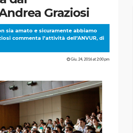
Andrea Graziosi
non sia amato e sicuramente abbiamo
ziosi commenta l'attività dell'ANVUR, di
Giu. 24, 2016 at 2:00 pm