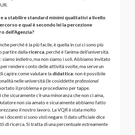
VUR.
a stabilire standard minimi qualitativi a livello
ercorso e qual è secondo lei la percezione
o dell’Agenzia?
che perché è la più facile, è quella in cui ci sono più
o partire dalla
ricerca
, perché è l’anima dell’università.
 siamo indietro, ma non siamo i soli. Abbiamo invitato
 per rendere conto delle attività svolte, ma serve un
 di capire come valutare la
didattica
: non è possibile
ionalità nelle università (le cosiddette
professional
mportato il problema e procediamo per tappe.
ei che sicuramente c’è una minoranza che non ci ama,
valutatore non sia amato e sicuramente abbiamo fatto
apprezzano il nostro lavoro. La VQR è stata molto
e i docenti si sono visti negare. Il dato ufficiale dice
ti di ricerca. Si tratta di una percentuale estreamente