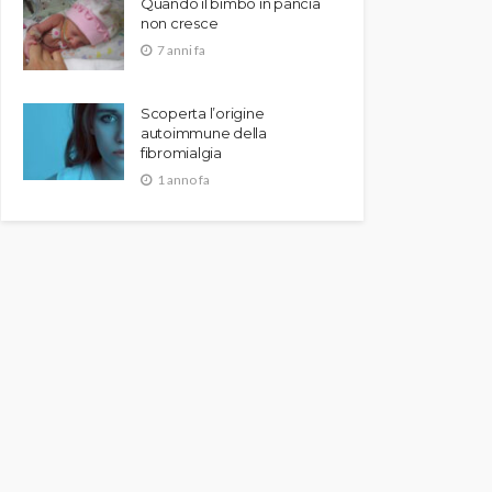
Quando il bimbo in pancia
non cresce
7 anni fa
Scoperta l’origine
autoimmune della
fibromialgia
1 anno fa