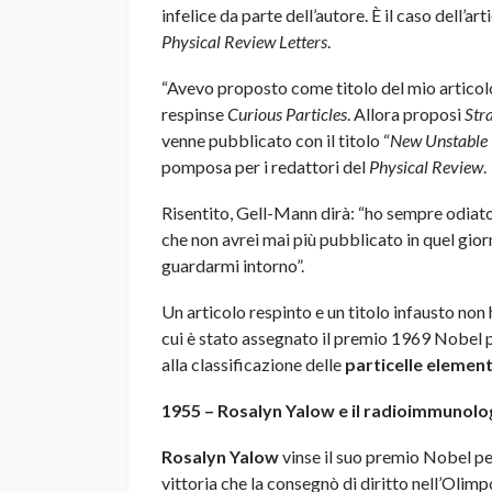
infelice da parte dell’autore. È il caso dell’a
Physical Review Letters
.
“Avevo proposto come titolo del mio articol
respinse
Curious Particles
. Allora proposi
Str
venne pubblicato con il titolo “
New Unstable 
pomposa per i redattori del
Physical Review
.
Risentito, Gell-Mann dirà: “ho sempre odiat
che non avrei mai più pubblicato in quel gior
guardarmi intorno”.
Un articolo respinto e un titolo infausto no
cui è stato assegnato il premio 1969 Nobel per
alla classificazione delle
particelle element
1955 – Rosalyn Yalow e il radioimmunolo
Rosalyn Yalow
vinse il suo premio Nobel pe
vittoria che la consegnò di diritto nell’Olim