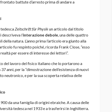
frontato battute d’arresto prima di andare a
i
a tedesca
Zeitschrift für Physik
un articolo dal titolo
i descriveva l’
interazione debole
, una delle quattro
della natura. L’anno prima l’articolo era giunto alla
articolo fu respinto poiché, ricorda Frank Close, “esso
altà per essere di interesse dei lettori”.
 del lavoro del fisico italiano che lo portarono a
 37 anni, per la “dimostrazione dell’esistenza di nuovi
o neutronico, e per la sua scoperta relativa delle
rico
00 da una famiglia di origini ebraiche. A causa delle
ersità tedesca nel 1933 e a trasferirsi in Inghilterra.