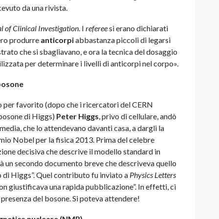
cevuto da una rivista.
 of Clinical Investigation
. I
referee
si erano dichiarati
sero produrre
anticorpi
abbastanza piccoli di legarsi
strato che si sbagliavano, e ora la tecnica del dosaggio
zata per determinare i livelli di anticorpi nel corpo».
 bosone
o per favorito (dopo che i ricercatori del CERN
l bosone di Higgs)
Peter Higgs
, privo di cellulare, andò
 media, che lo attendevano davanti casa, a dargli la
remio Nobel per la fisica 2013. Prima del celebre
zione decisiva che descrive il modello standard in
già un secondo documento breve che descriveva quello
 di Higgs”. Quel contributo fu inviato a
Physics Letters
 giustificava una rapida pubblicazione”. In effetti, ci
a presenza del bosone. Si poteva attendere!
gnetica nucleare (NMR)