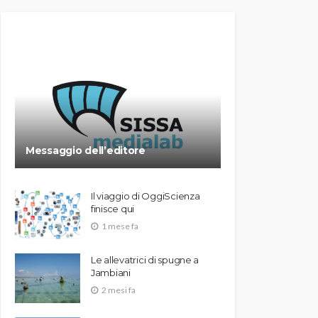
Messaggio dell’editore
Il viaggio di OggiScienza
finisce qui
1 mese fa
Le allevatrici di spugne a
Jambiani
2 mesi fa