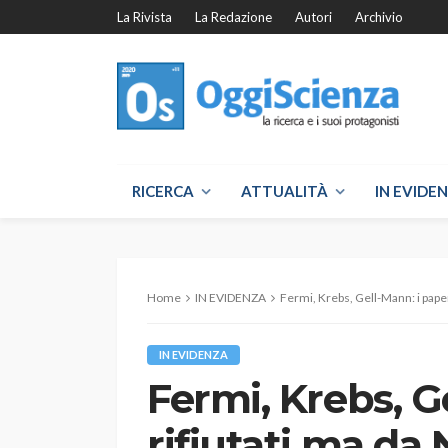
La Rivista
La Redazione
Autori
Archivio
RICERCA
ATTUALITÀ
IN EVIDE
Home
IN EVIDENZA
Fermi, Krebs, Gell-Mann: i paper
IN EVIDENZA
Fermi, Krebs, G
rifiutati ma da