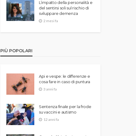
L’impatto della personalità e
del sentirsi soli sul rischio di
sviluppare demenza
2 mesi fa
PIÙ POPOLARI
Api e vespe: le differenze e
cosa fare in caso di puntura
3 anni fa
Sentenza finale per la frode
su vaccini e autismo
12 anni fa