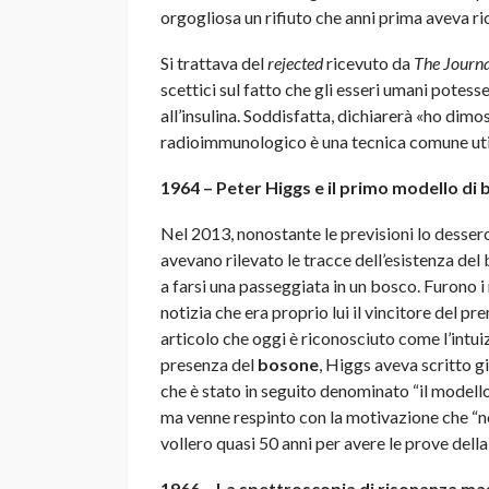
orgogliosa un rifiuto che anni prima aveva ri
Si trattava del
rejected
ricevuto da
The Journal
scettici sul fatto che gli esseri umani potes
all’insulina. Soddisfatta, dichiarerà «ho dimo
radioimmunologico è una tecnica comune utiliz
1964 – Peter Higgs e il primo modello di
Nel 2013, nonostante le previsioni lo desser
avevano rilevato le tracce dell’esistenza de
a farsi una passeggiata in un bosco. Furono i
notizia che era proprio lui il vincitore del p
articolo che oggi è riconosciuto come l’intui
presenza del
bosone
, Higgs aveva scritto 
che è stato in seguito denominato “il modello
ma venne respinto con la motivazione che “non
vollero quasi 50 anni per avere le prove dell
1966 – La spettroscopia di risonanza ma