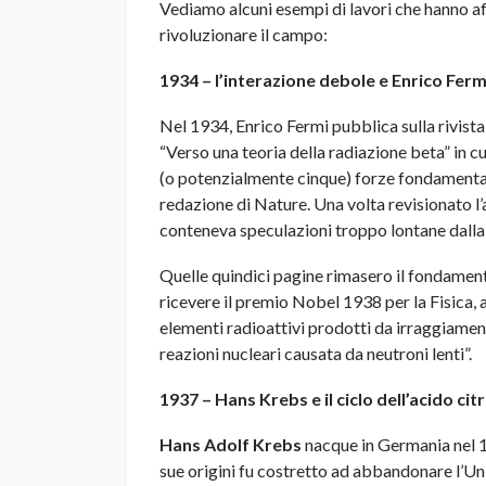
Vediamo alcuni esempi di lavori che hanno af
rivoluzionare il campo:
1934 – l’interazione debole e Enrico Ferm
Nel 1934, Enrico Fermi pubblica sulla rivist
“Verso una teoria della radiazione beta” in cu
(o potenzialmente cinque) forze fondamentali 
redazione di Nature. Una volta revisionato l’
conteneva speculazioni troppo lontane dalla re
Quelle quindici pagine rimasero il fondamento
ricevere il premio Nobel 1938 per la Fisica, a
elementi radioattivi prodotti da irraggiament
reazioni nucleari causata da neutroni lenti”.
1937 – Hans Krebs e il ciclo dell’acido cit
Hans Adolf Krebs
nacque in Germania nel 19
sue origini fu costretto ad abbandonare l’Univ