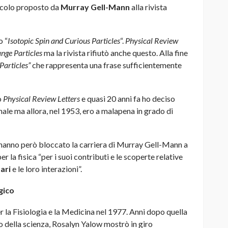
rticolo proposto da
Murray Gell-Mann
alla rivista
o “
Isotopic Spin and Curious Particles
“.
Physical Review
ange Particles
ma la rivista rifiutò anche questo. Alla fine
Particles”
che rappresenta una frase sufficientemente
o
Physical Review Letters
e quasi 20 anni fa ho deciso
nale ma allora, nel 1953, ero a malapena in grado di
n hanno però bloccato la carriera di Murray Gell-Mann a
 la fisica “per i suoi contributi e le scoperte relative
ari
e le loro interazioni”.
gico
r la Fisiologia e la Medicina nel 1977. Anni dopo quella
po della scienza, Rosalyn Yalow mostrò in giro