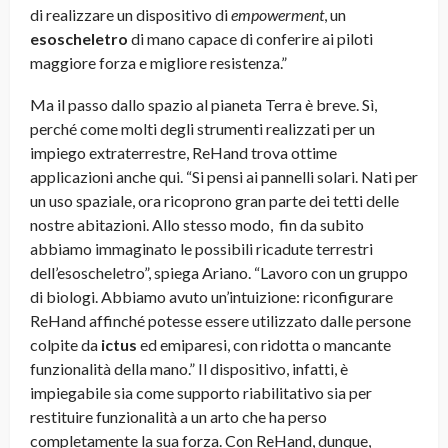
di realizzare un dispositivo di
empowerment
, un
esoscheletro
di mano capace di conferire ai piloti
maggiore forza e migliore resistenza.”
Ma il passo dallo spazio al pianeta Terra è breve. Sì,
perché come molti degli strumenti realizzati per un
impiego extraterrestre, ReHand trova ottime
applicazioni anche qui. “Si pensi ai pannelli solari. Nati per
un uso spaziale, ora ricoprono gran parte dei tetti delle
nostre abitazioni. Allo stesso modo, fin da subito
abbiamo immaginato le possibili ricadute terrestri
dell’esoscheletro”, spiega Ariano. “Lavoro con un gruppo
di biologi. Abbiamo avuto un’intuizione: riconfigurare
ReHand affinché potesse essere utilizzato dalle persone
colpite da
ictus
ed emiparesi, con ridotta o mancante
funzionalità della mano.” Il dispositivo, infatti, è
impiegabile sia come supporto riabilitativo sia per
restituire funzionalità a un arto che ha perso
completamente la sua forza. Con ReHand, dunque,