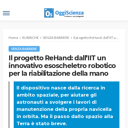
Home
RUBRICHE
SENZA BARRIERE
Il progetto ReHand: dall’IIT un innovativo esoscheletro robotico per la riabilitazione della mano
SENZA BARRIERE
Il progetto ReHand: dall’IIT un
innovativo esoscheletro robotico
per la riabilitazione della mano
Il dispositivo nasce dalla ricerca in
ambito spaziale, per aiutare gli
astronauti a svolgere i lavori di
manutenzione della propria navicella
in orbita. Ma il passo dallo spazio alla
Terra è stato breve.