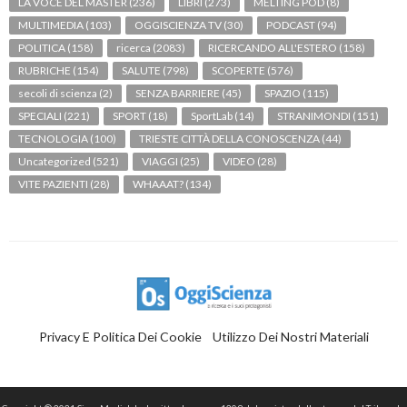
LA VOCE DEL MASTER
(236)
LIBRI
(273)
MELTING POD
(8)
MULTIMEDIA
(103)
OGGISCIENZA TV
(30)
PODCAST
(94)
POLITICA
(158)
ricerca
(2083)
RICERCANDO ALL'ESTERO
(158)
RUBRICHE
(154)
SALUTE
(798)
SCOPERTE
(576)
secoli di scienza
(2)
SENZA BARRIERE
(45)
SPAZIO
(115)
SPECIALI
(221)
SPORT
(18)
SportLab
(14)
STRANIMONDI
(151)
TECNOLOGIA
(100)
TRIESTE CITTÀ DELLA CONOSCENZA
(44)
Uncategorized
(521)
VIAGGI
(25)
VIDEO
(28)
VITE PAZIENTI
(28)
WHAAAT?
(134)
Privacy E Politica Dei Cookie
Utilizzo Dei Nostri Materiali