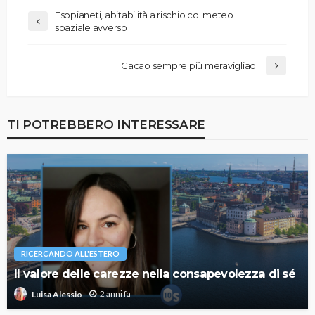
Esopianeti, abitabilità a rischio col meteo
spaziale avverso
Cacao sempre più meravigliao
TI POTREBBERO INTERESSARE
RICERCANDO ALL'ESTERO
Il valore delle carezze nella consapevolezza di sé
2 anni fa
Luisa Alessio