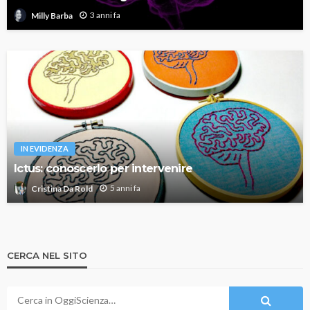
3 anni fa
Milly Barba
IN EVIDENZA
Ictus: conoscerlo per intervenire
5 anni fa
Cristina Da Rold
CERCA NEL SITO