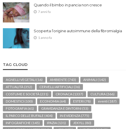
Quando il bimbo in pancia non cresce
7 anni fa
Scoperta l’origine autoimmune della fibromialgia
1 anno fa
TAG CLOUD
AGNELLI VEGETALI
(16)
AMBIENTE
(743)
ANIMALI
(142)
ATTUALITÀ
(352)
CERVELLI ARTIFICIALI
(36)
COSTUME E SOCIETÀ
(231)
CRONACA
(1337)
CULTURA
(366)
DOMESTICI
(100)
ECONOMIA
(64)
ESTERI
(78)
eventi
(187)
FOTOGRAFIA
(61)
GRAVIDANZA E DINTORNI
(53)
IL PARCO DELLE BUFALE
(404)
IN EVIDENZA
(775)
INFOGRAFICHE
(145)
IPAZIA
(131)
JEKYLL
(80)