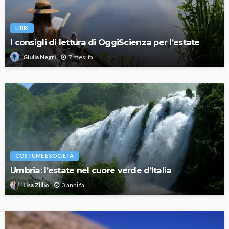
LIBRI
I consigli di lettura di OggiScienza per l’estate
7 mesi fa
Giulia Negri
COSTUME E SOCIETÀ
Umbria: l’estate nel cuore verde d’Italia
3 anni fa
Lisa Zillio