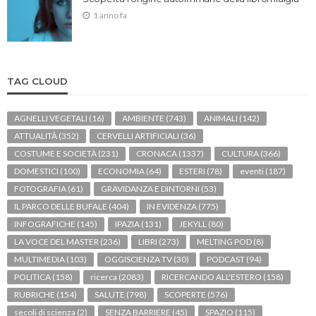
1 anno fa
TAG CLOUD
AGNELLI VEGETALI
(16)
AMBIENTE
(743)
ANIMALI
(142)
ATTUALITÀ
(352)
CERVELLI ARTIFICIALI
(36)
COSTUME E SOCIETÀ
(231)
CRONACA
(1337)
CULTURA
(366)
DOMESTICI
(100)
ECONOMIA
(64)
ESTERI
(78)
eventi
(187)
FOTOGRAFIA
(61)
GRAVIDANZA E DINTORNI
(53)
IL PARCO DELLE BUFALE
(404)
IN EVIDENZA
(775)
INFOGRAFICHE
(145)
IPAZIA
(131)
JEKYLL
(80)
LA VOCE DEL MASTER
(236)
LIBRI
(273)
MELTING POD
(8)
MULTIMEDIA
(103)
OGGISCIENZA TV
(30)
PODCAST
(94)
POLITICA
(158)
ricerca
(2083)
RICERCANDO ALL'ESTERO
(158)
RUBRICHE
(154)
SALUTE
(798)
SCOPERTE
(576)
secoli di scienza
(2)
SENZA BARRIERE
(45)
SPAZIO
(115)