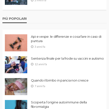
2 mesi fa
PIÙ POPOLARI
Api e vespe: le differenze e cosa fare in caso di
puntura
3 anni fa
Sentenza finale per la frode su vaccini e autismo
12 anni fa
Quando il bimbo in pancia non cresce
7 anni fa
Scoperta l’origine autoimmune della
fibromialgia