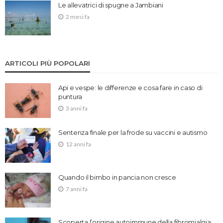
Le allevatrici di spugne a Jambiani
2 mesi fa
ARTICOLI PIÙ POPOLARI
Api e vespe: le differenze e cosa fare in caso di
puntura
3 anni fa
Sentenza finale per la frode su vaccini e autismo
12 anni fa
Quando il bimbo in pancia non cresce
7 anni fa
Scoperta l’origine autoimmune della fibromialgia