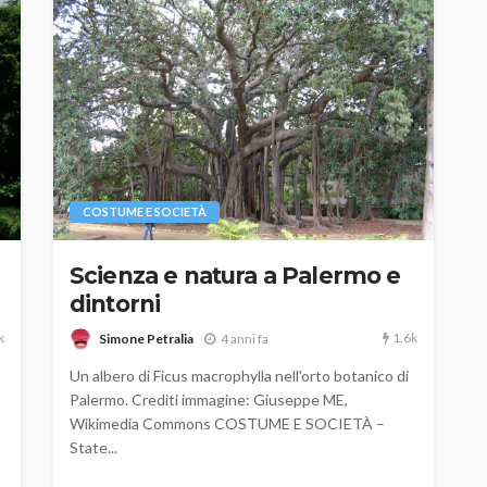
COSTUME E SOCIETÀ
Scienza e natura a Palermo e
dintorni
k
1.6k
Simone Petralia
4 anni fa
Un albero di Ficus macrophylla nell'orto botanico di
Palermo. Crediti immagine: Giuseppe ME,
Wikimedia Commons COSTUME E SOCIETÀ –
State...