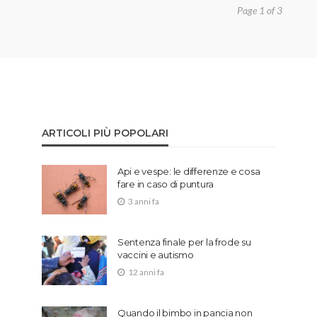
Page 1 of 3
ARTICOLI PIÙ POPOLARI
Api e vespe: le differenze e cosa
fare in caso di puntura
3 anni fa
Sentenza finale per la frode su
vaccini e autismo
12 anni fa
Quando il bimbo in pancia non