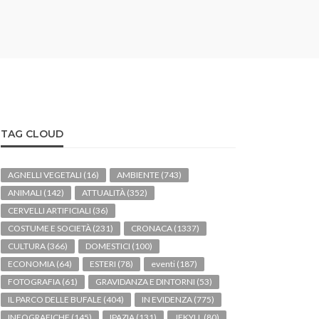
TAG CLOUD
AGNELLI VEGETALI
(16)
AMBIENTE
(743)
ANIMALI
(142)
ATTUALITÀ
(352)
CERVELLI ARTIFICIALI
(36)
COSTUME E SOCIETÀ
(231)
CRONACA
(1337)
CULTURA
(366)
DOMESTICI
(100)
ECONOMIA
(64)
ESTERI
(78)
eventi
(187)
FOTOGRAFIA
(61)
GRAVIDANZA E DINTORNI
(53)
IL PARCO DELLE BUFALE
(404)
IN EVIDENZA
(775)
INFOGRAFICHE
(145)
IPAZIA
(131)
JEKYLL
(80)