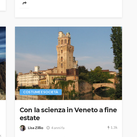
COSTUME E SOCIETÀ
Con la scienza in Veneto a fine
estate
1.3k
Lisa Zillio
4 anni fa
k