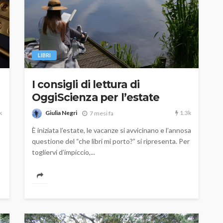
LIBRI
I consigli di lettura di
OggiScienza per l’estate
k
1.3k
Giulia Negri
7 mesi fa
È iniziata l’estate, le vacanze si avvicinano e l’annosa
questione del “che libri mi porto?” si ripresenta. Per
togliervi d’impiccio,...