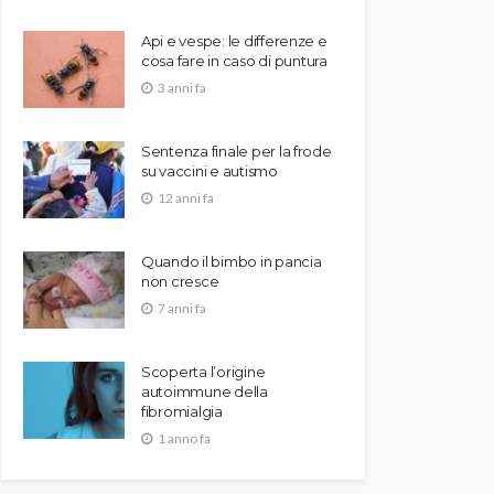
Api e vespe: le differenze e
cosa fare in caso di puntura
3 anni fa
Sentenza finale per la frode
su vaccini e autismo
12 anni fa
Quando il bimbo in pancia
non cresce
7 anni fa
Scoperta l’origine
autoimmune della
fibromialgia
1 anno fa