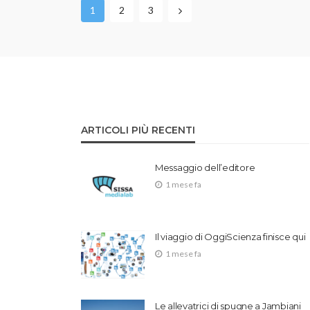
1
2
3
ARTICOLI PIÙ RECENTI
Messaggio dell’editore
1 mese fa
Il viaggio di OggiScienza finisce qui
1 mese fa
Le allevatrici di spugne a Jambiani