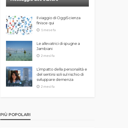
Il viaggio di OggiScienza
finisce qui
1 mese fa
Le allevatrici di spugne a
Jambiani
2 mesi fa
L’impatto della personalità e
del sentirsi soli sul rischio di
sviluppare demenza
2 mesi fa
PIÙ POPOLARI