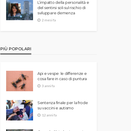
L’impatto della personalità e
del sentirsi soli sul rischio di
sviluppare demenza
2 mesi fa
PIÙ POPOLARI
Api e vespe: le differenze e
cosa fare in caso di puntura
3 anni fa
Sentenza finale per la frode
su vaccini e autismo
12 anni fa