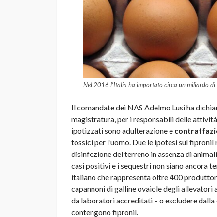
Nel 2016 l’Italia ha importato circa un miliardo di 
Il comandate dei NAS Adelmo Lusi ha dichiar
magistratura, per i responsabili delle attivit
ipotizzati sono adulterazione e
contraffaz
tossici per l’uomo. Due le ipotesi sul fiproni
disinfezione del terreno in assenza di animal
casi positivi e i sequestri non siano ancora t
italiano che rappresenta oltre 400 produttori, 
capannoni di galline ovaiole degli allevatori 
da laboratori accreditati – o escludere dall
contengono fipronil.