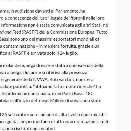
arme, in audizione davanti al Parlamento, ha
 a conoscenza dell’uso illegale del fipronil nelle loro
informazione non è stata comunicata agli altri Stati, né
od and Feed
(RASFF) della Commissione Europea. Tutto
 Bassi sono uno dei massimi esportatori mondiali di
la contaminazione – in maniera fortuita, grazie a un
ica al RASFF è arrivata solo il 24 luglio.
re olandese, nega di essere stata a conoscenza della
stro belga Ducarme si riferiva alla presenza
tore generale della NVWA, Rob van Lint, non c’era
a salute pubblica: “abbiamo fatto molte ricerche”, ha
, le polemiche continuano, e nei Paesi Bassi 180
utelare all’inizio del mese. Milioni di uova sono state
6 settembre una riunione di alto livello con i ministri
linee guida che permettano di affrontare situazioni simili
itando rischi ai consumatori.