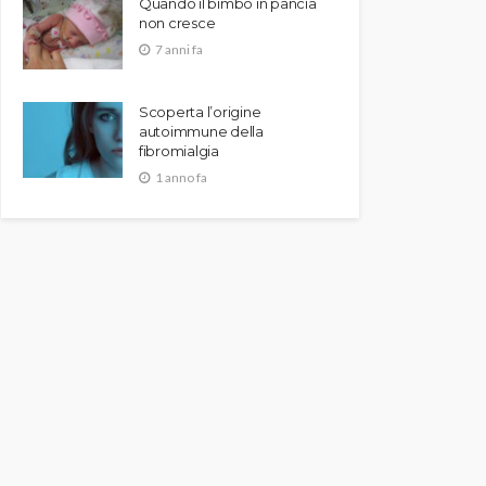
Quando il bimbo in pancia
non cresce
7 anni fa
Scoperta l’origine
autoimmune della
fibromialgia
1 anno fa