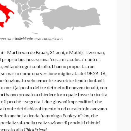
 sono state individuate uova contaminate.
ini – Martin van de Braak, 31 anni, e Mathijs IJzerman,
il proprio business su una “cura miracolosa” contro i
llo, evitando ogni controllo. L’hanno proposta a un
orso marzo come una versione migliorata del
DEGA-16
,
be funzionato velocemente e avrebbe tenuto lontani i
to mesi (al posto dei tre dei metodi convenzionali), con
ri hanno provato a chiedere loro quale fosse la ricetta
e il perché – segreta. I due giovani imprenditori, che
, a fronte dei dichiarati mentolo ed eucaliptolo avevano
volta anche l’azienda fiamminga
Poultry Vision
, che
cializzata nella realizzazione di prodotti chimici
rocurato alla
ChickFriend
.