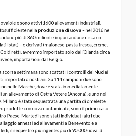
ovaiole e sono attivi 1600 allevamenti industriali.
utosufficiente nella
produzione di uova
– nel 2016 ne
tandone più di 860 milioni e importandone circa un
dati Istat) – e derivati (maionese, pasta fresca, creme,
da Coldiretti, avremmo importato solo dall’Olanda circa
invece, importazioni dal Belgio.
a scorsa settimana sono scattati i controlli dei
Nuclei
ti, importati o nostrani. Su 114 campioni due sono
rsi: uno nelle Marche, dove è stata immediatamente
i un allevamento di Ostra Vetere (Ancona), e uno nel
. A Milano è stata sequestrata una partita di omelette
p
: prodotte con uova contaminate, sono il primo caso
ro Paese. Martedì sono stati individuati altri due
allaggio annessi ad allevamenti a Benevento e a
edì, il sequestro più ingente: più di 90 000 uova, 3