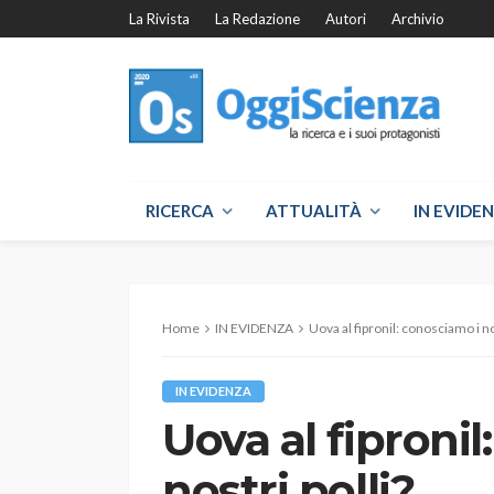
La Rivista
La Redazione
Autori
Archivio
RICERCA
ATTUALITÀ
IN EVIDE
Home
IN EVIDENZA
Uova al fipronil: conosciamo i no
IN EVIDENZA
Uova al fiproni
nostri polli?