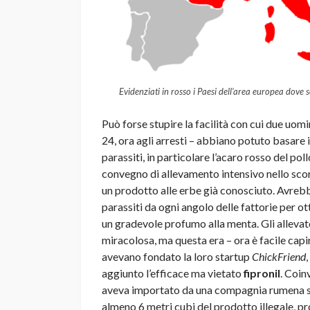
Evidenziati in rosso i Paesi dell’area europea dove
Può forse stupire la facilità con cui due uom
24, ora agli arresti – abbiano potuto basare 
parassiti, in particolare l’acaro rosso del po
convegno di allevamento intensivo nello sc
un prodotto alle erbe già conosciuto. Avreb
parassiti da ogni angolo delle fattorie per ot
un gradevole profumo alla menta. Gli allevato
miracolosa, ma questa era – ora è facile capir
avevano fondato la loro startup
ChickFriend
aggiunto l’efficace ma vietato
fipronil
. Coin
aveva importato da una compagnia rumena spe
almeno 6 metri cubi del prodotto illegale, p