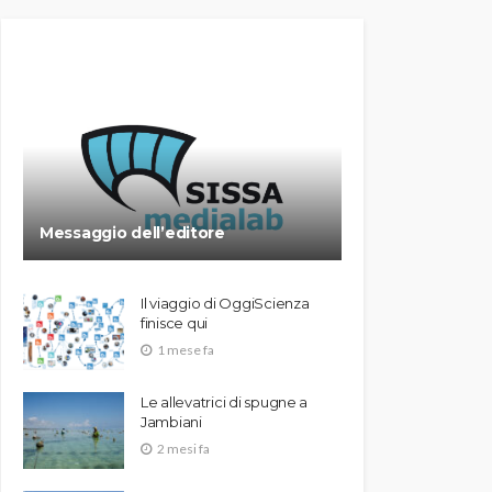
Messaggio dell’editore
Il viaggio di OggiScienza
finisce qui
1 mese fa
Le allevatrici di spugne a
Jambiani
2 mesi fa