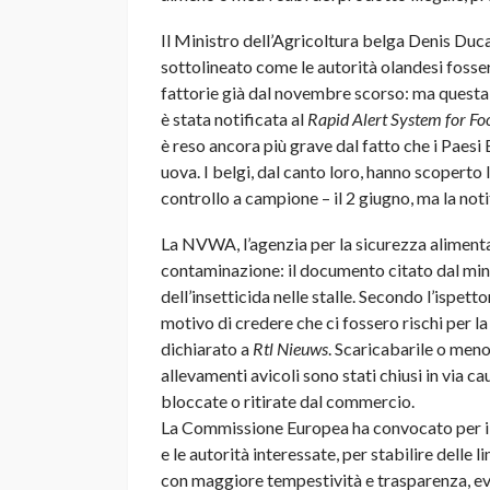
Il Ministro dell’Agricoltura belga Denis Duc
sottolineato come le autorità olandesi fossero
fattorie già dal novembre scorso: ma questa 
è stata notificata al
Rapid Alert System for Fo
è reso ancora più grave dal fatto che i Paesi
uova. I belgi, dal canto loro, hanno scoperto 
controllo a campione – il 2 giugno, ma la notif
La NVWA, l’agenzia per la sicurezza alimenta
contaminazione: il documento citato dal mini
dell’insetticida nelle stalle. Secondo l’ispet
motivo di credere che ci fossero rischi per l
dichiarato a
Rtl Nieuws
. Scaricabarile o meno
allevamenti avicoli sono stati chiusi in via ca
bloccate o ritirate dal commercio.
La Commissione Europea ha convocato per il 2
e le autorità interessate, per stabilire delle 
con maggiore tempestività e trasparenza, ev