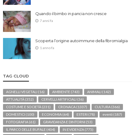
Quando il bimbo in pancia non cresce
7 anni fa
Scoperta l’origine autoimmune della fibromialgia
1 anno fa
TAG CLOUD
AGNELLI VEGETALI
(16)
AMBIENTE
(743)
ANIMALI
(142)
ATTUALITÀ
(352)
CERVELLI ARTIFICIALI
(36)
COSTUME E SOCIETÀ
(231)
CRONACA
(1337)
CULTURA
(366)
DOMESTICI
(100)
ECONOMIA
(64)
ESTERI
(78)
eventi
(187)
FOTOGRAFIA
(61)
GRAVIDANZA E DINTORNI
(53)
IL PARCO DELLE BUFALE
(404)
IN EVIDENZA
(775)