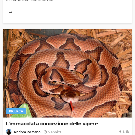
RICERCA
L’immacolata concezione delle vipere
1.1k
9 anni fa
Andrea Romano