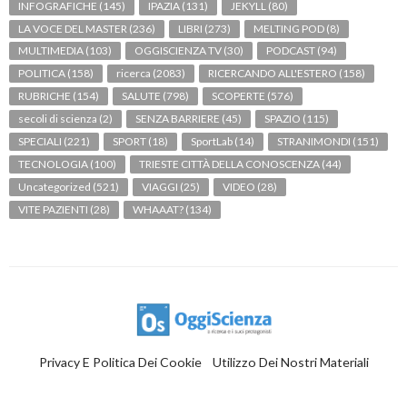
INFOGRAFICHE
(145)
IPAZIA
(131)
JEKYLL
(80)
LA VOCE DEL MASTER
(236)
LIBRI
(273)
MELTING POD
(8)
MULTIMEDIA
(103)
OGGISCIENZA TV
(30)
PODCAST
(94)
POLITICA
(158)
ricerca
(2083)
RICERCANDO ALL'ESTERO
(158)
RUBRICHE
(154)
SALUTE
(798)
SCOPERTE
(576)
secoli di scienza
(2)
SENZA BARRIERE
(45)
SPAZIO
(115)
SPECIALI
(221)
SPORT
(18)
SportLab
(14)
STRANIMONDI
(151)
TECNOLOGIA
(100)
TRIESTE CITTÀ DELLA CONOSCENZA
(44)
Uncategorized
(521)
VIAGGI
(25)
VIDEO
(28)
VITE PAZIENTI
(28)
WHAAAT?
(134)
Privacy E Politica Dei Cookie
Utilizzo Dei Nostri Materiali