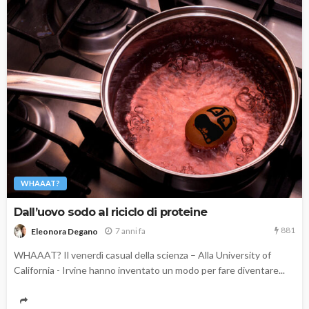
WHAAAT?
Dall’uovo sodo al riciclo di proteine
881
7 anni fa
Eleonora Degano
WHAAAT? Il venerdì casual della scienza – Alla University of
California - Irvine hanno inventato un modo per fare diventare...