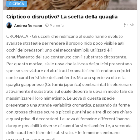
RICERCA
Criptico o disruptivo? La scelta della quaglia
1.5k
9 anni fa
Andrea Romano
CRONACA - Gli uccelli che nidificano al suolo hanno evoluto
svariate strategie per rendere il proprio nido poco visibile agli
occhi dei predatori: uno dei meccanismi più utilizzati è il
camuffamento del suo contenuto con il substrato circostante.
Per questo motivo, sia le uova che la livrea dei pulcini presentano
spesso screziature ed altri tratti cromatici che li rendono criptici
con le caratteristiche dell’ambiente. Ma una specie va oltre: la
quaglia giapponese (Coturnix japonica) sembra infatti selezionare
attivamente il substrato sul quale deporrà le uova in modo tale da
massimizzare il loro mimetismo. Le uova di questa specie
presentano una grande variabilità cromatica, passando da forme
con grosse chiazze scure o piccoli puntini ad altre di colore chiaro
e quasi prive di decorazioni. Le uova di femmine differenti hanno
dunque possibilità diverse di camuffarsi nell’ambiente, a seconda
delle caratteristiche del substrato. E le femmine sembrano
esserne ben consapevoli