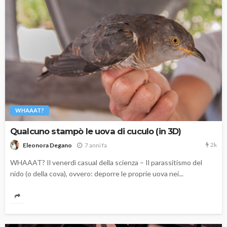
WHAAAT?
Qualcuno stampò le uova di cuculo (in 3D)
2k
7 anni fa
Eleonora Degano
WHAAAT? Il venerdì casual della scienza – Il parassitismo del
nido (o della cova), ovvero: deporre le proprie uova nei...