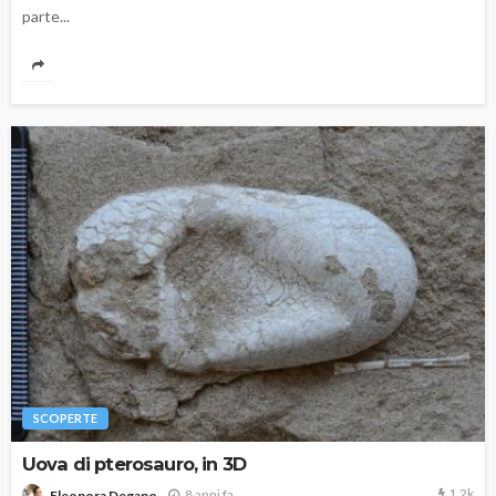
parte...
SCOPERTE
Uova di pterosauro, in 3D
1.2k
8 anni fa
Eleonora Degano