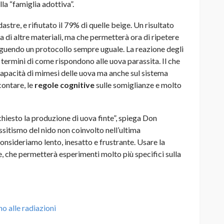
ella “famiglia adottiva”.
astre, e rifiutato il 79% di quelle beige. Un risultato
va di altre materiali, ma che permetterà ora di ripetere
seguendo un protocollo sempre uguale. La reazione degli
n termini di come rispondono alle uova parassita. Il che
capacità di mimesi delle uova ma anche sul sistema
 contare, le
regole cognitive
sulle somiglianze e molto
iesto la produzione di uova finte”, spiega Don
sitismo del nido non coinvolto nell’ultima
nsideriamo lento, inesatto e frustrante. Usare la
e, che permetterà esperimenti molto più specifici sulla
no alle radiazioni