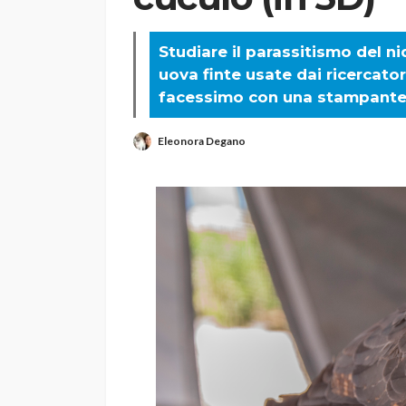
Studiare il parassitismo del n
uova finte usate dai ricercator
facessimo con una stampante
Eleonora Degano