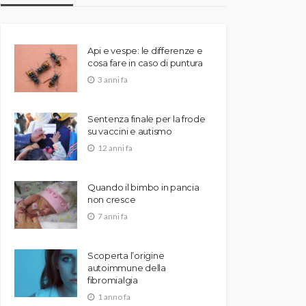
Api e vespe: le differenze e
cosa fare in caso di puntura
3 anni fa
Sentenza finale per la frode
su vaccini e autismo
12 anni fa
Quando il bimbo in pancia
non cresce
7 anni fa
Scoperta l’origine
autoimmune della
fibromialgia
1 anno fa