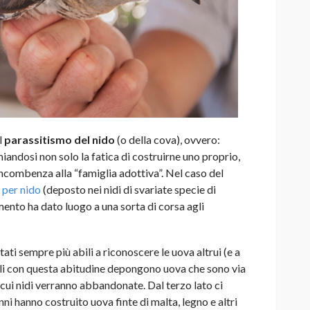
l
parassitismo del nido
(o della cova), ovvero:
miandosi non solo la fatica di costruirne uno proprio,
incombenza alla “famiglia adottiva”. Nel caso del
 per nido
(deposto nei nidi di svariate specie di
ento ha dato luogo a una sorta di corsa agli
tati sempre più abili a riconoscere le uova altrui (e a
ccelli con questa abitudine depongono uova che sono via
i cui nidi verranno abbandonate. Dal terzo lato ci
ni hanno costruito uova finte di malta, legno e altri