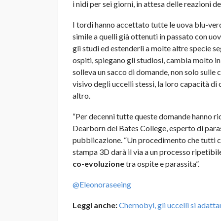
i nidi per sei giorni, in attesa delle reazioni d
I tordi hanno accettato tutte le uova blu-verd
simile a quelli già ottenuti in passato con uo
gli studi ed estenderli a molte altre specie 
ospiti, spiegano gli studiosi, cambia molto i
solleva un sacco di domande, non solo sulle 
visivo degli uccelli stessi, la loro capacità di
altro.
“Per decenni tutte queste domande hanno rich
Dearborn del Bates College, esperto di paras
pubblicazione. “Un procedimento che tutti co
stampa 3D darà il via a un processo ripetibil
co-evoluzione
tra ospite e parassita”.
@Eleonoraseeing
Leggi anche:
Chernobyl, gli uccelli si adatta