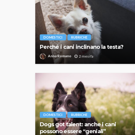
DOMESTICI
RUBRICHE
Perché i cani inclinano la testa?
Anna Romano
2 mesi fa
DOMESTICI
RUBRICHE
Dogs got talent: anche i cani
possono essere “geniali”