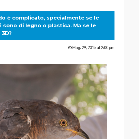
ido è complicato, specialmente se le
i sono di legno o plastica. Ma se le
 3D?
Mag. 29, 2015 at 2:00 pm