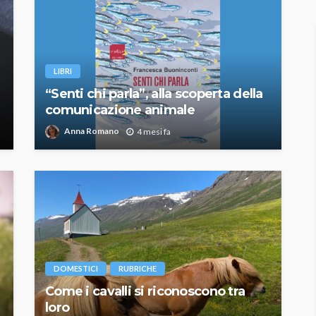
LIBRI
“Senti chi parla”, alla scoperta della
comunicazione animale
Anna Romano
4 mesi fa
DOMESTICI
RUBRICHE
Come i cavalli si riconoscono tra
loro