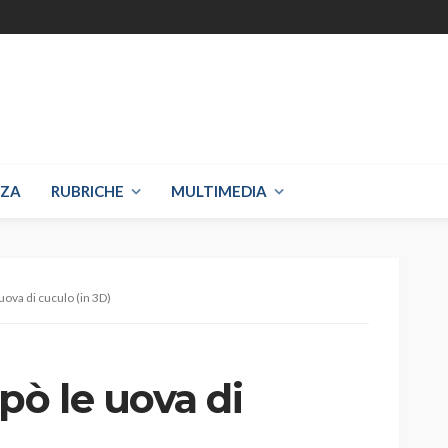
NZA
RUBRICHE
MULTIMEDIA
ova di cuculo (in 3D)
ò le uova di