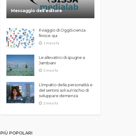
Messaggio dell’editore
Il viaggio di OggiScienza
finisce qui
1 mese fa
Le allevatrici di spugne a
Jambiani
2 mesi fa
L’impatto della personalità e
del sentirsi soli sul rischio di
sviluppare demenza
2 mesi fa
PIÙ POPOLARI