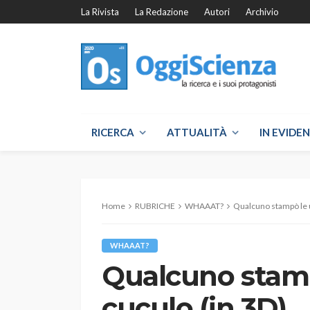
La Rivista
La Redazione
Autori
Archivio
RICERCA
ATTUALITÀ
IN EVIDE
Home
RUBRICHE
WHAAAT?
Qualcuno stampò le u
WHAAAT?
Qualcuno stamp
cuculo (in 3D)