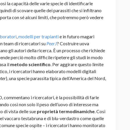
sì la capacità delle varie specie di identificarle
uindi di scovare quelle dei parassiti che si infiltrano
 porta con sé alcuni limiti, che potremmo però vedere
aboratori
,
modelli per trapianti
e in futuro magari
n team di ricercatori su
PeerJ
? Costruire uova
gano gli autori della ricerca. È un processo che richiede
nde perciò molto difficile ripetere gli studi in modo
asa il
metodo scientifico
. Per aggirare questo limite
co, i ricercatori hanno elaborato modelli digitali
ter
), una specie parassita tipica dell’America del Nord,
 commentano i ricercatori, è la possibilità di farle
ando così non solo il peso dell’uovo di interesse ma
o di vista delle sue
proprietà termodinamiche
. Così
del vaccaro testabruna e di blu-verdastro come quelle
 comune specie ospite – i ricercatori hanno monitorato