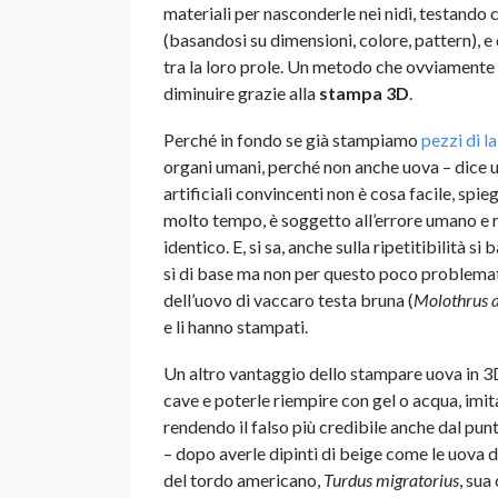
materiali per nasconderle nei nidi, testando co
(basandosi su dimensioni, colore, pattern), e q
tra la loro prole. Un metodo che ovviamente
diminuire grazie alla
stampa 3D
.
Perché in fondo se già stampiamo
pezzi di l
organi umani, perché non anche uova – dice u
artificiali convincenti non è cosa facile, spie
molto tempo, è soggetto all’errore umano e re
identico. E, si sa, anche sulla ripetitibilità si b
sì di base ma non per questo poco problemati
dell’uovo di vaccaro testa bruna (
Molothrus a
e li hanno stampati.
Un altro vantaggio dello stampare uova in 3D,
cave e poterle riempire con gel o acqua, imit
rendendo il falso più credibile anche dal punt
– dopo averle dipinti di beige come le uova 
del tordo americano,
Turdus migratorius
, sua