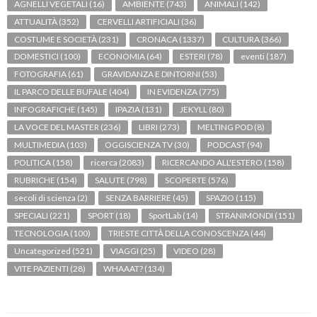
AGNELLI VEGETALI
(16)
AMBIENTE
(743)
ANIMALI
(142)
ATTUALITÀ
(352)
CERVELLI ARTIFICIALI
(36)
COSTUME E SOCIETÀ
(231)
CRONACA
(1337)
CULTURA
(366)
DOMESTICI
(100)
ECONOMIA
(64)
ESTERI
(78)
eventi
(187)
FOTOGRAFIA
(61)
GRAVIDANZA E DINTORNI
(53)
IL PARCO DELLE BUFALE
(404)
IN EVIDENZA
(775)
INFOGRAFICHE
(145)
IPAZIA
(131)
JEKYLL
(80)
LA VOCE DEL MASTER
(236)
LIBRI
(273)
MELTING POD
(8)
MULTIMEDIA
(103)
OGGISCIENZA TV
(30)
PODCAST
(94)
POLITICA
(158)
ricerca
(2083)
RICERCANDO ALL'ESTERO
(158)
RUBRICHE
(154)
SALUTE
(798)
SCOPERTE
(576)
secoli di scienza
(2)
SENZA BARRIERE
(45)
SPAZIO
(115)
SPECIALI
(221)
SPORT
(18)
SportLab
(14)
STRANIMONDI
(151)
TECNOLOGIA
(100)
TRIESTE CITTÀ DELLA CONOSCENZA
(44)
Uncategorized
(521)
VIAGGI
(25)
VIDEO
(28)
VITE PAZIENTI
(28)
WHAAAT?
(134)