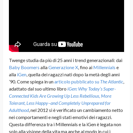
Twenge studia da più di 25 anni i trend generazionali: dai
Baby Boomers
alla
Generazione X
, fino ai
Millennials
e
alla
iGen
, quella dei ragazzi nati dopo la metà degli anni
’90. Come spiega in un
articolo pubblicato su
The Atlantic
,
adattato dal suo ultimo libro
iGen: Why Today’s Super-
Connected Kids Are Growing Up Less Rebellious, More
Tolerant, Less Happy–and Completely Unprepared for
Adulthood
, nel 2012 si è verificato un cambiamento netto
nei comportamenti e negli stati emotivi dei ragazzi.
Questa differenza tra i Millennials e la iGen è legata non
solo alla visione della vita ma anche al modo in cui i