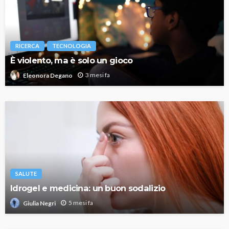
RICERCA
TECNOLOGIA
È violento, ma è solo un gioco
3 mesi fa
Eleonora Degano
SALUTE
Idrogel e medicina: un buon sodalizio
5 mesi fa
Giulia Negri