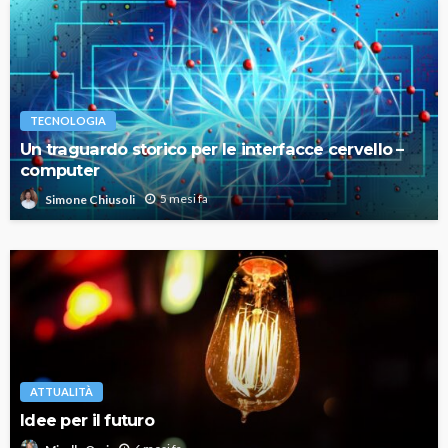
TECNOLOGIA
Un traguardo storico per le interfacce cervello –
computer
5 mesi fa
Simone Chiusoli
ATTUALITÀ
Idee per il futuro