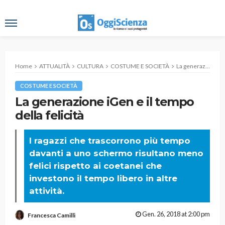
Home
ATTUALITÀ
CULTURA
COSTUME E SOCIETÀ
La generazione iGen e il tempo della felicità
COSTUME E SOCIETÀ
La generazione iGen e il tempo
della felicità
I ragazzi che trascorrono più tempo
davanti a uno schermo risultano meno
felici rispetto ai coetanei che
investono il tempo libero in altre
attività.
Gen. 26, 2018 at 2:00 pm
Francesca Camilli