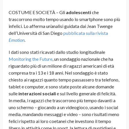
COSTUME E SOCIETÀ – Gli
adolescenti
che
trascorrono molto tempo usando lo smartphone sono più
infelici. Lo afferma un’analisi guidata dai Jean Twenge
dell’Università di San Diego
pubblicata sulla rivista
Emotion
.
I dati sono stati ricavati dallo studio longitudinale
Monitoring the Future
, un sondaggio nazionale che ha
riguardato più di un milione di ragazzi americani di età
compresa tra i 13 e i 18 anni. Nel sondaggio è stato
chiesto ai ragazzi quanto tempo passassero tra telefono,
tablet e computer, e sono state poste alcune domande
sulle
interazioni sociali
e sul livello generale di felicità.
In media, i ragazzi che trascorrono più tempo davanti a
uno schermo – giocando a un videogioco, usando i social
media, mandando messaggi e video – sono risultati meno
felici rispetto ai loro coetanei che investono il tempo
libero in attività come lo sport, la lettura di quotidiani e