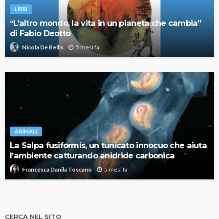
LIBRI
“L’altro mondo, la vita in un pianeta che cambia”
di Fabio Deotto
5 mesi fa
Nicola De Bellis
ANIMALI
La Salpa fusiformis, un tunicato innocuo che aiuta
l’ambiente catturando anidride carbonica
5 mesi fa
Francesca Danila Toscano
CERCA NEL SITO