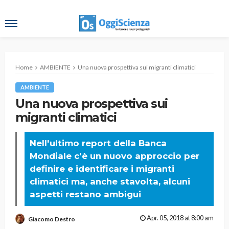
Home
AMBIENTE
Una nuova prospettiva sui migranti climatici
AMBIENTE
Una nuova prospettiva sui
migranti climatici
Nell'ultimo report della Banca
Mondiale c'è un nuovo approccio per
definire e identificare i migranti
climatici ma, anche stavolta, alcuni
aspetti restano ambigui
Apr. 05, 2018 at 8:00 am
Giacomo Destro