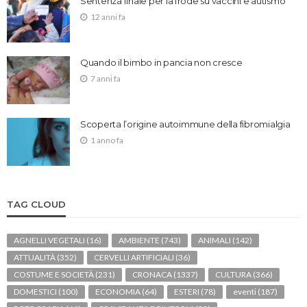
Sentenza finale per la frode su vaccini e autismo
12 anni fa
Quando il bimbo in pancia non cresce
7 anni fa
Scoperta l’origine autoimmune della fibromialgia
1 anno fa
TAG CLOUD
AGNELLI VEGETALI
(16)
AMBIENTE
(743)
ANIMALI
(142)
ATTUALITÀ
(352)
CERVELLI ARTIFICIALI
(36)
COSTUME E SOCIETÀ
(231)
CRONACA
(1337)
CULTURA
(366)
DOMESTICI
(100)
ECONOMIA
(64)
ESTERI
(78)
eventi
(187)