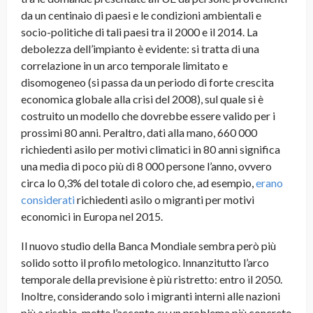
da un centinaio di paesi e le condizioni ambientali e
socio-politiche di tali paesi tra il 2000 e il 2014. La
debolezza dell’impianto
è evidente: si tratta di una
correlazione in un
arco temporale limitato e
disomogeneo
(si passa da un periodo di forte crescita
economica globale alla crisi del 2008), sul quale si è
costruito un modello che dovrebbe essere valido per i
prossimi 80 anni. Peraltro, dati alla mano, 660 000
richiedenti asilo per motivi climatici in 80 anni significa
una media di
poco più di 8 000 persone l’anno
, ovvero
circa lo 0,3% del totale di coloro che, ad esempio,
erano
considerati
richiedenti asilo o migranti per motivi
economici in Europa nel 2015.
Il nuovo studio della Banca Mondiale sembra però più
solido sotto il profilo metologico. Innanzitutto l’
arco
temporale della previsione è più ristretto
: entro il 2050.
Inoltre, considerando solo i migranti interni alle nazioni
più a rischio, mette l’accento su un problema più concreto