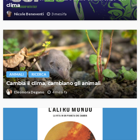
clima
3 mesi fa
Nicole Beneventi
ANIMALI
RICERCA
Cambia il clima, cambiano gli animali
4 mesi fa
Eleonora Degano