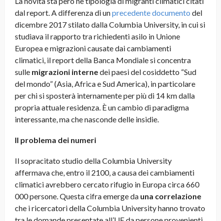
La novità sta però ne tipologia di migranti climatici citati
dal report. A differenza di un
precedente documento
del
dicembre 2017 stilato dalla Columbia University, in cui si
studiava il rapporto tra richiedenti asilo in Unione
Europea e migrazioni causate dai cambiamenti
climatici,
il report della Banca Mondiale si concentra
sulle
migrazioni interne
dei paesi del cosiddetto “Sud
del mondo” (Asia, Africa e Sud America), in particolare
per chi si sposterà internamente per più di 14 km dalla
propria attuale residenza. È un cambio di paradigma
interessante, ma che nasconde delle insidie.
Il problema dei numeri
Il sopracitato studio della Columbia University
affermava che, entro il 2100, a causa dei cambiamenti
climatici avrebbero cercato rifugio in Europa circa 660
000 persone. Questa cifra emerge da
una correlazione
che i ricercatori della Columbia University hanno trovato
tra le domande presentate all’UE da persone provenienti