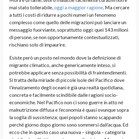
mai stato tollerabile,
oggi a maggior ragione
. Ma cercare
a tutti i costi di ridurre a pochi numeri un fenomeno
complesso come quello delle migrazioni può lanciare un
messaggio fuorviante, soprattutto oggi: quei 143 milioni
di persone, se non opportunamente contestualizzati,
rischiano solo di impaurire.
Esiste però un posto nel mondo dove la definizione di
migrante climatico, anche genericamente inteso, si
potrebbe applicare senza possibilità di fraintendimenti.
Si tratta della miriade di
piccole isole del Pacifico
dove
l’innalzamento degli oceani è già una realtà quotidiana,
concreta e facilmente scindibile dalle ragioni socio-
economiche. Nel Pacifico non ci sono guerre in atto né
malnutrizione diffusa e l’economia è quasi ovunque sopra
la soglia di sussistenza; quei popoli stanno scappando
perché giorno dopo giorno sono
sommersi dall’acqua
. Ed
ecco che in questo caso u
na nuova – singola – categoria