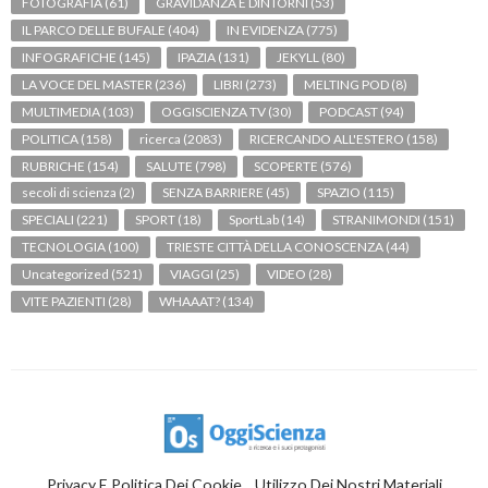
FOTOGRAFIA
(61)
GRAVIDANZA E DINTORNI
(53)
IL PARCO DELLE BUFALE
(404)
IN EVIDENZA
(775)
INFOGRAFICHE
(145)
IPAZIA
(131)
JEKYLL
(80)
LA VOCE DEL MASTER
(236)
LIBRI
(273)
MELTING POD
(8)
MULTIMEDIA
(103)
OGGISCIENZA TV
(30)
PODCAST
(94)
POLITICA
(158)
ricerca
(2083)
RICERCANDO ALL'ESTERO
(158)
RUBRICHE
(154)
SALUTE
(798)
SCOPERTE
(576)
secoli di scienza
(2)
SENZA BARRIERE
(45)
SPAZIO
(115)
SPECIALI
(221)
SPORT
(18)
SportLab
(14)
STRANIMONDI
(151)
TECNOLOGIA
(100)
TRIESTE CITTÀ DELLA CONOSCENZA
(44)
Uncategorized
(521)
VIAGGI
(25)
VIDEO
(28)
VITE PAZIENTI
(28)
WHAAAT?
(134)
Privacy E Politica Dei Cookie
Utilizzo Dei Nostri Materiali