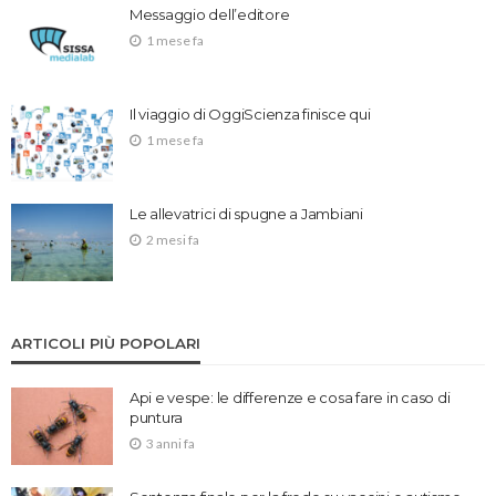
Messaggio dell’editore
1 mese fa
Il viaggio di OggiScienza finisce qui
1 mese fa
Le allevatrici di spugne a Jambiani
2 mesi fa
ARTICOLI PIÙ POPOLARI
Api e vespe: le differenze e cosa fare in caso di
puntura
3 anni fa