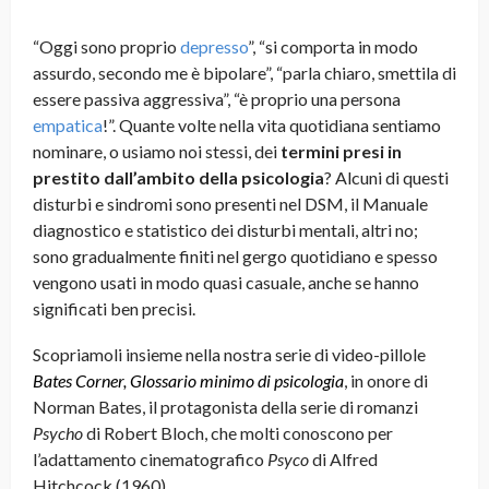
“Oggi sono proprio
depresso
”, “si comporta in modo
assurdo, secondo me è bipolare”, “parla chiaro, smettila di
essere passiva aggressiva”, “è proprio una persona
empatica
!”. Quante volte nella vita quotidiana sentiamo
nominare, o usiamo noi stessi, dei
termini presi in
prestito dall’ambito della psicologia
? Alcuni di questi
disturbi e sindromi sono presenti nel DSM, il Manuale
diagnostico e statistico dei disturbi mentali, altri no;
sono gradualmente finiti nel gergo quotidiano e spesso
vengono usati in modo quasi casuale, anche se hanno
significati ben precisi.
Scopriamoli insieme nella nostra serie di video-pillole
Bates Corner, Glossario minimo di psicologia
, in onore di
Norman Bates, il protagonista della serie di romanzi
Psycho
di Robert Bloch, che molti conoscono per
l’adattamento cinematografico
Psyco
di Alfred
Hitchcock (1960).