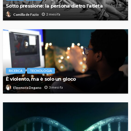
Sotto pressione: la persona dietro l’atleta
2 mesi fa
Camilla de Fazio
RICERCA
TECNOLOGIA
È violento, ma è solo un gioco
3 mesi fa
Eleonora Degano