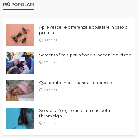
PIÙ POPOLARI
Api e vespe: le differenze e cosa fare in caso di
puntura
3 anni fa
Sentenza finale per la frode su vaccini e autismo
12 anni fa
Quando il bimbo in pancia non cresce
7 anni fa
Scoperta l’origine autoimmune della
fibromialgia
1 anno fa