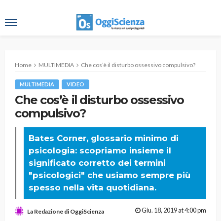
Home
MULTIMEDIA
Che cos’è il disturbo ossessivo compulsivo?
MULTIMEDIA
VIDEO
Che cos’è il disturbo ossessivo
compulsivo?
Bates Corner, glossario minimo di
psicologia: scopriamo insieme il
significato corretto dei termini
"psicologici" che usiamo sempre più
spesso nella vita quotidiana.
Giu. 18, 2019 at 4:00 pm
La Redazione di OggiScienza