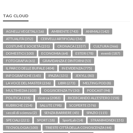
TAG CLOUD
AGNELLI VEGETALI
(16)
AMBIENTE
(743)
ANIMALI
(142)
ATTUALITÀ
(352)
CERVELLI ARTIFICIALI
(36)
COSTUME E SOCIETÀ
(231)
CRONACA
(1337)
CULTURA
(366)
DOMESTICI
(100)
ECONOMIA
(64)
ESTERI
(78)
eventi
(187)
FOTOGRAFIA
(61)
GRAVIDANZA E DINTORNI
(53)
IL PARCO DELLE BUFALE
(404)
IN EVIDENZA
(775)
INFOGRAFICHE
(145)
IPAZIA
(131)
JEKYLL
(80)
LA VOCE DEL MASTER
(236)
LIBRI
(273)
MELTING POD
(8)
MULTIMEDIA
(103)
OGGISCIENZA TV
(30)
PODCAST
(94)
POLITICA
(158)
ricerca
(2083)
RICERCANDO ALL'ESTERO
(158)
RUBRICHE
(154)
SALUTE
(798)
SCOPERTE
(576)
secoli di scienza
(2)
SENZA BARRIERE
(45)
SPAZIO
(115)
SPECIALI
(221)
SPORT
(18)
SportLab
(14)
STRANIMONDI
(151)
TECNOLOGIA
(100)
TRIESTE CITTÀ DELLA CONOSCENZA
(44)