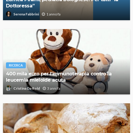
Dottoressa”
1 anno fa
Serena Fabbrini
RICERCA
400 mila euro per l’immunoterapia contro la
leucemia mieloide acuta
3 anni fa
Cristina Da Rold