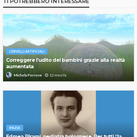
TI POTREBBERO INTERESSARE
CERVELLI ARTIFICIALI
Correggere l’udito dei bambini grazie alla realtà
aumentata
12 mesi fa
Michela Perrone
IPAZIA
Edmea Pirami, pediatra bolognese. Per tutti “la