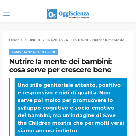
Home
RUBRICHE
GRAVIDANZA E DINTORNI
Nutrire la mente dei bambini: cosa serve per crescere bene
GRAVIDANZA E DINTORNI
Nutrire la mente dei bambini:
cosa serve per crescere bene
Uno stile genitoriale attento, positivo
e responsivo e nidi di qualità. Non
serve poi molto per promuovere lo
sviluppo cognitivo e socio-emotivo
dei bambini, ma un'indagine di Save
the Children mostra che per molti versi
siamo ancora indietro.