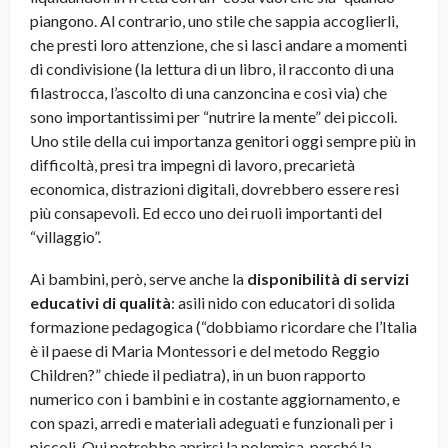
piangono. Al contrario, uno stile che sappia accoglierli,
che presti loro attenzione, che si lasci andare a momenti
di condivisione (la lettura di un libro, il racconto di una
filastrocca, l’ascolto di una canzoncina e così via) che
sono importantissimi per “nutrire la mente” dei piccoli.
Uno stile della cui importanza genitori oggi sempre più in
difficoltà, presi tra impegni di lavoro, precarietà
economica, distrazioni digitali, dovrebbero essere resi
più consapevoli. Ed ecco uno dei ruoli importanti del
“villaggio”.
Ai bambini, però, serve anche la
disponibilità di servizi
educativi di qualità
: asili nido con educatori di solida
formazione pedagogica (“dobbiamo ricordare che l’Italia
è il paese di Maria Montessori e del metodo Reggio
Children?” chiede il pediatra), in un buon rapporto
numerico con i bambini e in costante aggiornamento, e
con spazi, arredi e materiali adeguati e funzionali per i
piccoli. Qui potrebbe aprirsi la polemica, perché la