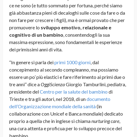
ce ne sono (e tutto sommato per fortuna, perché siamo
già abbastanza pieni di decaloghi sulle cose da fare o da
non fare per crescere i figli), ma è ormai provato che per
promuovere lo
sviluppo emotivo, relazionale e
cognitivo di un bambino
, consentendogli la sua
massima espressione, sono fondamentali le esperienze
dei primissimi anni di vita.
“In genere si parla dei
primi 1000 giorni
, dal
concepimento al secondo compleanno, ma possiamo
essere un po’ più elastici e fare riferimento ai primi due o
tre anni” dice a
OggiScienza
Giorgio Tamburlini, pediatra,
presidente del
Centro per la salute del bambino
di
Trieste e tra gli autori, nel 2018, di un
documento
dell’Organizzazione mondiale della sanità
(in
collaborazione con Unicef e Banca mondiale) dedicato
proprio a quella che in inglese si chiama
nurturing care
,
una cura attenta e proficua per lo sviluppo precoce del
bambino.