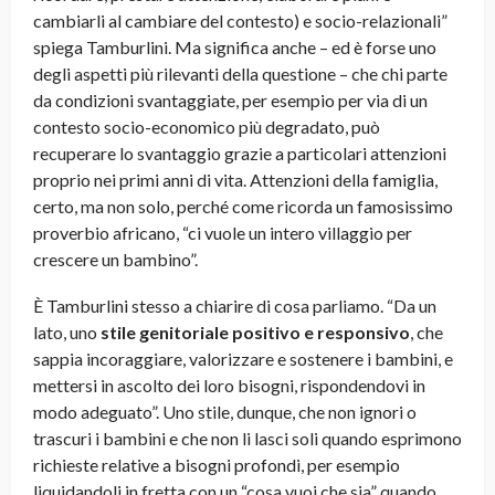
cambiarli al cambiare del contesto) e socio-relazionali”
spiega Tamburlini. Ma significa anche – ed è forse uno
degli aspetti più rilevanti della questione – che chi parte
da condizioni svantaggiate, per esempio per via di un
contesto socio-economico più degradato, può
recuperare lo svantaggio grazie a particolari attenzioni
proprio nei primi anni di vita. Attenzioni della famiglia,
certo, ma non solo, perché come ricorda un famosissimo
proverbio africano, “ci vuole un intero villaggio per
crescere un bambino”.
È Tamburlini stesso a chiarire di cosa parliamo. “Da un
lato, uno
stile genitoriale positivo e responsivo
, che
sappia incoraggiare, valorizzare e sostenere i bambini, e
mettersi in ascolto dei loro bisogni, rispondendovi in
modo adeguato”. Uno stile, dunque, che non ignori o
trascuri i bambini e che non li lasci soli quando esprimono
richieste relative a bisogni profondi, per esempio
liquidandoli in fretta con un “cosa vuoi che sia” quando