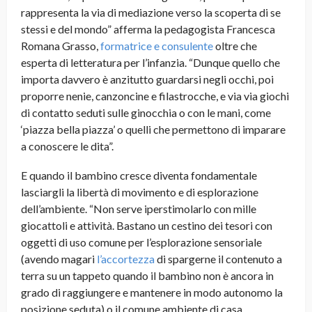
rappresenta la via di mediazione verso la scoperta di se
stessi e del mondo” afferma la pedagogista Francesca
Romana Grasso,
formatrice e consulente
oltre che
esperta di letteratura per l’infanzia. “Dunque quello che
importa davvero è anzitutto guardarsi negli occhi, poi
proporre nenie, canzoncine e filastrocche, e via via giochi
di contatto seduti sulle ginocchia o con le mani, come
‘piazza bella piazza’ o quelli che permettono di imparare
a conoscere le dita”.
E quando il bambino cresce diventa fondamentale
lasciargli la libertà di movimento e di esplorazione
dell’ambiente. “Non serve iperstimolarlo con mille
giocattoli e attività. Bastano un cestino dei tesori con
oggetti di uso comune per l’esplorazione sensoriale
(avendo magari
l’accortezza
di spargerne il contenuto a
terra su un tappeto quando il bambino non è ancora in
grado di raggiungere e mantenere in modo autonomo la
posizione seduta) o il comune ambiente di casa