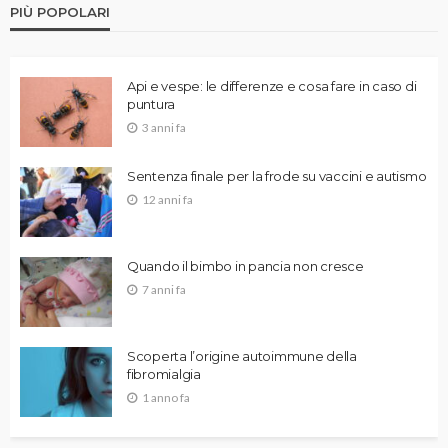
PIÙ POPOLARI
Api e vespe: le differenze e cosa fare in caso di
puntura
3 anni fa
Sentenza finale per la frode su vaccini e autismo
12 anni fa
Quando il bimbo in pancia non cresce
7 anni fa
Scoperta l’origine autoimmune della
fibromialgia
1 anno fa