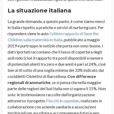
La situazione italiana
La grande domanda, a questo punto, è come siamo messi
in Italia rispetto a pratiche e servizi di
nurturing care
. Per
rispondere viene in auto
l’ultimo rapporto di Save the
Children sulla maternità in Italia
, pubblicato a maggio
2019 e purtroppo le notizie che porta non sono buone. I
dati riportati raccontano che il tasso di copertura degli
asili nido (cioè il rapporto tra posti disponibili e numero
di potenziali utenti tra zero e due anni) è pari al 24%
,
cioè
ben al di sotto di una soglia minima del 33% indicato dai
cosiddetti Obiettivi di Barcellona.
Con differenze
regionali drammatiche
, se si pensa che nella maggior
parte delle regioni del Sud Italia non si supera il 15%. Non
solo: le testimonianze raccolte dall’organizzazione
attraverso il progetto
Fiocchi in ospedale
, realizzato in
collaborazione con aziende sanitarie e associazioni
territoriali per ascoltare e accompagnare futuri e neo