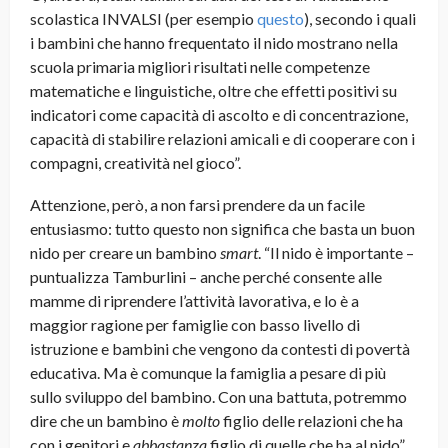
scolastica INVALSI (per esempio
questo
), secondo i quali
i bambini che hanno frequentato il nido mostrano nella
scuola primaria migliori risultati nelle competenze
matematiche e linguistiche, oltre che effetti positivi su
indicatori come capacità di ascolto e di concentrazione,
capacità di stabilire relazioni amicali e di cooperare con i
compagni, creatività nel gioco”.
Attenzione, però, a non farsi prendere da un facile
entusiasmo: tutto questo non significa che basta un buon
nido per creare un bambino
smart
. “Il nido è importante –
puntualizza Tamburlini – anche perché consente alle
mamme di riprendere l’attività lavorativa, e lo è a
maggior ragione per famiglie con basso livello di
istruzione e bambini che vengono da contesti di povertà
educativa. Ma è comunque la famiglia a pesare di più
sullo sviluppo del bambino. Con una battuta, potremmo
dire che un bambino è
molto
figlio delle relazioni che ha
con i genitori e
abbastanza
figlio di quelle che ha al nido”.