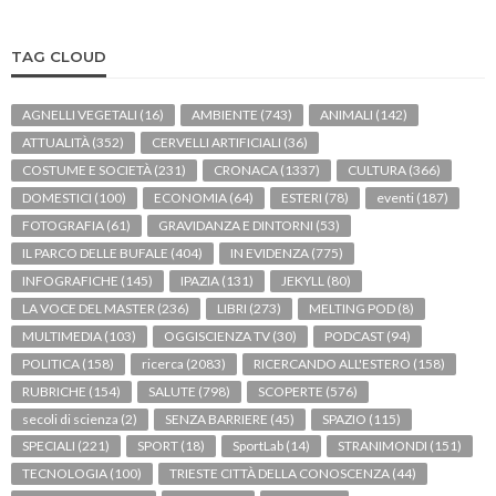
TAG CLOUD
AGNELLI VEGETALI
(16)
AMBIENTE
(743)
ANIMALI
(142)
ATTUALITÀ
(352)
CERVELLI ARTIFICIALI
(36)
COSTUME E SOCIETÀ
(231)
CRONACA
(1337)
CULTURA
(366)
DOMESTICI
(100)
ECONOMIA
(64)
ESTERI
(78)
eventi
(187)
FOTOGRAFIA
(61)
GRAVIDANZA E DINTORNI
(53)
IL PARCO DELLE BUFALE
(404)
IN EVIDENZA
(775)
INFOGRAFICHE
(145)
IPAZIA
(131)
JEKYLL
(80)
LA VOCE DEL MASTER
(236)
LIBRI
(273)
MELTING POD
(8)
MULTIMEDIA
(103)
OGGISCIENZA TV
(30)
PODCAST
(94)
POLITICA
(158)
ricerca
(2083)
RICERCANDO ALL'ESTERO
(158)
RUBRICHE
(154)
SALUTE
(798)
SCOPERTE
(576)
secoli di scienza
(2)
SENZA BARRIERE
(45)
SPAZIO
(115)
SPECIALI
(221)
SPORT
(18)
SportLab
(14)
STRANIMONDI
(151)
TECNOLOGIA
(100)
TRIESTE CITTÀ DELLA CONOSCENZA
(44)