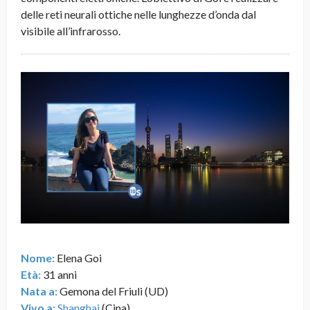
delle reti neurali ottiche nelle lunghezze d’onda dal
visibile all’infrarosso.
Nome:
Elena Goi
Età:
31 anni
Nata a:
Gemona del Friuli (UD)
Vivo a:
Shanghai
(Cina)