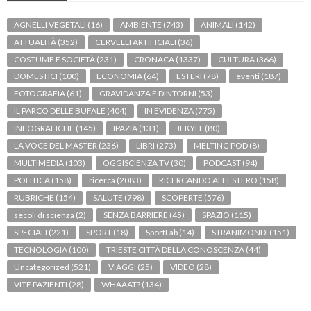
AGNELLI VEGETALI
(16)
AMBIENTE
(743)
ANIMALI
(142)
ATTUALITÀ
(352)
CERVELLI ARTIFICIALI
(36)
COSTUME E SOCIETÀ
(231)
CRONACA
(1337)
CULTURA
(366)
DOMESTICI
(100)
ECONOMIA
(64)
ESTERI
(78)
eventi
(187)
FOTOGRAFIA
(61)
GRAVIDANZA E DINTORNI
(53)
IL PARCO DELLE BUFALE
(404)
IN EVIDENZA
(775)
INFOGRAFICHE
(145)
IPAZIA
(131)
JEKYLL
(80)
LA VOCE DEL MASTER
(236)
LIBRI
(273)
MELTING POD
(8)
MULTIMEDIA
(103)
OGGISCIENZA TV
(30)
PODCAST
(94)
POLITICA
(158)
ricerca
(2083)
RICERCANDO ALL'ESTERO
(158)
RUBRICHE
(154)
SALUTE
(798)
SCOPERTE
(576)
secoli di scienza
(2)
SENZA BARRIERE
(45)
SPAZIO
(115)
SPECIALI
(221)
SPORT
(18)
SportLab
(14)
STRANIMONDI
(151)
TECNOLOGIA
(100)
TRIESTE CITTÀ DELLA CONOSCENZA
(44)
Uncategorized
(521)
VIAGGI
(25)
VIDEO
(28)
VITE PAZIENTI
(28)
WHAAAT?
(134)