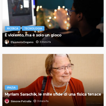
RICERCA
TECNOLOGIA
È violento, ma è solo un gioco
3 mesi fa
Eleonora Degano
IPAZIA
Myriam Sarachik, le mille sfide di una fisica tenace
3 mesi fa
Simone Petralia