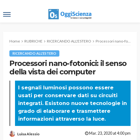
Home
RUBRICHE
RICERCANDO ALL'ESTERO
Processori nano-fotonici: il senso della vista dei computer
RICERCANDO ALL'ESTERO
Processori nano-fotonici: il senso
della vista dei computer
I segnali luminosi possono essere
usati per conservare dati su circuiti
integrati. Esistono nuove tecnologie in
grado di elaborare e trasmettere
informazioni attraverso la luce.
Mar. 23, 2020 at 4:00 pm
Luisa Alessio