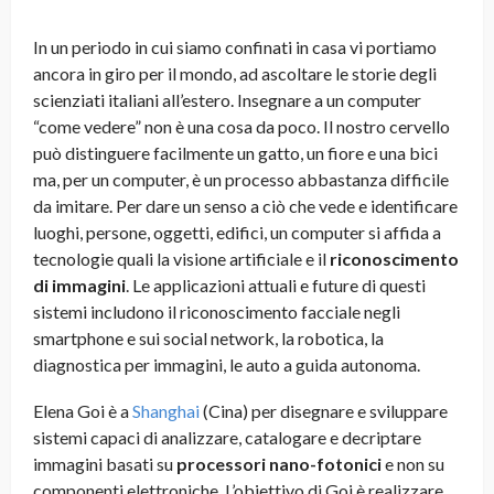
In un periodo in cui siamo confinati in casa vi portiamo
ancora in giro per il mondo, ad ascoltare le storie degli
scienziati italiani all’estero. Insegnare a un computer
“come vedere” non è una cosa da poco. Il nostro cervello
può distinguere facilmente un gatto, un fiore e una bici
ma, per un computer, è un processo abbastanza difficile
da imitare.
Per dare un senso a ciò che vede e identificare
luoghi, persone, oggetti, edifici, un computer si affida a
tecnologie quali la visione artificiale e il
riconoscimento
di immagini
. Le applicazioni attuali e future di questi
sistemi includono il riconoscimento facciale negli
smartphone e sui social network, la robotica, la
diagnostica per immagini, le auto a guida autonoma.
Elena Goi è a
Shanghai
(Cina) per disegnare e sviluppare
sistemi capaci di analizzare, catalogare e decriptare
immagini basati su
processori nano-fotonici
e non su
componenti elettroniche. L’obiettivo di Goi è realizzare