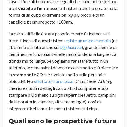
caso, il fine ultimo è usare segnali che siano nello spettro
tra il
visibile
e l’infrarosso e il sistema che ho creato ha la
forma di un cubo di dimensioni xy più piccole di un
capello e z sempre sotto i 100nm.
La parte difficile è stata proprio creare fisicamente il
tutto. Finora di questi sistemi
esiste un unico esempio
(ne
abbiamo parlato anche su
OggiScienza
), grande decine di
centimetri e funzionante nelle microonde, una lunghezza
d’onda molto lunga. Se vogliamo far stare tutto in un
telefono, le dimensioni devono essere molto più piccole e
la
stampante 3D
si è rivelata molto utile per i miei
obiettivi. Ho
sfruttato il processo
Direct Laser Writing
,
che ricrea tutti i dettagli calcolati al computer e può
stampare più o meno su ogni superficie (vetro, campioni
da laboratorio, camere, altre tecnologie), così da
integrare direttamente i nostri sistemi sul chip.
Quali sono le prospettive future