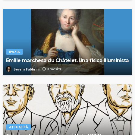
IPAZIA
Émilie marchesa du Châtelet. Una fisica illuminista
3 mesi fa
Serena Fabbrini
ATTUALITÀ