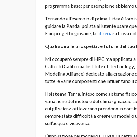
programma base: per esempio ne abbiamo un
Tornando all’esempio di prima, l’idea è fornire
guidare la Panda: poi sta all’utente usare que
È un progetto giovane, la
libreria
si trova onl
Quali sono le prospettive future del tuo
Mi occuperò sempre di HPC ma applicata a 
Caltech (California Institute of Technology)
Modeling Alliance) dedicato alla creazione 
tutte le varie componenti che influenzano il 
Il
sistema Terra
, inteso come sistema fisico
variazione del meteo e del clima (ghiaccio, ac
cui gli scienziati lavorano prendono in con
sempre stata difficoltà a creare un modello u
sull’acqua e viceversa.
L’innovazione del modello CLIMA rispetto agli