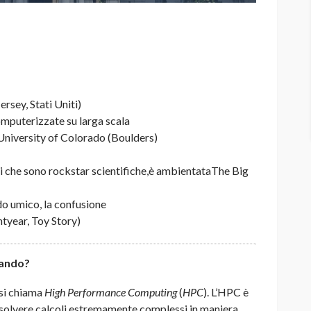
rsey, Stati Uniti)
mputerizzate su larga scala
 University of Colorado (Boulders)
hi che sono rockstar scientifiche,è ambientataThe Big
aldo umico, la confusione
htyear, Toy Story)
pando?
 si chiama
High Performance Computing
(
HPC
). L’HPC è
risolvere calcoli estremamente complessi in maniera