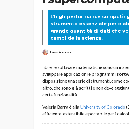
L’high performance computing 
strumento essenziale per elabo
grande quantità di dati che ve
campi della scienza.
Luisa Alessio
librerie software matematiche sono un insiem
sviluppare applicazioni e
programmi soft
disposizione una serie di strumenti, come codi
altro, che sono
già scritti
e non deve aggiung
certa funzionalità.
Valeria Barra è alla
University of Colorado
(
efficiente, estensibile e portabile per i calco