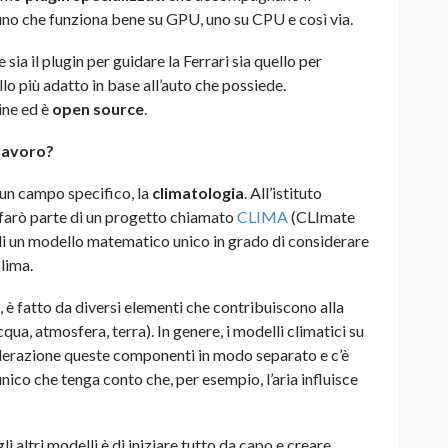
o che funziona bene su GPU, uno su CPU e così via.
 sia il plugin per guidare la Ferrari sia quello per
llo più adatto in base all’auto che possiede.
ine ed è
open source
.
 lavoro?
un campo specifico, la
climatologia
. All’istituto
 farò parte di un progetto chiamato
CLIMA
(CLImate
di un modello matematico unico in grado di considerare
clima.
, è fatto da diversi elementi che contribuiscono alla
qua, atmosfera, terra). In genere, i modelli climatici su
siderazione queste componenti in modo separato e c’è
nico che tenga conto che, per esempio, l’aria influisce
 altri modelli è di iniziare tutto da capo e creare