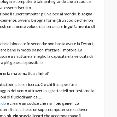
ecnologia e computer è talmente grande che un codice
e essere riscritto.
izione il supercomputer più veloce al mondo, bisogna
locemente, ovvero bisogna fornirgli un codice che non
he estremamente veloce da non creare
ingolfamento di
darla bloccato in seconda: non basta avere la Ferrari,
dare bene in modo da non sforzare il motore. La
uscire a sfruttare al meglio la capacità e la velocità di
a più generale possibile.
libreria matematica simile?
ci per la loro ricerca. C’è chi li usa per fare
aggio del vento attraverso i grattacieli per testarne la
zioni di fluidodinamica, …
ando
è creare un codice che sia
il più generico
puter di casa che su un supercomputer senza dover
iamo
plugin specializzati
che accompagnano il