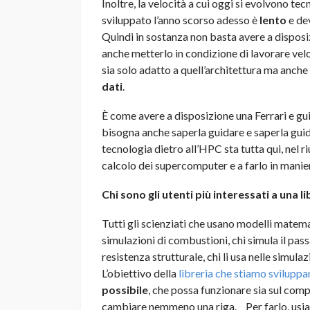
Inoltre, la velocità a cui oggi si evolvono t
sviluppato l’anno scorso adesso è
lento
e dev
Quindi in sostanza non basta avere a dispos
anche metterlo in condizione di lavorare ve
sia solo adatto a quell’architettura ma anc
dati
.
È come avere a disposizione una Ferrari e gui
bisogna anche saperla guidare e saperla gui
tecnologia dietro all’HPC sta tutta qui, nel ri
calcolo dei supercomputer e a farlo in manier
Chi sono gli utenti più interessati a una 
Tutti gli scienziati che usano modelli matemati
simulazioni di combustioni, chi simula il pass
resistenza strutturale, chi li usa nelle simula
L’obiettivo della
libreria che stiamo svilupp
possibile
, che possa funzionare sia sul com
cambiare nemmeno una riga. Per farlo, us