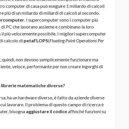
stro computer di casa può eseguire 1 miliardo di calcoli
più di un miliardo di miliardi di calcoli al secondo.
ercomputer
. I supercomputer sono i computer più
 di PC che lavorano assieme e combinano la loro
à il più velocemente possibile. I migliori supercomputer
i calcolo di
peta
FLOPS
(
Floating Point Operations Per
r, quindi, non devono semplicemente funzionare ma
iente, veloce, performante per non creare ingorghi di
 librerie matematiche diverse?
sa, ha un hardware diverso, è fatto da aziende diverse
u cui lavorare. Il problema di questo campo di ricerca è
uter, bisogna
aggiustare il codice
affinché funzioni su