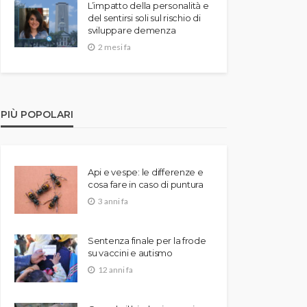
L’impatto della personalità e
del sentirsi soli sul rischio di
sviluppare demenza
2 mesi fa
PIÙ POPOLARI
Api e vespe: le differenze e
cosa fare in caso di puntura
3 anni fa
Sentenza finale per la frode
su vaccini e autismo
12 anni fa