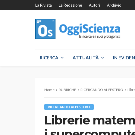
La Rivista
La Redazione
Autori
Archivio
RICERCA
ATTUALITÀ
IN EVIDE
Home
RUBRICHE
RICERCANDO ALL'ESTERO
Libr
RICERCANDO ALL'ESTERO
Librerie matem
i supercomputer