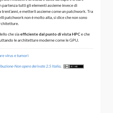
n partenza tutti gli elementi assieme invece di
da trent’anni, e metterli assieme come un patchwork. Tra
delli patchwork non è molto alta, si dice che non sono
rchitetture.
ello che sia
efficiente dal punto di vista HPC
e che
fruttando le architetture moderne come le GPU.
re virus e tumori
uzione-Non opere derivate 2.5 Italia
.