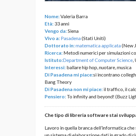
Nome:
Valeria Barra
Età:
33 anni
Vengo da:
Siena
Vivo a:
Pasadena
(Stati Uniti)
Dottorato in:
matematica applicata
(New Je
Ricerca:
Metodi numerici per simulazioni co
Istituto:
Department of Computer Science
,
Interessi:
ballare hip hop, nuotare, musica
Di Pasadena mi piace:
si incontrano colleg
Bang Theory
Di Pasadena non mi piace:
il traffico, il c
Pensiero:
To infinity and beyond! (Buzz Lig
Che tipo di libreria software stai svilup
Lavoro in quella branca dell’informatica che
un sistema di elaborazione dati in grado di 