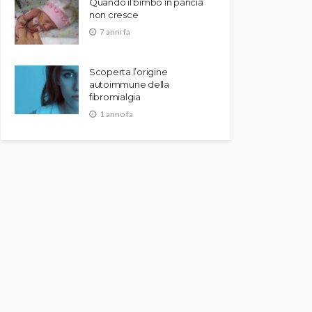
Quando il bimbo in pancia
non cresce
7 anni fa
Scoperta l’origine
autoimmune della
fibromialgia
1 anno fa