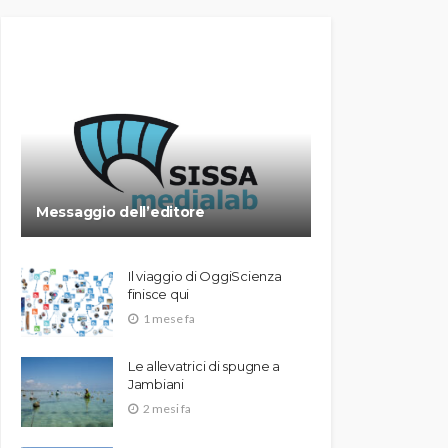
Messaggio dell’editore
Il viaggio di OggiScienza
finisce qui
1 mese fa
Le allevatrici di spugne a
Jambiani
2 mesi fa