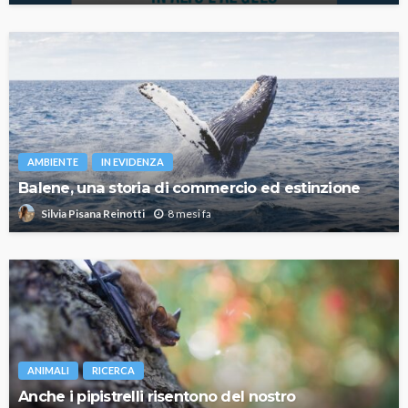
AMBIENTE
IN EVIDENZA
Balene, una storia di commercio ed estinzione
8 mesi fa
Silvia Pisana Reinotti
ANIMALI
RICERCA
Anche i pipistrelli risentono del nostro