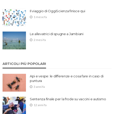
Il viaggio di OggiScienza finisce qui
1 mese fa
Le allevatrici di spugne a Jambiani
2 mesi fa
ARTICOLI PIÙ POPOLARI
Api e vespe: le differenze e cosa fare in caso di
puntura
3 anni fa
Sentenza finale per la frode su vaccini e autismo
12 anni fa