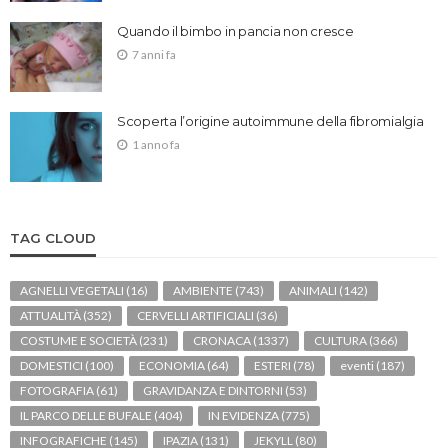
Quando il bimbo in pancia non cresce
7 anni fa
Scoperta l’origine autoimmune della fibromialgia
1 anno fa
TAG CLOUD
AGNELLI VEGETALI
(16)
AMBIENTE
(743)
ANIMALI
(142)
ATTUALITÀ
(352)
CERVELLI ARTIFICIALI
(36)
COSTUME E SOCIETÀ
(231)
CRONACA
(1337)
CULTURA
(366)
DOMESTICI
(100)
ECONOMIA
(64)
ESTERI
(78)
eventi
(187)
FOTOGRAFIA
(61)
GRAVIDANZA E DINTORNI
(53)
IL PARCO DELLE BUFALE
(404)
IN EVIDENZA
(775)
INFOGRAFICHE
(145)
IPAZIA
(131)
JEKYLL
(80)