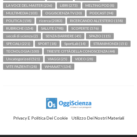
LA VOCE DEL MASTER
(236)
LIBRI
(273)
MELTING POD
(8)
MULTIMEDIA
(103)
OGGISCIENZA TV
(30)
PODCAST
(94)
POLITICA
(158)
ricerca
(2083)
RICERCANDO ALL'ESTERO
(158)
RUBRICHE
(154)
SALUTE
(798)
SCOPERTE
(576)
secoli di scienza
(2)
SENZA BARRIERE
(45)
SPAZIO
(115)
SPECIALI
(221)
SPORT
(18)
SportLab
(14)
STRANIMONDI
(151)
TECNOLOGIA
(100)
TRIESTE CITTÀ DELLA CONOSCENZA
(44)
Uncategorized
(521)
VIAGGI
(25)
VIDEO
(28)
VITE PAZIENTI
(28)
WHAAAT?
(134)
Privacy E Politica Dei Cookie
Utilizzo Dei Nostri Materiali