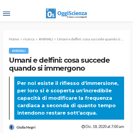
Home
ricerca
ANIMALI
Umani e delfini: cosa succede quando si immergono
ANIMALI
Umani e delfini: cosa succede
quando si immergono
Per noi esiste il riflesso d’immersione,
per loro si è scoperta un’incredibile
capacità di modificare la frequenza
cardiaca a seconda di quanto tempo
intendono restare sott’acqua.
Dic. 18, 2020 at 7:00 am
Giulia Negri