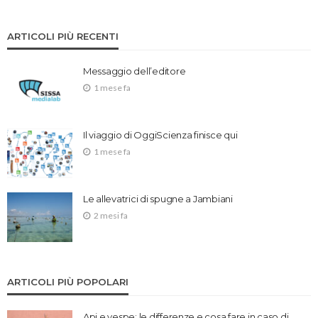
ARTICOLI PIÙ RECENTI
Messaggio dell’editore
1 mese fa
Il viaggio di OggiScienza finisce qui
1 mese fa
Le allevatrici di spugne a Jambiani
2 mesi fa
ARTICOLI PIÙ POPOLARI
Api e vespe: le differenze e cosa fare in caso di