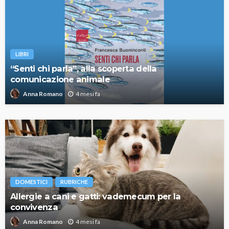
LIBRI
“Senti chi parla”, alla scoperta della
comunicazione animale
4 mesi fa
Anna Romano
DOMESTICI
RUBRICHE
Allergie a cani e gatti: vademecum per la
convivenza
4 mesi fa
Anna Romano