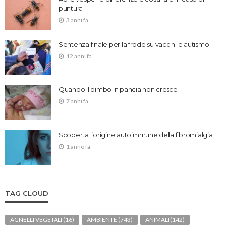
puntura
3 anni fa
Sentenza finale per la frode su vaccini e autismo
12 anni fa
Quando il bimbo in pancia non cresce
7 anni fa
Scoperta l’origine autoimmune della fibromialgia
1 anno fa
TAG CLOUD
AGNELLI VEGETALI
(16)
AMBIENTE
(743)
ANIMALI
(142)