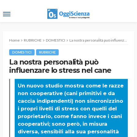
Home
RUBRICHE
DOMESTICI
La nostra personalità può influenzare lo stress nel cane
DOMESTICI
RUBRICHE
La nostra personalità può
influenzare lo stress nel cane
Un nuovo studio mostra come le razze
non cooperative (cani primitivi e da
caccia indipendenti) non sincronizzino
i propri livelli di stress con quelli del
proprietario, come fanno invece i cani
cooperativi; sono però, in misura
diversa, sensibili alla sua personalità