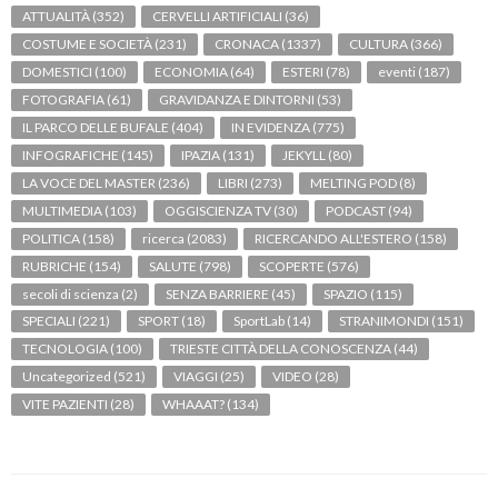
ATTUALITÀ
(352)
CERVELLI ARTIFICIALI
(36)
COSTUME E SOCIETÀ
(231)
CRONACA
(1337)
CULTURA
(366)
DOMESTICI
(100)
ECONOMIA
(64)
ESTERI
(78)
eventi
(187)
FOTOGRAFIA
(61)
GRAVIDANZA E DINTORNI
(53)
IL PARCO DELLE BUFALE
(404)
IN EVIDENZA
(775)
INFOGRAFICHE
(145)
IPAZIA
(131)
JEKYLL
(80)
LA VOCE DEL MASTER
(236)
LIBRI
(273)
MELTING POD
(8)
MULTIMEDIA
(103)
OGGISCIENZA TV
(30)
PODCAST
(94)
POLITICA
(158)
ricerca
(2083)
RICERCANDO ALL'ESTERO
(158)
RUBRICHE
(154)
SALUTE
(798)
SCOPERTE
(576)
secoli di scienza
(2)
SENZA BARRIERE
(45)
SPAZIO
(115)
SPECIALI
(221)
SPORT
(18)
SportLab
(14)
STRANIMONDI
(151)
TECNOLOGIA
(100)
TRIESTE CITTÀ DELLA CONOSCENZA
(44)
Uncategorized
(521)
VIAGGI
(25)
VIDEO
(28)
VITE PAZIENTI
(28)
WHAAAT?
(134)