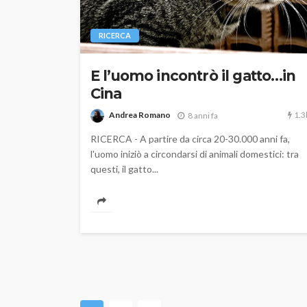
RICERCA
E l’uomo incontrò il gatto…in
Cina
1.3
Andrea Romano
8 anni fa
RICERCA - A partire da circa 20-30.000 anni fa,
l'uomo iniziò a circondarsi di animali domestici: tra
questi, il gatto...