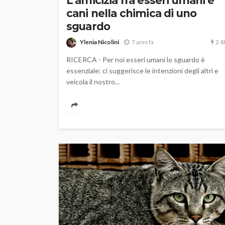
L’amicizia fra esseri umani e
cani nella chimica di uno
sguardo
2.8
Ylenia Nicolini
7 anni fa
RICERCA - Per noi esseri umani lo sguardo è
essenziale: ci suggerisce le intenzioni degli altri e
veicola il nostro...