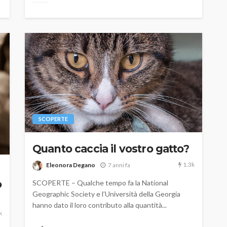
SCOPERTE
Quanto caccia il vostro gatto?
1.3k
Eleonora Degano
7 anni fa
o
SCOPERTE – Qualche tempo fa la National
Geographic Society e l’Università della Georgia
hanno dato il loro contributo alla quantità...
k