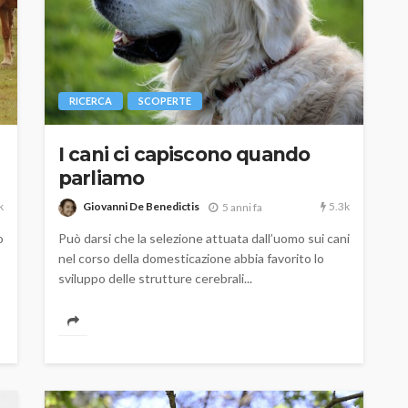
RICERCA
SCOPERTE
I cani ci capiscono quando
parliamo
k
5.3k
Giovanni De Benedictis
5 anni fa
o
Può darsi che la selezione attuata dall’uomo sui cani
nel corso della domesticazione abbia favorito lo
sviluppo delle strutture cerebrali...