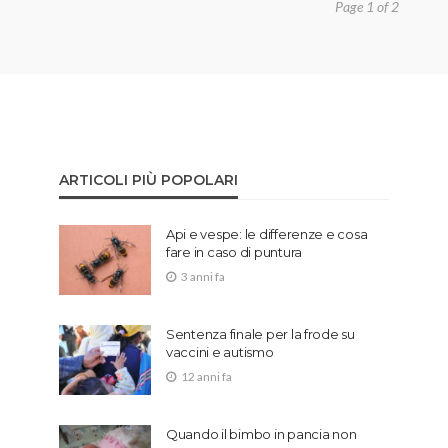
Page 1 of 2
ARTICOLI PIÙ POPOLARI
Api e vespe: le differenze e cosa
fare in caso di puntura
3 anni fa
Sentenza finale per la frode su
vaccini e autismo
12 anni fa
Quando il bimbo in pancia non