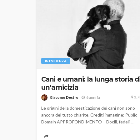
IN EVIDENZA
Cani e umani: la lunga storia d
un’amicizia
3.7
Giacomo Destro
6 anni fa
Le origini della domesticazione dei cani non sono
ancora del tutto chiarite. Crediti immagine: Public
Domain APPROFONDIMENTO – Docili, fedeli,...