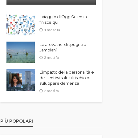
Il viaggio di OggiScienza
finisce qui
1 mese fa
Le allevatrici di spugne a
Jambiani
2 mesi fa
L’impatto della personalità e
del sentirsi soli sul rischio di
sviluppare demenza
2 mesi fa
PIÙ POPOLARI