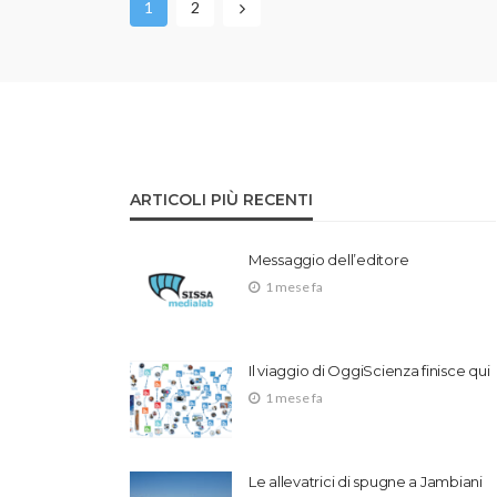
1
2
ARTICOLI PIÙ RECENTI
Messaggio dell’editore
1 mese fa
Il viaggio di OggiScienza finisce qui
1 mese fa
Le allevatrici di spugne a Jambiani