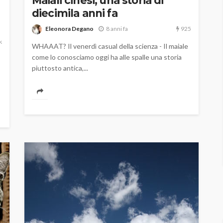
Maiali cinesi, una storia di
diecimila anni fa
925
Eleonora Degano
8 anni fa
k
WHAAAT? Il venerdì casual della scienza - Il maiale
come lo conosciamo oggi ha alle spalle una storia
piuttosto antica,...