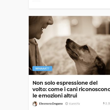
WHAAAT?
Non solo espressione del
volto: come i cani riconoscon
le emozioni altrui
2.1
Eleonora Degano
6 anni fa