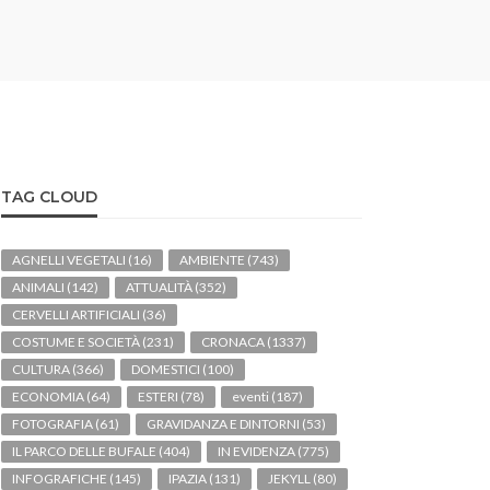
TAG CLOUD
AGNELLI VEGETALI
(16)
AMBIENTE
(743)
ANIMALI
(142)
ATTUALITÀ
(352)
CERVELLI ARTIFICIALI
(36)
COSTUME E SOCIETÀ
(231)
CRONACA
(1337)
CULTURA
(366)
DOMESTICI
(100)
ECONOMIA
(64)
ESTERI
(78)
eventi
(187)
FOTOGRAFIA
(61)
GRAVIDANZA E DINTORNI
(53)
IL PARCO DELLE BUFALE
(404)
IN EVIDENZA
(775)
INFOGRAFICHE
(145)
IPAZIA
(131)
JEKYLL
(80)