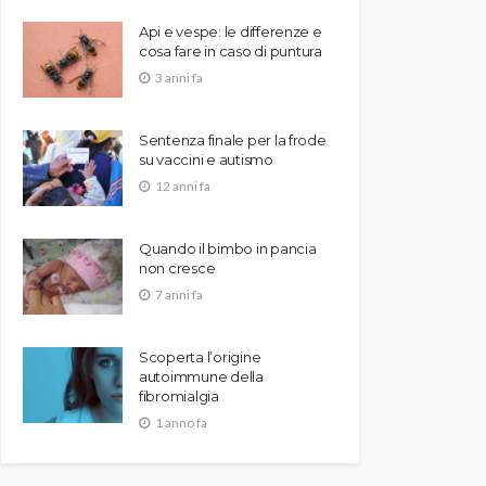
Api e vespe: le differenze e
cosa fare in caso di puntura
3 anni fa
Sentenza finale per la frode
su vaccini e autismo
12 anni fa
Quando il bimbo in pancia
non cresce
7 anni fa
Scoperta l’origine
autoimmune della
fibromialgia
1 anno fa