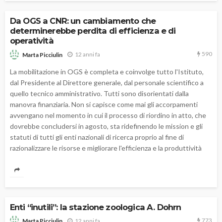
Da OGS a CNR: un cambiamento che
determinerebbe perdita di efficienza e di
operatività
590
12 anni fa
Marta Picciulin
La mobilitazione in OGS è completa e coinvolge tutto l'Istituto,
dal Presidente al Direttore generale, dal personale scientifico a
quello tecnico amministrativo. Tutti sono disorientati dalla
manovra finanziaria. Non si capisce come mai gli accorpamenti
avvengano nel momento in cui il processo di riordino in atto, che
dovrebbe concludersi in agosto, sta ridefinendo le mission e gli
statuti di tutti gli enti nazionali di ricerca proprio al fine di
razionalizzare le risorse e migliorare l'efficienza e la produttività
Enti “inutili”: la stazione zoologica A. Dohrn
773
12 anni fa
Marta Picciulin