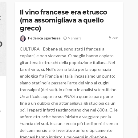
Il vino francese era etrusco
(ma assomigliava a quello
greco)
768
Federica Sgorbissa
9 anni fa
CULTURA - Ebbene sì, sono stati i francesi a
copiarci, e non viceversa. O meglio hanno copiato
gli antenati etruschi della popolazione italiana. Nel
fare il vino, sì. Nell'eterna lotta per la supremazia
enologica fra Francia e Italia, incassiamo un punto:
siamo stati noi a passare l'arte del vino ai cugini
transalpini (del sud). lo dicono le analisi scientifiche.
Un articolo apparso su PNAS a quanto pare pone
fine a un dubbio che attanagliava gli studiosi da un
po'. I reperti infatti testimoniano che nel 600 a. C. le
2
anfore etrusche hanno iniziato a viaggiare per la
Francia del sud. irca un secolo più tardi però il senso
del commercio si è invertitoe anfore tipicamente
francesi hanno iniziato a muoversi in direzione