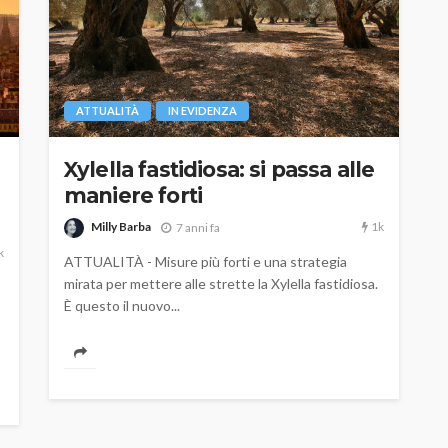
ATTUALITÀ
IN EVIDENZA
Xylella fastidiosa: si passa alle
maniere forti
1k
Milly Barba
7 anni fa
k
ATTUALITÀ - Misure più forti e una strategia
mirata per mettere alle strette la Xylella fastidiosa.
È questo il nuovo...