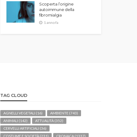
Scoperta l’origine
autoimmune della
fibromialgia
1 anno fa
TAG CLOUD
AGNELLI VEGETALI
(16)
AMBIENTE
(743)
ANIMALI
(142)
ATTUALITÀ
(352)
CERVELLI ARTIFICIALI
(36)
COSTUME E SOCIETÀ
(231)
CRONACA
(1337)