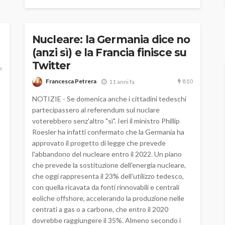
Nucleare: la Germania dice no
(anzi sì) e la Francia finisce su
Twitter
k
810
Francesca Petrera
11 anni fa
NOTIZIE - Se domenica anche i cittadini tedeschi
partecipassero al referendum sul nuclare
voterebbero senz'altro "sì". Ieri il ministro Phillip
Roesler ha infatti confermato che la Germania ha
approvato il progetto di legge che prevede
l'abbandono del nucleare entro il 2022. Un piano
che prevede la sostituzione dell'energia nucleare,
che oggi rappresenta il 23% dell'utilizzo tedesco,
con quella ricavata da fonti rinnovabili e centrali
eoliche offshore, accelerando la produzione nelle
centrati a gas o a carbone, che entro il 2020
dovrebbe raggiungere il 35%. Almeno secondo i