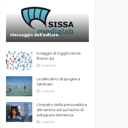
Messaggio dell’editore
Il viaggio di OggiScienza
finisce qui
1 mese fa
Le allevatrici di spugne a
Jambiani
2 mesi fa
L’impatto della personalità e
del sentirsi soli sul rischio di
sviluppare demenza
2 mesi fa