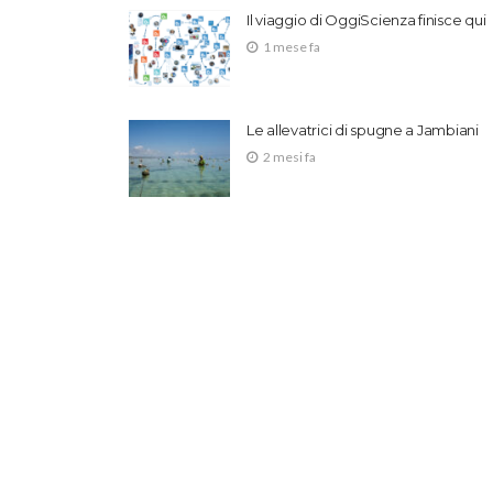
Il viaggio di OggiScienza finisce qui
1 mese fa
Le allevatrici di spugne a Jambiani
2 mesi fa