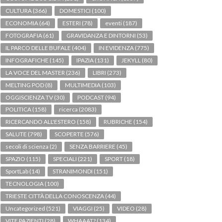
CULTURA
(366)
DOMESTICI
(100)
ECONOMIA
(64)
ESTERI
(78)
eventi
(187)
FOTOGRAFIA
(61)
GRAVIDANZA E DINTORNI
(53)
IL PARCO DELLE BUFALE
(404)
IN EVIDENZA
(775)
INFOGRAFICHE
(145)
IPAZIA
(131)
JEKYLL
(80)
LA VOCE DEL MASTER
(236)
LIBRI
(273)
MELTING POD
(8)
MULTIMEDIA
(103)
OGGISCIENZA TV
(30)
PODCAST
(94)
POLITICA
(158)
ricerca
(2083)
RICERCANDO ALL'ESTERO
(158)
RUBRICHE
(154)
SALUTE
(798)
SCOPERTE
(576)
secoli di scienza
(2)
SENZA BARRIERE
(45)
SPAZIO
(115)
SPECIALI
(221)
SPORT
(18)
SportLab
(14)
STRANIMONDI
(151)
TECNOLOGIA
(100)
TRIESTE CITTÀ DELLA CONOSCENZA
(44)
Uncategorized
(521)
VIAGGI
(25)
VIDEO
(28)
VITE PAZIENTI
(28)
WHAAAT?
(134)