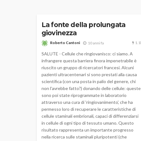
La fonte della prolungata
giovinezza
1.1
Roberto Cantoni
10 anni fa
SALUTE - Cellule che ringiovanisco: ci siamo. A
infrangere questa barriera finora impenetrabile è
riuscito un gruppo di ricercatori francesi. Alcuni
pazienti ultracentenari si sono prestati alla causa
scientifica (con una posta in palio del genere, chi
non l'avrebbe fatto?) donando delle cellule: queste
sono poi state riprogrammate in laboratorio
attraverso una cura di 'ringiovanimento', che ha
permesso loro di recuperare le caratteristiche di
cellule staminali embrionali, capaci di differenziarsi
in cellule di ogni tipo di tessuto umano. Questo
risultato rappresenta un importante progresso
nella ricerca sulle staminali pluripotenti (che