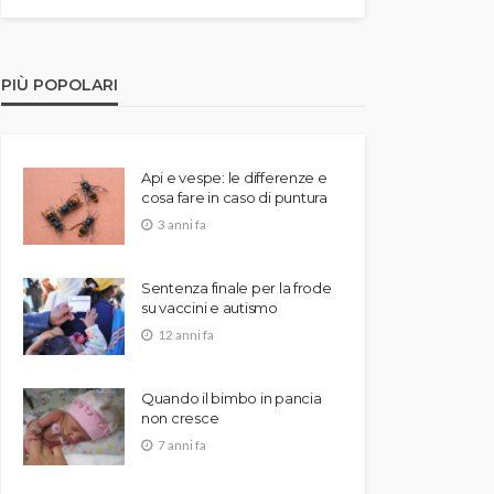
PIÙ POPOLARI
Api e vespe: le differenze e
cosa fare in caso di puntura
3 anni fa
Sentenza finale per la frode
su vaccini e autismo
12 anni fa
Quando il bimbo in pancia
non cresce
7 anni fa