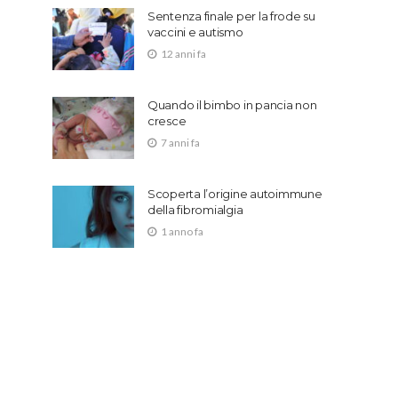
Sentenza finale per la frode su
vaccini e autismo
12 anni fa
Quando il bimbo in pancia non
cresce
7 anni fa
Scoperta l’origine autoimmune
della fibromialgia
1 anno fa