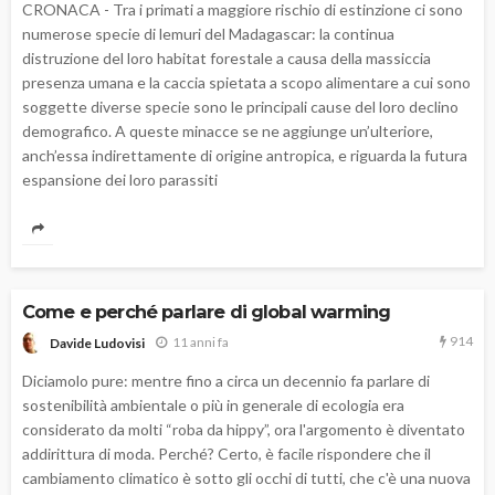
CRONACA - Tra i primati a maggiore rischio di estinzione ci sono
numerose specie di lemuri del Madagascar: la continua
distruzione del loro habitat forestale a causa della massiccia
presenza umana e la caccia spietata a scopo alimentare a cui sono
soggette diverse specie sono le principali cause del loro declino
demografico. A queste minacce se ne aggiunge un’ulteriore,
anch’essa indirettamente di origine antropica, e riguarda la futura
espansione dei loro parassiti
Come e perché parlare di global warming
914
11 anni fa
Davide Ludovisi
Diciamolo pure: mentre fino a circa un decennio fa parlare di
sostenibilità ambientale o più in generale di ecologia era
considerato da molti “roba da hippy”, ora l'argomento è diventato
addirittura di moda. Perché? Certo, è facile rispondere che il
cambiamento climatico è sotto gli occhi di tutti, che c'è una nuova