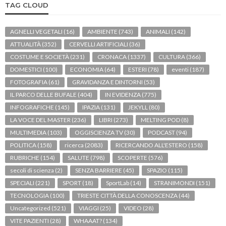
TAG CLOUD
AGNELLI VEGETALI
(16)
AMBIENTE
(743)
ANIMALI
(142)
ATTUALITÀ
(352)
CERVELLI ARTIFICIALI
(36)
COSTUME E SOCIETÀ
(231)
CRONACA
(1337)
CULTURA
(366)
DOMESTICI
(100)
ECONOMIA
(64)
ESTERI
(78)
eventi
(187)
FOTOGRAFIA
(61)
GRAVIDANZA E DINTORNI
(53)
IL PARCO DELLE BUFALE
(404)
IN EVIDENZA
(775)
INFOGRAFICHE
(145)
IPAZIA
(131)
JEKYLL
(80)
LA VOCE DEL MASTER
(236)
LIBRI
(273)
MELTING POD
(8)
MULTIMEDIA
(103)
OGGISCIENZA TV
(30)
PODCAST
(94)
POLITICA
(158)
ricerca
(2083)
RICERCANDO ALL'ESTERO
(158)
RUBRICHE
(154)
SALUTE
(798)
SCOPERTE
(576)
secoli di scienza
(2)
SENZA BARRIERE
(45)
SPAZIO
(115)
SPECIALI
(221)
SPORT
(18)
SportLab
(14)
STRANIMONDI
(151)
TECNOLOGIA
(100)
TRIESTE CITTÀ DELLA CONOSCENZA
(44)
Uncategorized
(521)
VIAGGI
(25)
VIDEO
(28)
VITE PAZIENTI
(28)
WHAAAT?
(134)