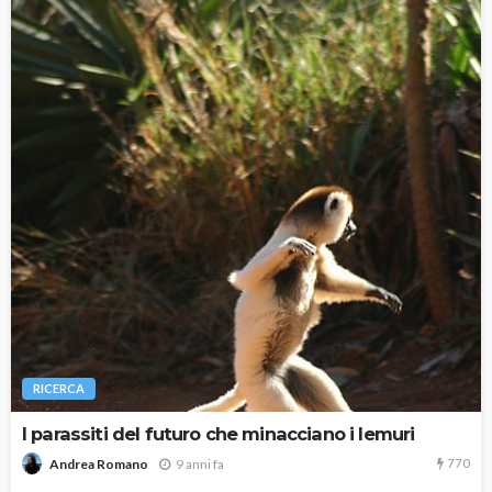
RICERCA
I parassiti del futuro che minacciano i lemuri
770
9 anni fa
Andrea Romano