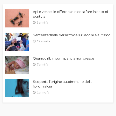
Api e vespe: le differenze e cosa fare in caso di
puntura
3 anni fa
Sentenza finale per la frode su vaccini e autismo
12 anni fa
Quando il bimbo in pancia non cresce
7 anni fa
Scoperta l’origine autoimmune della
fibromialgia
1 anno fa