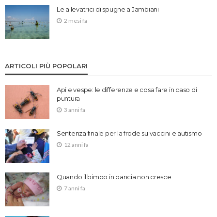
Le allevatrici di spugne a Jambiani
2 mesi fa
ARTICOLI PIÙ POPOLARI
Api e vespe: le differenze e cosa fare in caso di
puntura
3 anni fa
Sentenza finale per la frode su vaccini e autismo
12 anni fa
Quando il bimbo in pancia non cresce
7 anni fa