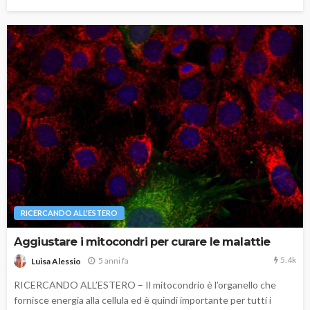
RICERCANDO ALL'ESTERO
Aggiustare i mitocondri per curare le malattie
5.4k
5 anni fa
Luisa Alessio
RICERCANDO ALL’ESTERO – Il mitocondrio è l’organello che
fornisce energia alla cellula ed è quindi importante per tutti i