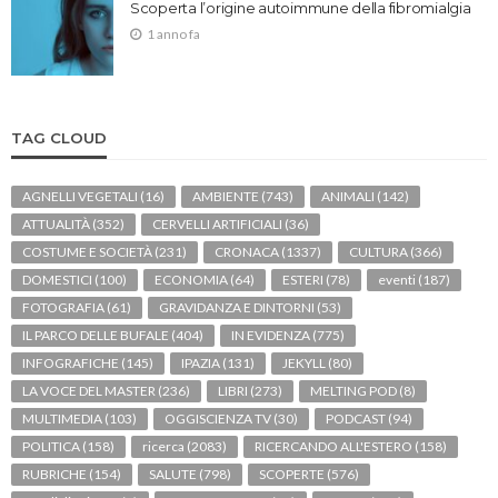
Scoperta l’origine autoimmune della fibromialgia
1 anno fa
TAG CLOUD
AGNELLI VEGETALI
(16)
AMBIENTE
(743)
ANIMALI
(142)
ATTUALITÀ
(352)
CERVELLI ARTIFICIALI
(36)
COSTUME E SOCIETÀ
(231)
CRONACA
(1337)
CULTURA
(366)
DOMESTICI
(100)
ECONOMIA
(64)
ESTERI
(78)
eventi
(187)
FOTOGRAFIA
(61)
GRAVIDANZA E DINTORNI
(53)
IL PARCO DELLE BUFALE
(404)
IN EVIDENZA
(775)
INFOGRAFICHE
(145)
IPAZIA
(131)
JEKYLL
(80)
LA VOCE DEL MASTER
(236)
LIBRI
(273)
MELTING POD
(8)
MULTIMEDIA
(103)
OGGISCIENZA TV
(30)
PODCAST
(94)
POLITICA
(158)
ricerca
(2083)
RICERCANDO ALL'ESTERO
(158)
RUBRICHE
(154)
SALUTE
(798)
SCOPERTE
(576)