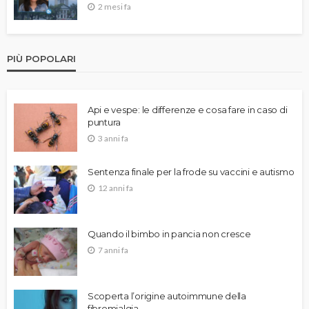
2 mesi fa
PIÙ POPOLARI
Api e vespe: le differenze e cosa fare in caso di
puntura
3 anni fa
Sentenza finale per la frode su vaccini e autismo
12 anni fa
Quando il bimbo in pancia non cresce
7 anni fa
Scoperta l’origine autoimmune della
fibromialgia