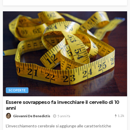
SCOPERTE
Essere sovrappeso fa invecchiare il cervello di 10
anni
1.2k
5 anni fa
Giovanni De Benedictis
L'invecchiamento cerebrale si aggiunge alle caratteristiche