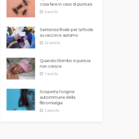
cosa fare in caso di puntura
3 anni fa
Sentenza finale per la frode
su vaccini e autismo
12 anni fa
Quando il bimbo in pancia
non cresce
7 anni fa
Scoperta l’origine
autoimmune della
fibromialgia
1 anno fa