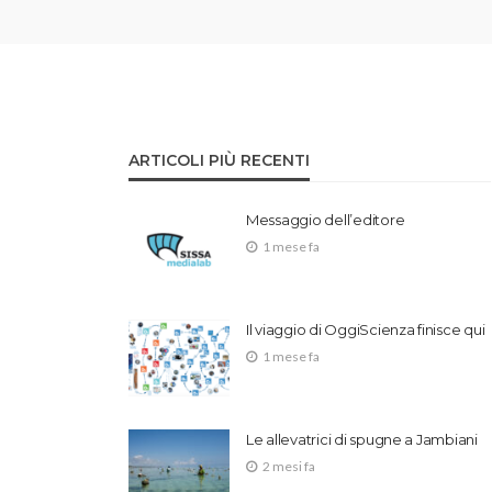
ARTICOLI PIÙ RECENTI
Messaggio dell’editore
1 mese fa
Il viaggio di OggiScienza finisce qui
1 mese fa
Le allevatrici di spugne a Jambiani
2 mesi fa