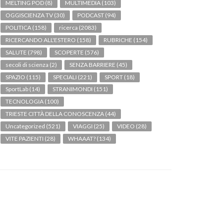
MELTING POD
(8)
MULTIMEDIA
(103)
OGGISCIENZA TV
(30)
PODCAST
(94)
POLITICA
(158)
ricerca
(2083)
RICERCANDO ALL'ESTERO
(158)
RUBRICHE
(154)
SALUTE
(798)
SCOPERTE
(576)
secoli di scienza
(2)
SENZA BARRIERE
(45)
SPAZIO
(115)
SPECIALI
(221)
SPORT
(18)
SportLab
(14)
STRANIMONDI
(151)
TECNOLOGIA
(100)
TRIESTE CITTÀ DELLA CONOSCENZA
(44)
Uncategorized
(521)
VIAGGI
(25)
VIDEO
(28)
VITE PAZIENTI
(28)
WHAAAT?
(134)