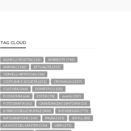
TAG CLOUD
AGNELLI VEGETALI
(16)
AMBIENTE
(743)
ANIMALI
(142)
ATTUALITÀ
(352)
CERVELLI ARTIFICIALI
(36)
COSTUME E SOCIETÀ
(231)
CRONACA
(1337)
CULTURA
(366)
DOMESTICI
(100)
ECONOMIA
(64)
ESTERI
(78)
eventi
(187)
FOTOGRAFIA
(61)
GRAVIDANZA E DINTORNI
(53)
IL PARCO DELLE BUFALE
(404)
IN EVIDENZA
(775)
INFOGRAFICHE
(145)
IPAZIA
(131)
JEKYLL
(80)
LA VOCE DEL MASTER
(236)
LIBRI
(273)