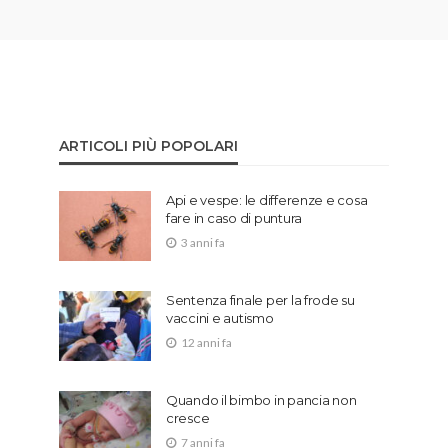
ARTICOLI PIÙ POPOLARI
Api e vespe: le differenze e cosa
fare in caso di puntura
3 anni fa
Sentenza finale per la frode su
vaccini e autismo
12 anni fa
Quando il bimbo in pancia non
cresce
7 anni fa