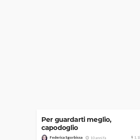
Per guardarti meglio,
capodoglio
1.1
Federica Sgorbissa
10 anni fa