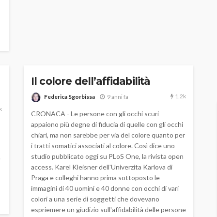
Il colore dell’affidabilità
1.2k
Federica Sgorbissa
9 anni fa
k
CRONACA - Le persone con gli occhi scuri
appaiono più degne di fiducia di quelle con gli occhi
chiari, ma non sarebbe per via del colore quanto per
i tratti somatici associati al colore. Così dice uno
studio pubblicato oggi su PLoS One, la rivista open
e
access. Karel Kleisner dell'Univerzita Karlova di
Praga e colleghi hanno prima sottoposto le
immagini di 40 uomini e 40 donne con occhi di vari
colori a una serie di soggetti che dovevano
espriemere un giudizio sull'affidabilità delle persone