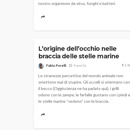
nostro organismo da virus, funghi e batteri.
L’origine dell’occhio nelle
braccia delle stelle marine
3.8
Fabio Perelli
9 anni fa
Le stranezze percettive del mondo animale non
smettono mai di stupire. Gli uccelli si orientano con
il becco (Oggiscienza ne ha parlato qui), i grilli
odono con le zampe, le farfalle gustano con i piedi 
le stelle marine “vedono” con le braccia.