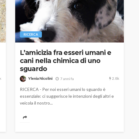
RICERCA
L’amicizia fra esseri umani e
cani nella chimica di uno
sguardo
k
2.8k
Ylenia Nicolini
7 anni fa
RICERCA - Per noi esseri umani lo sguardo è
essenziale: ci suggerisce le intenzioni degli altri e
veicola il nostro...