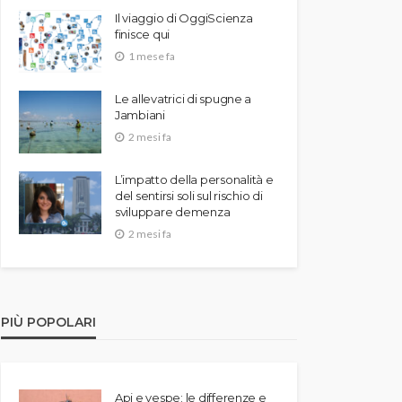
Il viaggio di OggiScienza
finisce qui
1 mese fa
Le allevatrici di spugne a
Jambiani
2 mesi fa
L’impatto della personalità e
del sentirsi soli sul rischio di
sviluppare demenza
2 mesi fa
PIÙ POPOLARI
Api e vespe: le differenze e