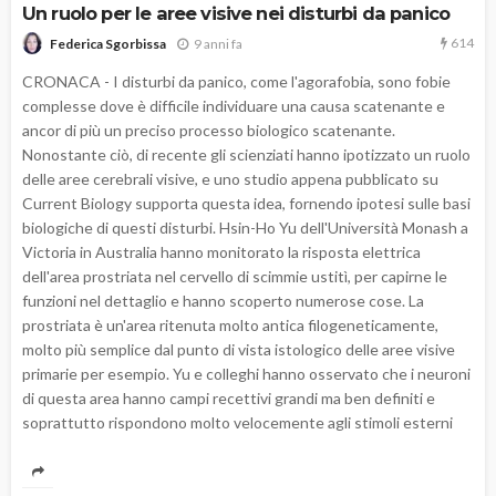
Un ruolo per le aree visive nei disturbi da panico
614
9 anni fa
Federica Sgorbissa
CRONACA - I disturbi da panico, come l'agorafobia, sono fobie
complesse dove è difficile individuare una causa scatenante e
ancor di più un preciso processo biologico scatenante.
Nonostante ciò, di recente gli scienziati hanno ipotizzato un ruolo
delle aree cerebrali visive, e uno studio appena pubblicato su
Current Biology supporta questa idea, fornendo ipotesi sulle basi
biologiche di questi disturbi. Hsin-Ho Yu dell'Università Monash a
Victoria in Australia hanno monitorato la risposta elettrica
dell'area prostriata nel cervello di scimmie ustitì, per capirne le
funzioni nel dettaglio e hanno scoperto numerose cose. La
prostriata è un'area ritenuta molto antica filogeneticamente,
molto più semplice dal punto di vista istologico delle aree visive
primarie per esempio. Yu e colleghi hanno osservato che i neuroni
di questa area hanno campi recettivi grandi ma ben definiti e
soprattutto rispondono molto velocemente agli stimoli esterni