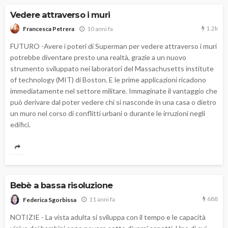
Vedere attraverso i muri
1.2k
10 anni fa
Francesca Petrera
FUTURO -Avere i poteri di Superman per vedere attraverso i muri
potrebbe diventare presto una realtà, grazie a un nuovo
strumento sviluppato nei laboratori del Massachusetts institute
of technology (MIT) di Boston. E le prime applicazioni ricadono
immediatamente nel settore militare. Immaginate il vantaggio che
può derivare dal poter vedere chi si nasconde in una casa o dietro
un muro nel corso di conflitti urbani o durante le irruzioni negli
edifici.
Bebè a bassa risoluzione
688
11 anni fa
Federica Sgorbissa
NOTIZIE - La vista adulta si sviluppa con il tempo e le capacità