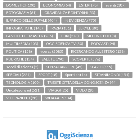
DOMESTICI
(100)
ECONOMIA
(64)
ESTERI
(78)
eventi
(187)
FOTOGRAFIA
(61)
GRAVIDANZA E DINTORNI
(53)
IL PARCO DELLE BUFALE
(404)
IN EVIDENZA
(775)
INFOGRAFICHE
(145)
IPAZIA
(131)
JEKYLL
(80)
LA VOCE DEL MASTER
(236)
LIBRI
(273)
MELTING POD
(8)
MULTIMEDIA
(103)
OGGISCIENZA TV
(30)
PODCAST
(94)
POLITICA
(158)
ricerca
(2083)
RICERCANDO ALL'ESTERO
(158)
RUBRICHE
(154)
SALUTE
(798)
SCOPERTE
(576)
secoli di scienza
(2)
SENZA BARRIERE
(45)
SPAZIO
(115)
SPECIALI
(221)
SPORT
(18)
SportLab
(14)
STRANIMONDI
(151)
TECNOLOGIA
(100)
TRIESTE CITTÀ DELLA CONOSCENZA
(44)
Uncategorized
(521)
VIAGGI
(25)
VIDEO
(28)
VITE PAZIENTI
(28)
WHAAAT?
(134)