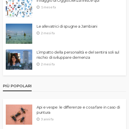
Il viaggio di OggiScienza finisce qui
1 mese fa
Le allevatrici di spugne a Jambiani
2 mesi fa
L’impatto della personalità e del sentirsi soli sul
rischio di sviluppare demenza
2 mesi fa
PIÙ POPOLARI
Api e vespe: le differenze e cosa fare in caso di
puntura
3 anni fa