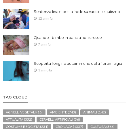
Sentenza finale per la frode su vaccini e autismo
12 anni fa
Quando il bimbo in pancia non cresce
7 anni fa
Scoperta l’origine autoimmune della fibromialgia
1 anno fa
TAG CLOUD
AGNELLI VEGETALI
(16)
AMBIENTE
(743)
ANIMALI
(142)
ATTUALITÀ
(352)
CERVELLI ARTIFICIALI
(36)
COSTUME E SOCIETÀ
(231)
CRONACA
(1337)
CULTURA
(366)