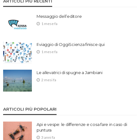
ARTICOLI PIÙ RECENTI
Messaggio dell’editore
1 mese fa
Il viaggio di OggiScienza finisce qui
1 mese fa
Le allevatrici di spugne a Jambiani
2 mesi fa
ARTICOLI PIÙ POPOLARI
Api e vespe: le differenze e cosa fare in caso di
puntura
3 anni fa