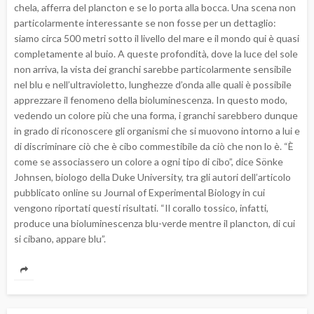
chela, afferra del plancton e se lo porta alla bocca. Una scena non
particolarmente interessante se non fosse per un dettaglio:
siamo circa 500 metri sotto il livello del mare e il mondo qui è quasi
completamente al buio. A queste profondità, dove la luce del sole
non arriva, la vista dei granchi sarebbe particolarmente sensibile
nel blu e nell’ultravioletto, lunghezze d’onda alle quali è possibile
apprezzare il fenomeno della bioluminescenza. In questo modo,
vedendo un colore più che una forma, i granchi sarebbero dunque
in grado di riconoscere gli organismi che si muovono intorno a lui e
di discriminare ciò che è cibo commestibile da ciò che non lo è. “È
come se associassero un colore a ogni tipo di cibo”, dice Sönke
Johnsen, biologo della Duke University, tra gli autori dell’articolo
pubblicato online su Journal of Experimental Biology in cui
vengono riportati questi risultati. “Il corallo tossico, infatti,
produce una bioluminescenza blu-verde mentre il plancton, di cui
si cibano, appare blu”.