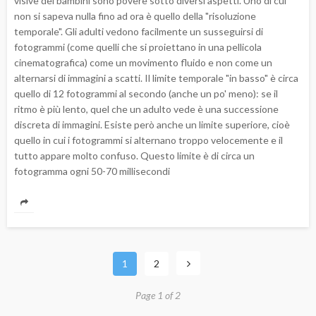
visive dei bambini sono povere sotto diversi aspetti. Uno di cui
non si sapeva nulla fino ad ora è quello della "risoluzione
temporale". Gli adulti vedono facilmente un susseguirsi di
fotogrammi (come quelli che si proiettano in una pellicola
cinematografica) come un movimento fluido e non come un
alternarsi di immagini a scatti. Il limite temporale "in basso" è circa
quello di 12 fotogrammi al secondo (anche un po' meno): se il
ritmo è più lento, quel che un adulto vede è una successione
discreta di immagini. Esiste però anche un limite superiore, cioè
quello in cui i fotogrammi si alternano troppo velocemente e il
tutto appare molto confuso. Questo limite è di circa un
fotogramma ogni 50-70 millisecondi
1
2
Page 1 of 2