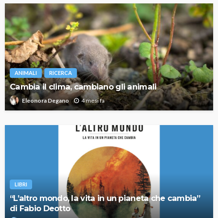
ANIMALI
RICERCA
Cambia il clima, cambiano gli animali
4 mesi fa
Eleonora Degano
LIBRI
“L’altro mondo, la vita in un pianeta che cambia”
di Fabio Deotto