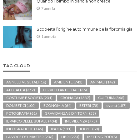
Quando il bimbo in pancia non cresce
7 anni fa
Scoperta l’origine autoimmune della fibromialgia
1 anno fa
TAG CLOUD
AGNELLI VEGETALI
(16)
AMBIENTE
(743)
ANIMALI
(142)
ATTUALITÀ
(352)
CERVELLI ARTIFICIALI
(36)
COSTUME E SOCIETÀ
(231)
CRONACA
(1337)
CULTURA
(366)
DOMESTICI
(100)
ECONOMIA
(64)
ESTERI
(78)
eventi
(187)
FOTOGRAFIA
(61)
GRAVIDANZA E DINTORNI
(53)
IL PARCO DELLE BUFALE
(404)
IN EVIDENZA
(775)
INFOGRAFICHE
(145)
IPAZIA
(131)
JEKYLL
(80)
LA VOCE DEL MASTER
(236)
LIBRI
(273)
MELTING POD
(8)