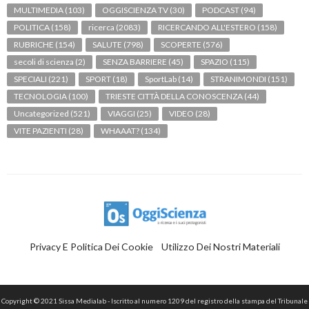
MULTIMEDIA
(103)
OGGISCIENZA TV
(30)
PODCAST
(94)
POLITICA
(158)
ricerca
(2083)
RICERCANDO ALL'ESTERO
(158)
RUBRICHE
(154)
SALUTE
(798)
SCOPERTE
(576)
secoli di scienza
(2)
SENZA BARRIERE
(45)
SPAZIO
(115)
SPECIALI
(221)
SPORT
(18)
SportLab
(14)
STRANIMONDI
(151)
TECNOLOGIA
(100)
TRIESTE CITTÀ DELLA CONOSCENZA
(44)
Uncategorized
(521)
VIAGGI
(25)
VIDEO
(28)
VITE PAZIENTI
(28)
WHAAAT?
(134)
Privacy E Politica Dei Cookie
Utilizzo Dei Nostri Materiali
Copyright © 2021 Sissa Medialab - Iscritto al numero 1209 del registro della stampa del Tribunale