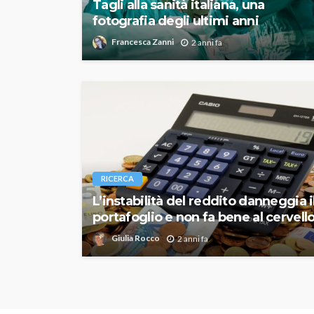
Tagli alla sanità italiana, una
fotografia degli ultimi anni
Francesca Zanni
2 anni fa
RICERCA
L’instabilità del reddito danneggia i
portafoglio e non fa bene al cervell
Giulia Rocco
2 anni fa