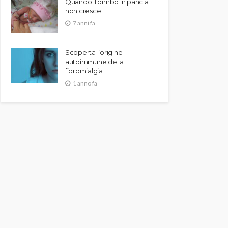
Quando il bimbo in pancia
non cresce
7 anni fa
Scoperta l’origine
autoimmune della
fibromialgia
1 anno fa