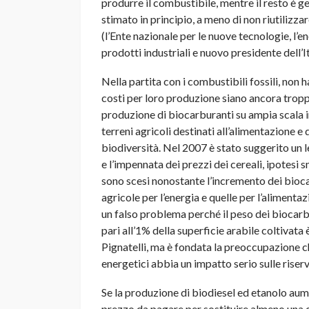
produrre il combustibile, mentre il resto è ge
stimato in principio, a meno di non riutilizza
(l’Ente nazionale per le nuove tecnologie, l’e
prodotti industriali e nuovo presidente dell’I
Nella partita con i combustibili fossili, non 
costi per loro produzione siano ancora troppo 
produzione di biocarburanti su ampia scala i
terreni agricoli destinati all’alimentazione e
biodiversità. Nel 2007 è stato suggerito un 
e l’impennata dei prezzi dei cereali, ipotesi 
sono scesi nonostante l’incremento dei biocarb
agricole per l’energia e quelle per l’alimenta
un falso problema perché il peso dei biocarbu
pari all’1% della superficie arabile coltivata
Pignatelli, ma è fondata la preoccupazione ch
energetici abbia un impatto serio sulle riserve
Se la produzione di biodiesel ed etanolo aum
prezzo da pagare per sostituire almeno una q