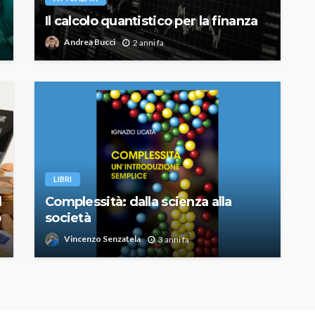
Il calcolo quantistico per la finanza
Andrea Bucci
2 anni fa
LIBRI
l
Complessità: dalla scienza alla
o
società
Vincenzo Senzatela
3 anni fa