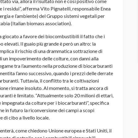
ttato via, allora il risultato non è così positivo come
re i residui”, afferma Vito Pignatelli, responsabile Enea
nergia e l’ambiente) del Gruppo sistemi vegetali per
tabia (Italian biomass association).
ha giocato a favore dei biocombustibili il fatto che i
elevati. Il guaio più grande è però un altro: la
mplica il rischio di una drammatica sottrazione di
 di un impoverimento delle colture, con danni alla
legame tra l’aumento nella produzione di biocarburanti
smentita l’anno successivo, quando i prezzi delle derrate
uranti. Tuttavia, il conflitto tra le coltivazioni
zione rimane insoluto. Al momento, si tratta ancora di
ranti è limitato. “Attualmente solo 20 milioni di ettari,
 è impegnata da colture per i biocarburanti”, specifica
e in futuro la riconversione dei campi a scopi
 di cibo a livello locale.
enterà, come chiedono Unione europea e Stati Uniti, il
uota di petrolio con i combustibili rinnovabili