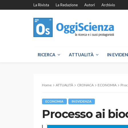
La Rivista
La Redazione
Autori
Archivio
RICERCA
ATTUALITÀ
IN EVIDE
Home
ATTUALITÀ
CRONACA
ECONOMIA
Proc
ECONOMIA
IN EVIDENZA
Processo ai bio