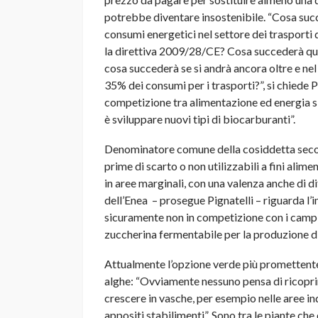
potrebbe diventare insostenibile. “Cosa suc
consumi energetici nel settore dei trasporti 
la direttiva 2009/28/CE? Cosa succederà qua
cosa succederà se si andrà ancora oltre e nel 
35% dei consumi per i trasporti?”, si chiede P
competizione tra alimentazione ed energia si
è sviluppare nuovi tipi di biocarburanti”.
Denominatore comune della cosiddetta second
prime di scarto o non utilizzabili a fini ali
in aree marginali, con una valenza anche di d
dell’Enea – prosegue Pignatelli – riguarda l’i
sicuramente non in competizione con i campi
zuccherina fermentabile per la produzione di
Attualmente l’opzione verde più promettente a
alghe: “Ovviamente nessuno pensa di ricoprire 
crescere in vasche, per esempio nelle aree in
appositi stabilimenti”. Sono tra le piante ch