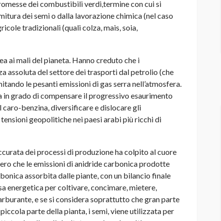
promesse dei combustibili verdi,
termine con cui si
mitura dei semi o dalla lavorazione chimica (nel caso
ricole tradizionali (quali colza, mais, soia,
cea ai mali del pianeta. Hanno creduto che i
 assoluta del settore dei trasporti dal petrolio (che
mitando le pesanti emissioni di gas serra nell’atmosfera.
a in grado di compensare il progressivo esaurimento
al caro-benzina, diversificare e dislocare gli
tensioni geopolitiche nei paesi arabi più ricchi di
 accurata dei processi di produzione ha colpito al cuore
vero che le emissioni di anidride carbonica prodotte
onica assorbita dalle piante, con un bilancio finale
a energetica per coltivare, concimare, mietere,
arburante, e se si considera soprattutto che gran parte
iccola parte della pianta, i semi, viene utilizzata per