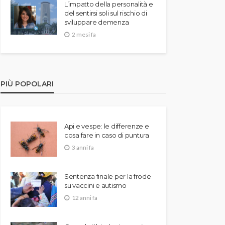
L’impatto della personalità e
del sentirsi soli sul rischio di
sviluppare demenza
2 mesi fa
PIÙ POPOLARI
Api e vespe: le differenze e
cosa fare in caso di puntura
3 anni fa
Sentenza finale per la frode
su vaccini e autismo
12 anni fa