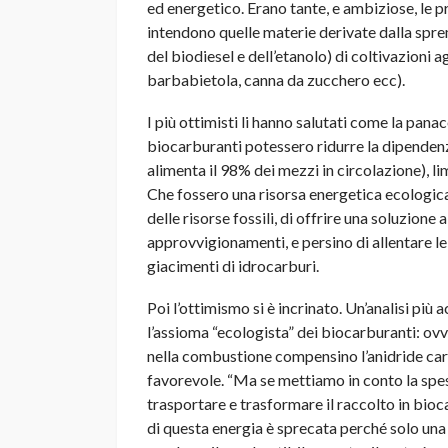
ed energetico. Erano tante, e ambiziose, le 
intendono quelle materie derivate dalla spre
del biodiesel e dell’etanolo) di coltivazioni ag
barbabietola, canna da zucchero ecc).
I più ottimisti li hanno salutati come la pana
biocarburanti potessero ridurre la dipendenza
alimenta il 98% dei mezzi in circolazione), li
Che fossero una risorsa energetica ecologic
delle risorse fossili, di offrire una soluzione 
approvvigionamenti, e persino di allentare le 
giacimenti di idrocarburi.
Poi l’ottimismo si è incrinato. Un’analisi più
l’assioma “ecologista” dei biocarburanti: ov
nella combustione compensino l’anidride carb
favorevole. “Ma se mettiamo in conto la spes
trasportare e trasformare il raccolto in bioc
di questa energia è sprecata perché solo una p