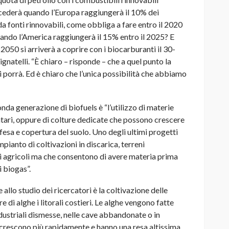
cederà quando l’Europa raggiungerà il 10% dei
da fonti rinnovabili, come obbliga a fare entro il 2020
ndo l’America raggiungerà il 15% entro il 2025? E
2050 si arriverà a coprire con i biocarburanti il 30-
ignatelli. “È chiaro – risponde – che a quel punto la
 porrà. Ed è chiaro che l’unica possibilità che abbiamo
a generazione di biofuels è “l’utilizzo di materie
mentari, oppure di colture dedicate che possono crescere
ifesa e copertura del suolo. Uno degli ultimi progetti
mpianto di coltivazioni in discarica, terreni
 agricoli ma che consentono di avere materia prima
 biogas”.
llo studio dei ricercatori è la coltivazione delle
di alghe i litorali costieri. Le alghe vengono fatte
dustriali dismesse, nelle cave abbandonate o in
e crescono più rapidamente e hanno una resa altissima.