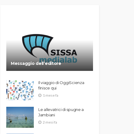
Messaggio dell’editore
Il viaggio di OggiScienza
finisce qui
1 mese fa
Le allevatrici di spugne a
Jambiani
2 mesi fa