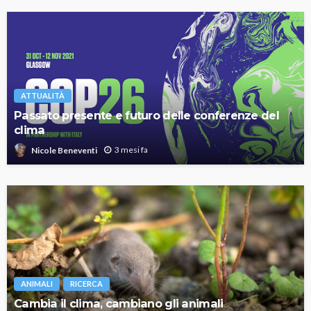
ATTUALITÀ
Passato presente e futuro delle conferenze del
clima
3 mesi fa
Nicole Beneventi
ANIMALI
RICERCA
Cambia il clima, cambiano gli animali