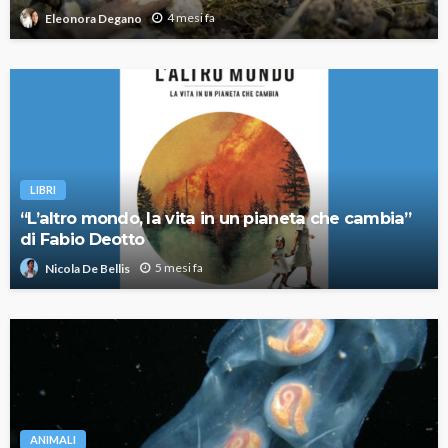
4 mesi fa
Eleonora Degano
LIBRI
“L’altro mondo, la vita in un pianeta che cambia”
di Fabio Deotto
5 mesi fa
Nicola De Bellis
ANIMALI