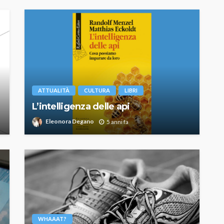
ATTUALITÀ
CULTURA
LIBRI
L’intelligenza delle api
Eleonora Degano
5 anni fa
WHAAAT?