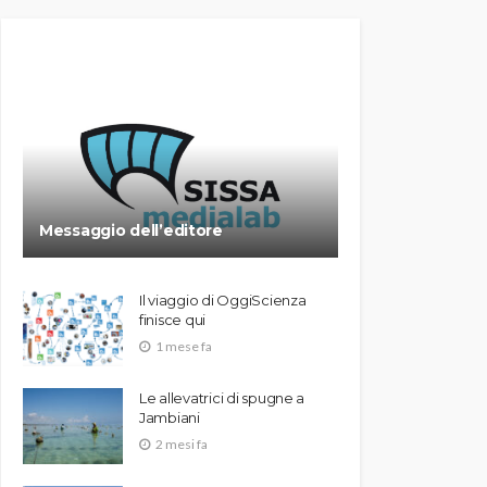
Messaggio dell’editore
Il viaggio di OggiScienza
finisce qui
1 mese fa
Le allevatrici di spugne a
Jambiani
2 mesi fa