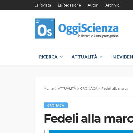
La Rivista
La Redazione
Autori
Archivio
RICERCA
ATTUALITÀ
IN EVIDE
Home
ATTUALITÀ
CRONACA
Fedeli alla marca
CRONACA
Fedeli alla mar