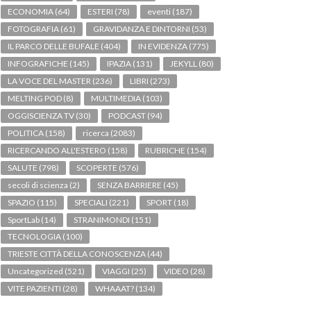
ECONOMIA
(64)
ESTERI
(78)
eventi
(187)
FOTOGRAFIA
(61)
GRAVIDANZA E DINTORNI
(53)
IL PARCO DELLE BUFALE
(404)
IN EVIDENZA
(775)
INFOGRAFICHE
(145)
IPAZIA
(131)
JEKYLL
(80)
LA VOCE DEL MASTER
(236)
LIBRI
(273)
MELTING POD
(8)
MULTIMEDIA
(103)
OGGISCIENZA TV
(30)
PODCAST
(94)
POLITICA
(158)
ricerca
(2083)
RICERCANDO ALL'ESTERO
(158)
RUBRICHE
(154)
SALUTE
(798)
SCOPERTE
(576)
secoli di scienza
(2)
SENZA BARRIERE
(45)
SPAZIO
(115)
SPECIALI
(221)
SPORT
(18)
SportLab
(14)
STRANIMONDI
(151)
TECNOLOGIA
(100)
TRIESTE CITTÀ DELLA CONOSCENZA
(44)
Uncategorized
(521)
VIAGGI
(25)
VIDEO
(28)
VITE PAZIENTI
(28)
WHAAAT?
(134)