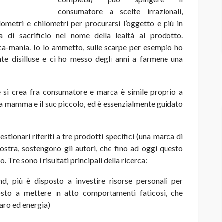
consumatore a scelte irrazionali,
lometri e chilometri per procurarsi l’oggetto
e più in
 di sacrificio nel nome della lealtà al prodotto.
ca-mania. Io lo ammetto, sulle scarpe per esempio ho
te disilluse e ci ho messo degli anni a farmene una
e si crea fra consumatore e marca è simile proprio a
la mamma e il suo piccolo, ed è essenzialmente guidato
tionari riferiti a tre prodotti specifici (una marca di
imostra, sostengono gli autori, che fino ad oggi questo
 Tre sono i risultati principali della ricerca:
d, più è disposto a investire risorse personali per
sto a mettere in atto comportamenti faticosi, che
aro ed energia)