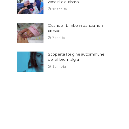
vaccini e autismo
12 anni fa
Quando il bimbo in pancia non
cresce
7 anni fa
Scoperta l’origine autoimmune
della fibromialgia
1 anno fa