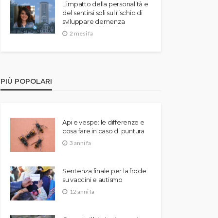
L’impatto della personalità e
del sentirsi soli sul rischio di
sviluppare demenza
2 mesi fa
PIÙ POPOLARI
Api e vespe: le differenze e
cosa fare in caso di puntura
3 anni fa
Sentenza finale per la frode
su vaccini e autismo
12 anni fa