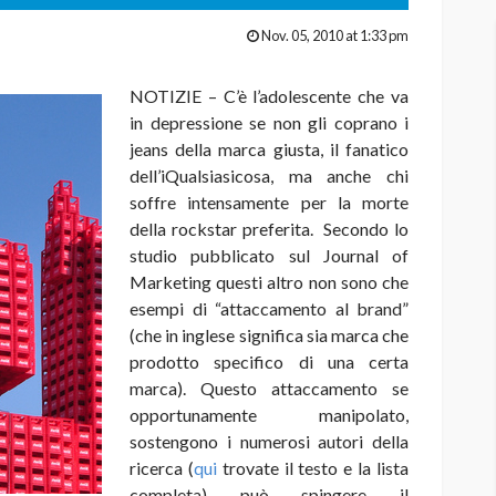
Nov. 05, 2010 at 1:33 pm
NOTIZIE – C’è l’adolescente che va
in depressione se non gli coprano i
jeans della marca giusta, il fanatico
dell’iQualsiasicosa, ma anche chi
soffre intensamente per la morte
della rockstar preferita. Secondo lo
studio pubblicato sul Journal of
Marketing questi altro non sono che
esempi di “attaccamento al brand”
(che in inglese significa sia marca che
prodotto specifico di una certa
marca). Questo attaccamento se
opportunamente manipolato,
sostengono i numerosi autori della
ricerca (
qui
trovate il testo e la lista
completa) può spingere il