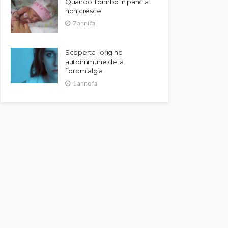
Quando il bimbo in pancia
non cresce
7 anni fa
Scoperta l’origine
autoimmune della
fibromialgia
1 anno fa