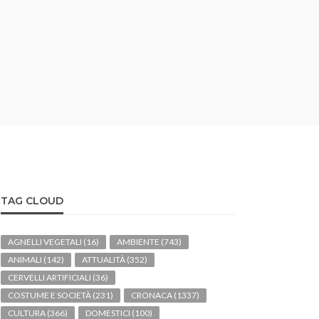
TAG CLOUD
AGNELLI VEGETALI
(16)
AMBIENTE
(743)
ANIMALI
(142)
ATTUALITÀ
(352)
CERVELLI ARTIFICIALI
(36)
COSTUME E SOCIETÀ
(231)
CRONACA
(1337)
CULTURA
(366)
DOMESTICI
(100)