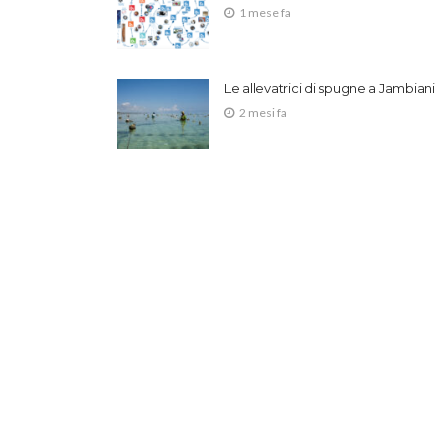
1 mese fa
Le allevatrici di spugne a Jambiani
2 mesi fa