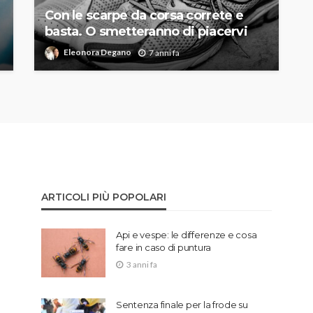
Con le scarpe da corsa correte e
basta. O smetteranno di piacervi
Eleonora Degano
7 anni fa
ARTICOLI PIÙ POPOLARI
Api e vespe: le differenze e cosa
fare in caso di puntura
3 anni fa
Sentenza finale per la frode su