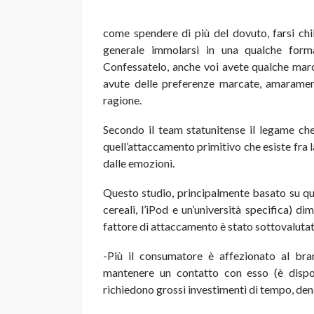
come spendere di più del dovuto, farsi chi
generale immolarsi in una qualche forma
Confessatelo, anche voi avete qualche mar
avute delle preferenze marcate, amaramen
ragione.
Secondo il team statunitense il legame ch
quell’attaccamento primitivo che esiste fra 
dalle emozioni.
Questo studio, principalmente basato su ques
cereali, l’iPod e un’università specifica) d
fattore di attaccamento è stato sottovalutato.
-Più il consumatore è affezionato al bran
mantenere un contatto con esso (è dispo
richiedono grossi investimenti di tempo, den