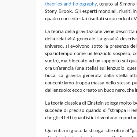
theories and holography
, tenuto al Simons 
Stony Brook. Gli esperti mondiali, riuniti 
quadro coerente dai risultati sorprendenti. V
La teoria della gravitazione viene descritta
della relatività generale. La gravità descriv
universo, si evolvono sotto la presenza de
spaziotempo come un lenzuolo sospeso, cop
vuoto), ma bloccato ad un supporto sui quatt
ora un’arancia (una stella) sul lenzuolo, qu
buca. La gravità generata dalla stella att
concentriamo troppa massa nello stesso punt
dal lenzuolo: ecco creato un buco nero, che i
La teoria classica di Einstein spiega molto b
succede di preciso quando si “strappa il len
che gli effetti quantistici diventano important
Qui entra in gioco la stringa, che oltre al “