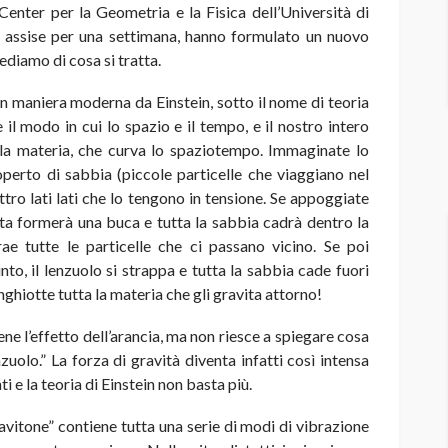
Center per la Geometria e la Fisica dell’Università di
in assise per una settimana, hanno formulato un nuovo
ediamo di cosa si tratta
.
 in maniera moderna da Einstein, sotto il nome di teoria
e il modo in cui lo spazio e il tempo, e il nostro intero
lla materia, che curva lo spaziotempo. Immaginate lo
erto di sabbia (piccole particelle che viaggiano nel
ro lati lati che lo tengono in tensione. Se appoggiate
esta formerà una buca e tutta la sabbia cadrà dentro la
rae tutte le particelle che ci passano vicino. Se poi
o, il lenzuolo si strappa e tutta la sabbia cade fuori
nghiotte tutta la materia che gli gravita attorno!
ene l’effetto dell’arancia, ma non riesce a spiegare cosa
zuolo.” La forza di gravità diventa infatti così intensa
i e la teoria di Einstein non basta più.
gravitone” contiene tutta una serie di modi di vibrazione