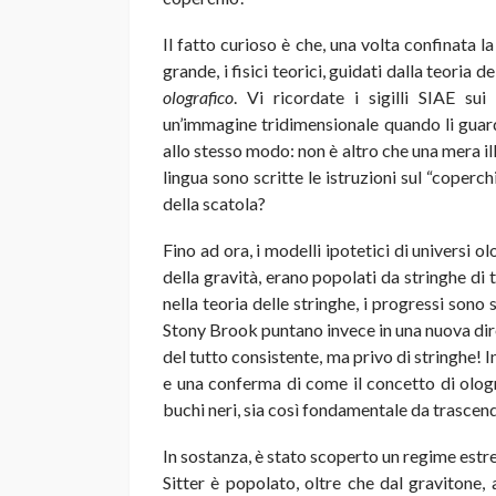
Il fatto curioso è che, una volta confinata l
grande, i fisici teorici, guidati dalla teoria
olografico
. Vi ricordate i sigilli SIAE sui
un’immagine tridimensionale quando li guard
allo stesso modo: non è altro che una mera i
lingua sono scritte le istruzioni sul “coperch
della scatola?
Fino ad ora, i modelli ipotetici di universi olo
della gravità, erano popolati da stringhe di 
nella teoria delle stringhe, i progressi sono
Stony Brook puntano invece in una nuova dire
del tutto consistente, ma privo di stringhe! I
e una conferma di come il concetto di olog
buchi neri, sia così fondamentale da trascende
In sostanza, è stato scoperto un regime estre
Sitter è popolato, oltre che dal gravitone, 