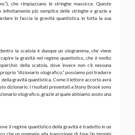
ins”), che rimpiazzano le stringhe massicce. Queste
o infinitamente più semplice delle stringhe e grazie a
are in faccia la gravità quantistica in tutta la sua
à dentro la scatola è dunque un ologramma, che viene
 capire la gravità nel regime quantistico, che è molto
operchio della scatola, dove invece non c’è nessuna
proprio “dizionario olografico,” possiamo poi tradurre
à della gravità quantistica. Come il lettore accorto avrà
esto dizionario. I risultati presentati a Stony Brook sono
dizionario olografico, grazie al quale abbiamo avuto una
dove il regime quantistico della gravità è tradotto in un
ltro che un magnete alla transizione di fase (in termini