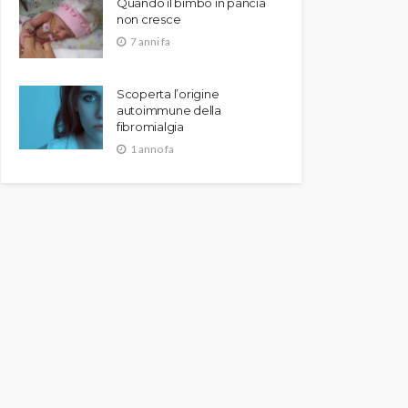
Quando il bimbo in pancia
non cresce
7 anni fa
Scoperta l’origine
autoimmune della
fibromialgia
1 anno fa