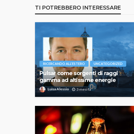
TI POTREBBERO INTERESSARE
RICERCANDO ALL'ESTERO
UNCATEGORIZED
Pulsar come sorgenti di raggi
gamma ad altissime energie
Luisa Alessio
3 mesi fa