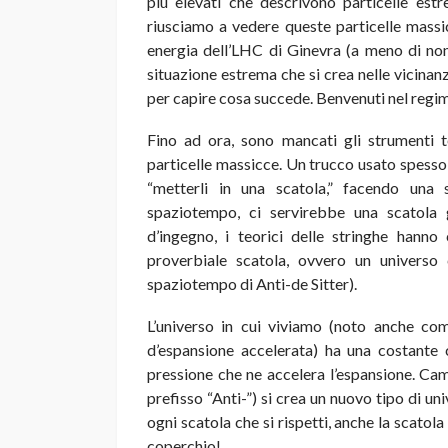
più elevati che descrivono particelle estr
riusciamo a vedere queste particelle massic
energia dell’LHC di Ginevra (a meno di non
situazione estrema che si crea nelle vicinan
per capire cosa succede. Benvenuti nel regim
Fino ad ora, sono mancati gli strumenti te
particelle massicce. Un trucco usato spesso 
“metterli in una scatola,” facendo una 
spaziotempo, ci servirebbe una scatola 
d’ingegno, i teorici delle stringhe hanno
proverbiale scatola, ovvero un universo
spaziotempo di Anti-de Sitter).
L’universo in cui viviamo (noto anche co
d’espansione accelerata) ha una costante
pressione che ne accelera l’espansione. Cam
prefisso “Anti-”) si crea un nuovo tipo di u
ogni scatola che si rispetti, anche la scatola 
coperchio!