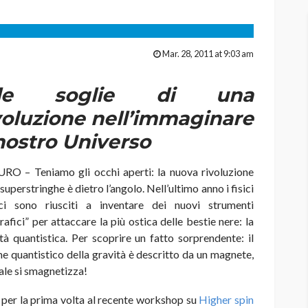
Mar. 28, 2011 at 9:03 am
lle soglie di una
voluzione nell’immaginare
 nostro Universo
RO – Teniamo gli occhi aperti: la nuova rivoluzione
 superstringhe è dietro l’angolo. Nell’ultimo anno i fisici
ici sono riusciti a inventare dei nuovi strumenti
rafici” per attaccare la più ostica delle bestie nere: la
tà quantistica. Per scoprire un fatto sorprendente: il
e quantistico della gravità è descritto da un magnete,
uale si smagnetizza!
so per la prima volta al recente workshop su
Higher spin