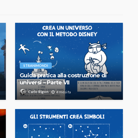
STRANIMONDI
Guida pratica alla costruzione di
universi – Parte VII
Carlo Rigon
4 mesi fa