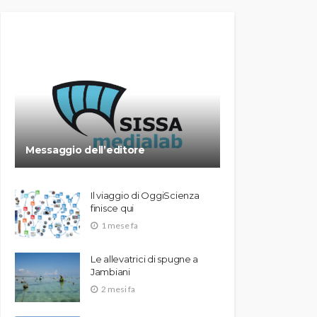
Messaggio dell’editore
Il viaggio di OggiScienza
finisce qui
1 mese fa
Le allevatrici di spugne a
Jambiani
2 mesi fa