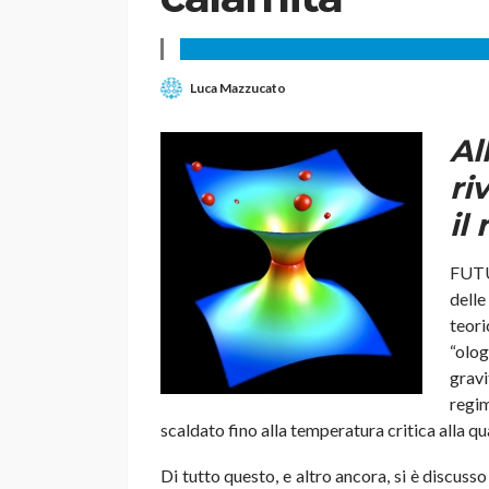
Luca Mazzucato
A
ri
il
FUTU
delle
teor
“olog
gravi
regim
scaldato fino alla temperatura critica alla q
Di tutto questo, e altro ancora, si è discus