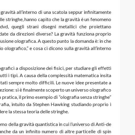
a gravità all’interno di una scatola seppur infinitamente
 delle stringhe, hanno capito che la gravità è un fenomeno
 dvd, quegli strani disegni metallici che proiettano
ate da direzioni diverse? La gravità funziona proprio
llusione olografica. A questo punto la domanda è: in che
io olografico,” e cosa ci dicono sulla gravità all’interno
grafici a disposizione dei fisici, per studiare gli effetti
tutti i tipi. A causa della complessità matematica insita
 stati sempre molto difficili. Le nuove idee presentate a
zione: si è finalmente scoperto un universo olografico
n pratica, il primo esempio di “olografia senza stringhe”
rafia, intuito da Stephen Hawking studiando proprio i
re la stessa teoria delle stringhe.
mo della gravità quantistica in cui l’universo di Anti-de
anche da un infinito numero di altre particelle di spin