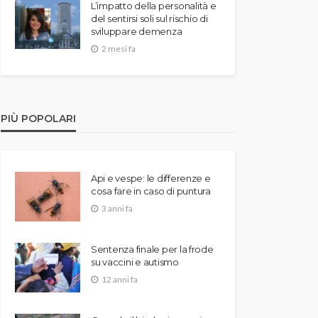
L’impatto della personalità e
del sentirsi soli sul rischio di
sviluppare demenza
2 mesi fa
PIÙ POPOLARI
Api e vespe: le differenze e
cosa fare in caso di puntura
3 anni fa
Sentenza finale per la frode
su vaccini e autismo
12 anni fa