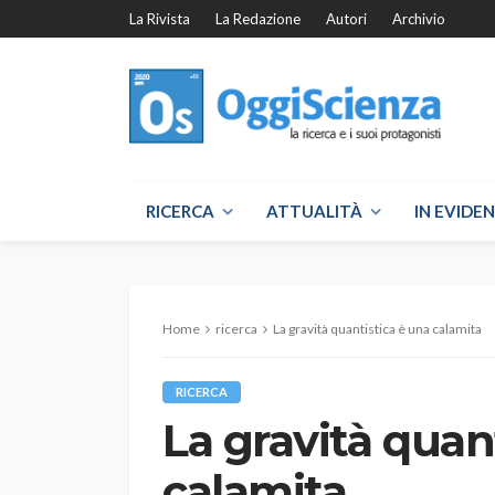
La Rivista
La Redazione
Autori
Archivio
RICERCA
ATTUALITÀ
IN EVIDE
Home
ricerca
La gravità quantistica è una calamita
RICERCA
La gravità quan
calamita