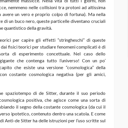
emamente massicce. Nella vita di tutti i giorni, non
ce, nemmeno nelle collisioni tra protoni ad altissima
 avere un vero e proprio colpo di fortuna). Ma nella
ze di un buco nero, queste particelle diventano cruciali
e quantistico della gravità.
orici per capire gli effetti “stringheschi” di queste
dai fisici teorici per studiare fenomeni complicati è di
sorta di esperimento concettuale. Nel caso dello
gigante che contenga tutto l’universo! Con un po’
 capito che esiste una versione “cosmologica” della
 con costante cosmologica negativa (per gli amici,
me spaziotempo di de Sitter, durante il suo periodo
 cosmologica positiva, che agisce come una sorta di
biando il segno della costante cosmologica (da cui il
niverso ipotetico, contenuto dentro una scatola. E come
di Anti-de Sitter ha delle istruzioni per l’uso scritte sul