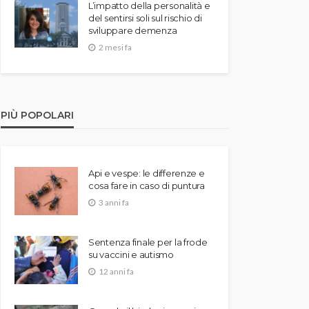
L’impatto della personalità e
del sentirsi soli sul rischio di
sviluppare demenza
2 mesi fa
PIÙ POPOLARI
Api e vespe: le differenze e
cosa fare in caso di puntura
3 anni fa
Sentenza finale per la frode
su vaccini e autismo
12 anni fa