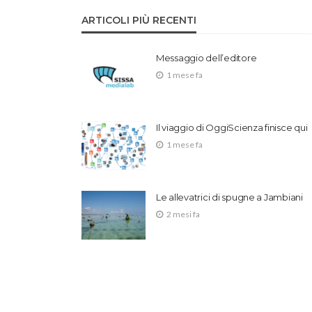
ARTICOLI PIÙ RECENTI
Messaggio dell’editore
1 mese fa
Il viaggio di OggiScienza finisce qui
1 mese fa
Le allevatrici di spugne a Jambiani
2 mesi fa