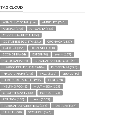
TAG CLOUD
AGNELLI VEGETALI
(16)
AMBIENTE
(743)
ANIMALI
(142)
ATTUALITÀ
(352)
CERVELLI ARTIFICIALI
(36)
COSTUME E SOCIETÀ
(231)
CRONACA
(1337)
CULTURA
(366)
DOMESTICI
(100)
ECONOMIA
(64)
ESTERI
(78)
eventi
(187)
FOTOGRAFIA
(61)
GRAVIDANZA E DINTORNI
(53)
IL PARCO DELLE BUFALE
(404)
IN EVIDENZA
(775)
INFOGRAFICHE
(145)
IPAZIA
(131)
JEKYLL
(80)
LA VOCE DEL MASTER
(236)
LIBRI
(273)
MELTING POD
(8)
MULTIMEDIA
(103)
OGGISCIENZA TV
(30)
PODCAST
(94)
POLITICA
(158)
ricerca
(2083)
RICERCANDO ALL'ESTERO
(158)
RUBRICHE
(154)
SALUTE
(798)
SCOPERTE
(576)