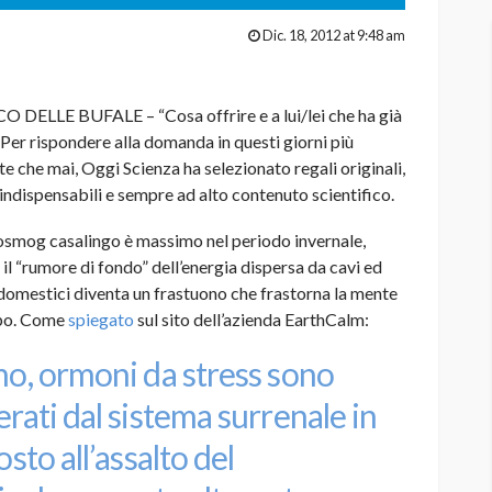
Dic. 18, 2012 at 9:48 am
O DELLE BUFALE – “Cosa offrire e a lui/lei che ha già
 Per rispondere alla domanda in questi giorni più
nte che mai, Oggi Scienza ha selezionato regali originali,
indispensabili e sempre ad alto contenuto scientifico.
rosmog casalingo è massimo nel periodo invernale,
il “rumore di fondo” dell’energia dispersa da cavi ed
domestici diventa un frastuono che frastorna la mente
rpo. Come
spiegato
sul sito dell’azienda EarthCalm:
o, ormoni da stress sono
rati dal sistema surrenale in
osto all’assalto del