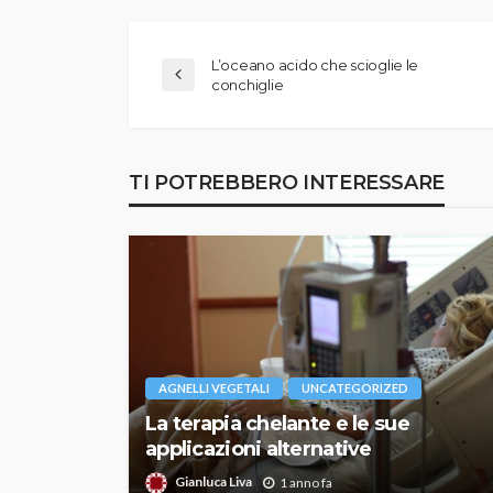
L’oceano acido che scioglie le
conchiglie
TI POTREBBERO INTERESSARE
AGNELLI VEGETALI
UNCATEGORIZED
La terapia chelante e le sue
applicazioni alternative
Gianluca Liva
1 anno fa