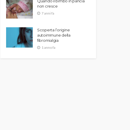
Quando il bimbo in pancia
non cresce
7 anni fa
Scoperta l’origine
autoimmune della
fibromialgia
1 anno fa