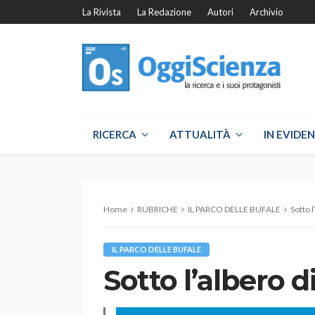
La Rivista
La Redazione
Autori
Archivio
RICERCA
ATTUALITÀ
IN EVIDE
Home
RUBRICHE
IL PARCO DELLE BUFALE
Sotto l
IL PARCO DELLE BUFALE
Sotto l’albero d