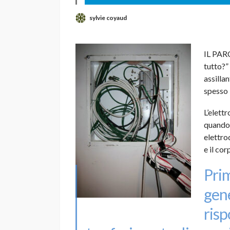
sylvie coyaud
IL PARC
tutto?”
assilla
spesso 
L’elett
quando 
elettro
e il co
Prim
gene
risp