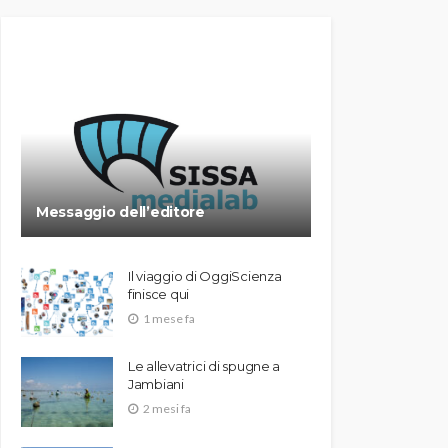
Messaggio dell’editore
Il viaggio di OggiScienza
finisce qui
1 mese fa
Le allevatrici di spugne a
Jambiani
2 mesi fa