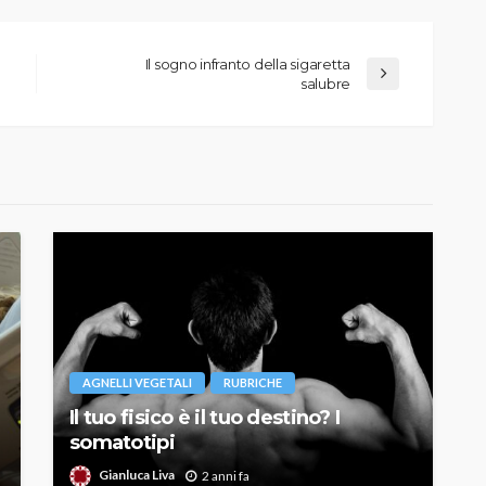
Il sogno infranto della sigaretta
salubre
AGNELLI VEGETALI
RUBRICHE
Il tuo fisico è il tuo destino? I
somatotipi
Gianluca Liva
2 anni fa