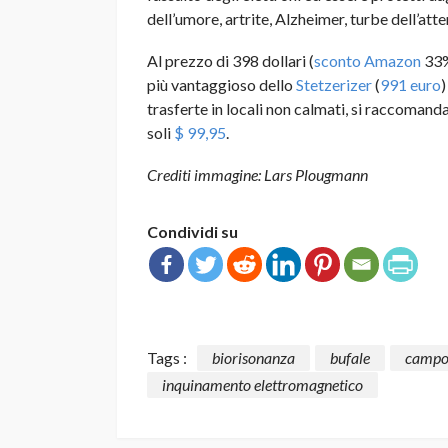
dell’umore, artrite, Alzheimer, turbe dell’att
Al prezzo di 398 dollari (
sconto Amazon
33%
più vantaggioso dello
Stetzerizer
(
991 euro
)
trasferte in locali non calmati, si raccomand
soli
$ 99,95
.
Crediti immagine: Lars Plougmann
Condividi su
Tags :
biorisonanza
bufale
campo
inquinamento elettromagnetico