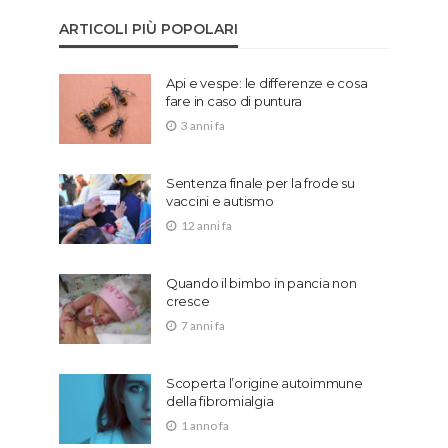
ARTICOLI PIÙ POPOLARI
Api e vespe: le differenze e cosa
fare in caso di puntura
3 anni fa
Sentenza finale per la frode su
vaccini e autismo
12 anni fa
Quando il bimbo in pancia non
cresce
7 anni fa
Scoperta l’origine autoimmune
della fibromialgia
1 anno fa