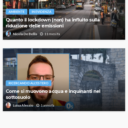
AMBIENTE
IN EVIDENZA
Quanto il lockdown (non) ha influito sulla
riduzione delle emissioni
11 mesi fa
Nicola De Bellis
RICERCANDO ALL'ESTERO
Come si muovono acqua e inquinanti nel
sottosuolo
1 anno fa
Luisa Alessio