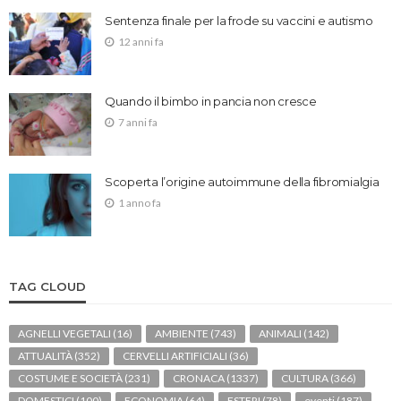
Sentenza finale per la frode su vaccini e autismo
12 anni fa
Quando il bimbo in pancia non cresce
7 anni fa
Scoperta l’origine autoimmune della fibromialgia
1 anno fa
TAG CLOUD
AGNELLI VEGETALI
(16)
AMBIENTE
(743)
ANIMALI
(142)
ATTUALITÀ
(352)
CERVELLI ARTIFICIALI
(36)
COSTUME E SOCIETÀ
(231)
CRONACA
(1337)
CULTURA
(366)
DOMESTICI
(100)
ECONOMIA
(64)
ESTERI
(78)
eventi
(187)