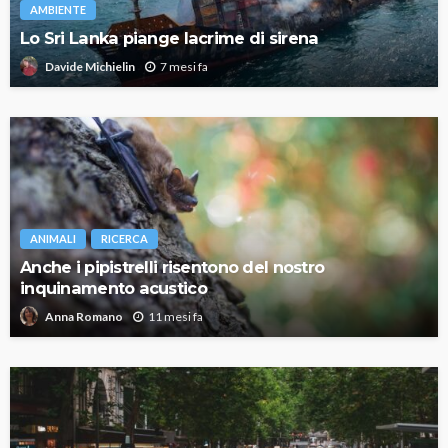
AMBIENTE
Lo Sri Lanka piange lacrime di sirena
7 mesi fa
Davide Michielin
ANIMALI
RICERCA
Anche i pipistrelli risentono del nostro
inquinamento acustico
11 mesi fa
Anna Romano