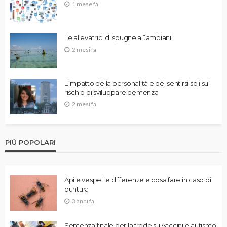
1 mese fa
Le allevatrici di spugne a Jambiani
2 mesi fa
L’impatto della personalità e del sentirsi soli sul
rischio di sviluppare demenza
2 mesi fa
PIÙ POPOLARI
Api e vespe: le differenze e cosa fare in caso di
puntura
3 anni fa
Sentenza finale per la frode su vaccini e autismo