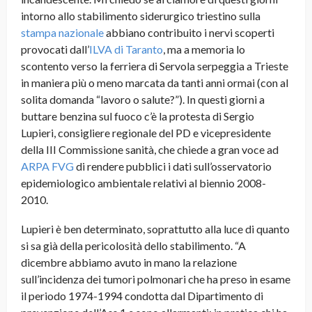
intorno allo stabilimento siderurgico triestino sulla
stampa nazionale
abbiano contribuito i nervi scoperti
provocati dall’
ILVA di Taranto
, ma a memoria lo
scontento verso la ferriera di Servola serpeggia a Trieste
in maniera più o meno marcata da tanti anni ormai (con al
solita domanda “lavoro o salute?”). In questi giorni a
buttare benzina sul fuoco c’è la protesta di Sergio
Lupieri, consigliere regionale del PD e vicepresidente
della III Commissione sanità, che chiede a gran voce ad
ARPA FVG
di rendere pubblici i dati sull’osservatorio
epidemiologico ambientale relativi al biennio 2008-
2010
.
Lupieri è ben determinato, soprattutto alla luce di quanto
si sa già della pericolosità dello stabilimento. “A
dicembre abbiamo avuto in mano la relazione
sull’incidenza dei tumori polmonari che ha preso in esame
il periodo 1974-1994 condotta dal Dipartimento di