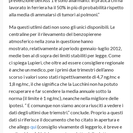
prevenzione dell’Ass 1 e sono allarmanti: in pratica chi ha
lavorato in ferriera ha il 50% in più di probabilità rispetto
alla media di ammalarsi di tumori ai polmoni.”
Ma questi utlimi dati non sono gli unici disponibili. Le
centraline per il rilevamento del benzopierene
atmosferico nella zona in questione hanno
mostrato, relativamente al periodo gennaio-luglio 2012,
medie ben al di sopra dei limiti stabiliti per legge. Come
ci spiega Lupieri, che oltre ad essere consigliere regionale
è anche un medico, per i primi due trimestri dell’anno
scorso i valori sono stati rispettivamente di 4,7 ng/mc e
1,8 ng/mc, il che significa che la Lucchini non ha potuto
recuperare e far scendere la media annuale sotto la
norma (il limite è 1 ng/mc), neanche nella migliore delle
ipotesi. ” E comunque non siamo ancora riusciti a vedere i
dati degli ultimi due triemstri.” conclude. Proprio a questi
dati si riferisce il documento che ho citato in apertura e
che allego
qui
(consiglio vivamente di leggerlo, è breve e