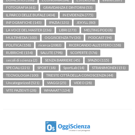
FOTOGRAFIA
(61)
GRAVIDANZA E DINTORNI
(53)
IL PARCO DELLE BUFALE
(404)
IN EVIDENZA
(775)
INFOGRAFICHE
(145)
IPAZIA
(131)
JEKYLL
(80)
LA VOCE DEL MASTER
(236)
LIBRI
(273)
MELTING POD
(8)
MULTIMEDIA
(103)
OGGISCIENZA TV
(30)
PODCAST
(94)
POLITICA
(158)
ricerca
(2083)
RICERCANDO ALL'ESTERO
(158)
RUBRICHE
(154)
SALUTE
(798)
SCOPERTE
(576)
secoli di scienza
(2)
SENZA BARRIERE
(45)
SPAZIO
(115)
SPECIALI
(221)
SPORT
(18)
SportLab
(14)
STRANIMONDI
(151)
TECNOLOGIA
(100)
TRIESTE CITTÀ DELLA CONOSCENZA
(44)
Uncategorized
(521)
VIAGGI
(25)
VIDEO
(28)
VITE PAZIENTI
(28)
WHAAAT?
(134)