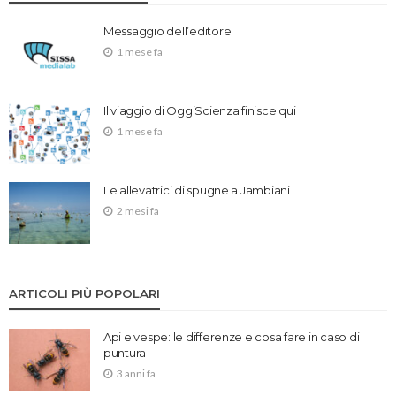
Messaggio dell’editore
1 mese fa
Il viaggio di OggiScienza finisce qui
1 mese fa
Le allevatrici di spugne a Jambiani
2 mesi fa
ARTICOLI PIÙ POPOLARI
Api e vespe: le differenze e cosa fare in caso di
puntura
3 anni fa