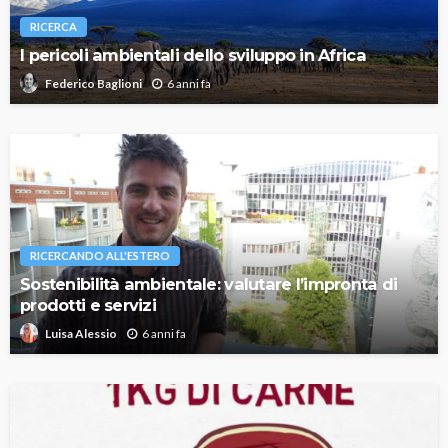
RICERCA
I pericoli ambientali dello sviluppo in Africa
6 anni fa
Federico Baglioni
RICERCANDO ALL'ESTERO
Sostenibilità ambientale: valutare l’impronta di
prodotti e servizi
6 anni fa
Luisa Alessio