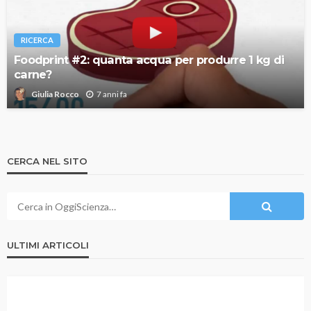
RICERCA
Foodprint #2: quanta acqua per produrre 1 kg di
carne?
7 anni fa
Giulia Rocco
CERCA NEL SITO
ULTIMI ARTICOLI