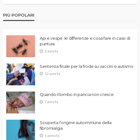
PIÙ POPOLARI
Api e vespe: le differenze e cosa fare in caso di
puntura
3 anni fa
Sentenza finale per la frode su vaccini e autismo
12 anni fa
Quando il bimbo in pancia non cresce
7 anni fa
Scoperta l’origine autoimmune della
fibromialgia
1 anno fa