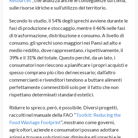
Resources
”, che analizza anche le conseguenze sul clima,
sulle risorse idriche e sull’utilizzo del territorio.
Secondo lo studio, il 54% degli sprechi avviene durante le
fasi di produzione e stoccaggio, mentre il 46% nelle fasi
di trasformazione, distribuzione e consumo. A livello di
consumo, gli sprechi sono maggiori nei Paesi ad alto e
medio reddito, dove rappresentano, rispettivamente, il
39% e il 31% del totale. Questo perché, da un lato, i
consumatori non riescono a pianificare i propri acquisti e
spesso comprano più cibo del necessario; dall’altro
commercianti e rivenditori tendono a buttare alimenti
perfettamente commestibili solo per il fatto che non
rispettano determinati standard estetici.
Ridurre lo spreco, però, è possibile. Diversi progetti,
raccolti nel manuale della FAO “
Toolkit: Reducing the
Food Wastage Footprint
”, mostrano come governi,
agricoltori, aziende e consumatori possano adottare
azioni e trovare soluzioni per diminuire gli sprechi e le