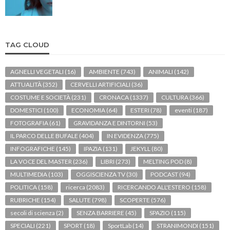
TAG CLOUD
AGNELLI VEGETALI
(16)
AMBIENTE
(743)
ANIMALI
(142)
ATTUALITÀ
(352)
CERVELLI ARTIFICIALI
(36)
COSTUME E SOCIETÀ
(231)
CRONACA
(1337)
CULTURA
(366)
DOMESTICI
(100)
ECONOMIA
(64)
ESTERI
(78)
eventi
(187)
FOTOGRAFIA
(61)
GRAVIDANZA E DINTORNI
(53)
IL PARCO DELLE BUFALE
(404)
IN EVIDENZA
(775)
INFOGRAFICHE
(145)
IPAZIA
(131)
JEKYLL
(80)
LA VOCE DEL MASTER
(236)
LIBRI
(273)
MELTING POD
(8)
MULTIMEDIA
(103)
OGGISCIENZA TV
(30)
PODCAST
(94)
POLITICA
(158)
ricerca
(2083)
RICERCANDO ALL'ESTERO
(158)
RUBRICHE
(154)
SALUTE
(798)
SCOPERTE
(576)
secoli di scienza
(2)
SENZA BARRIERE
(45)
SPAZIO
(115)
SPECIALI
(221)
SPORT
(18)
SportLab
(14)
STRANIMONDI
(151)