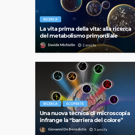
RICERCA
La vita prima della vita: alla ricerca
del metabolismo primordiale
Davide Michielin
2 anni fa
RICERCA
SCOPERTE
Una nuova tecnica di microscopia
infrange la “barriera del colore”
Giovanni De Benedictis
5 anni fa