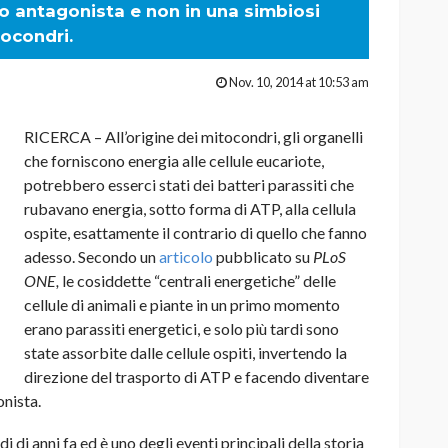
o antagonista e non in una simbiosi
tocondri.
Nov. 10, 2014 at 10:53 am
RICERCA – All’origine dei mitocondri, gli organelli
che forniscono energia alle cellule eucariote,
potrebbero esserci stati dei batteri parassiti che
rubavano energia, sotto forma di ATP, alla cellula
ospite, esattamente il contrario di quello che fanno
adesso. Secondo un
articolo
pubblicato su
PLoS
ONE,
le cosiddette “centrali energetiche” delle
cellule di animali e piante in un primo momento
erano parassiti energetici, e solo più tardi sono
state assorbite dalle cellule ospiti, invertendo la
direzione del trasporto di ATP e facendo diventare
nista.
di di anni fa ed è uno degli eventi principali della storia