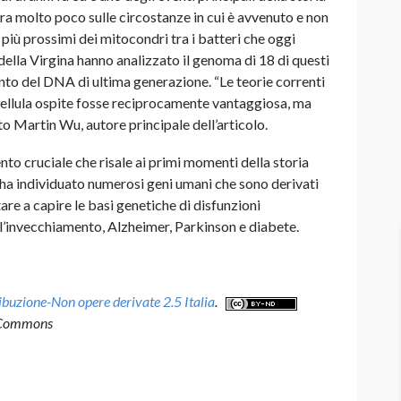
ra molto poco sulle circostanze in cui è avvenuto e non
più prossimi dei mitocondri tra i batteri che oggi
 della Virgina hanno analizzato il genoma di 18 di questi
nto del DNA di ultima generazione. “Le teorie correnti
a cellula ospite fosse reciprocamente vantaggiosa, ma
to Martin Wu, autore principale dell’articolo.
to cruciale che risale ai primi momenti della storia
o ha individuato numerosi geni umani che sono derivati ​​
re a capire le basi genetiche di disfunzioni
ll’invecchiamento, Alzheimer, Parkinson e diabete.
uzione-Non opere derivate 2.5 Italia
.
 Commons