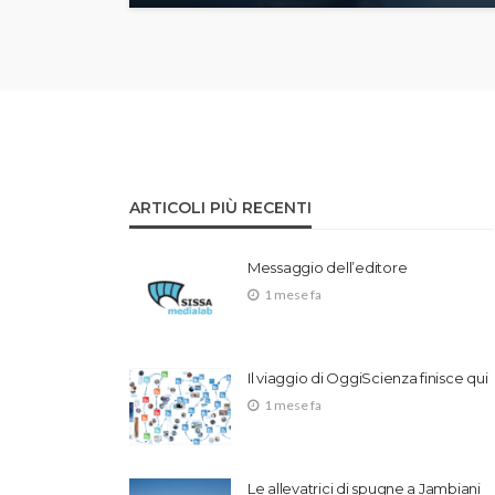
ARTICOLI PIÙ RECENTI
Messaggio dell’editore
1 mese fa
Il viaggio di OggiScienza finisce qui
1 mese fa
Le allevatrici di spugne a Jambiani