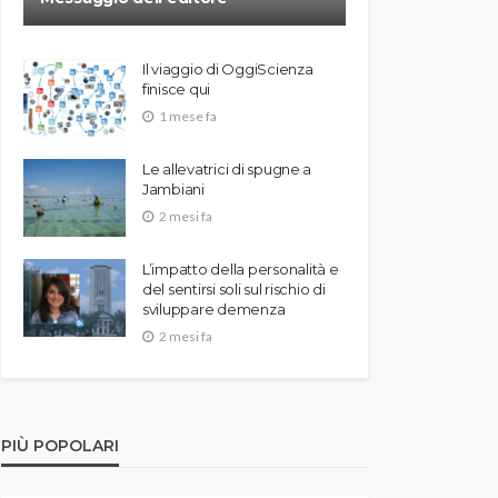
Il viaggio di OggiScienza
finisce qui
1 mese fa
Le allevatrici di spugne a
Jambiani
2 mesi fa
L’impatto della personalità e
del sentirsi soli sul rischio di
sviluppare demenza
2 mesi fa
PIÙ POPOLARI