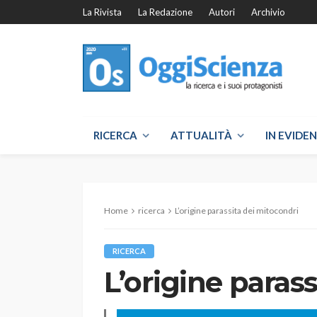
La Rivista
La Redazione
Autori
Archivio
RICERCA
ATTUALITÀ
IN EVIDE
Home
ricerca
L’origine parassita dei mitocondri
RICERCA
L’origine paras