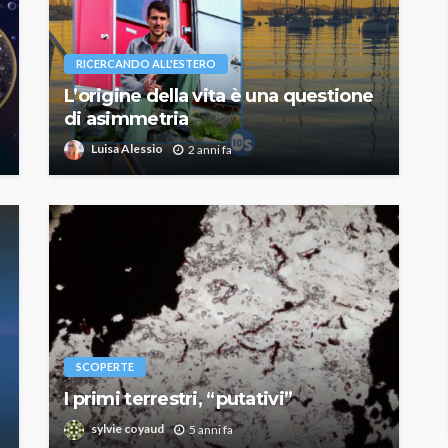
RICERCANDO ALL'ESTERO
L’origine della vita è una questione
di asimmetria
Luisa Alessio
2 anni fa
SCOPERTE
I primi terrestri, “putativi”
sylvie coyaud
5 anni fa