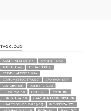
TAG CLOUD
AGNELLI VEGETALI
(16)
AMBIENTE
(743)
ANIMALI
(142)
ATTUALITÀ
(352)
CERVELLI ARTIFICIALI
(36)
COSTUME E SOCIETÀ
(231)
CRONACA
(1337)
CULTURA
(366)
DOMESTICI
(100)
ECONOMIA
(64)
ESTERI
(78)
eventi
(187)
FOTOGRAFIA
(61)
GRAVIDANZA E DINTORNI
(53)
IL PARCO DELLE BUFALE
(404)
IN EVIDENZA
(775)
INFOGRAFICHE
(145)
IPAZIA
(131)
JEKYLL
(80)