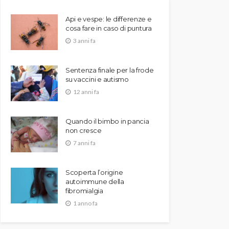
Api e vespe: le differenze e
cosa fare in caso di puntura
3 anni fa
Sentenza finale per la frode
su vaccini e autismo
12 anni fa
Quando il bimbo in pancia
non cresce
7 anni fa
Scoperta l’origine
autoimmune della
fibromialgia
1 anno fa