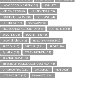
LA VOCE DEL MASTER
(236)
LIBRI
(273)
MELTING POD
(8)
MULTIMEDIA
(103)
OGGISCIENZA TV
(30)
PODCAST
(94)
POLITICA
(158)
ricerca
(2083)
RICERCANDO ALL'ESTERO
(158)
RUBRICHE
(154)
SALUTE
(798)
SCOPERTE
(576)
secoli di scienza
(2)
SENZA BARRIERE
(45)
SPAZIO
(115)
SPECIALI
(221)
SPORT
(18)
SportLab
(14)
STRANIMONDI
(151)
TECNOLOGIA
(100)
TRIESTE CITTÀ DELLA CONOSCENZA
(44)
Uncategorized
(521)
VIAGGI
(25)
VIDEO
(28)
VITE PAZIENTI
(28)
WHAAAT?
(134)