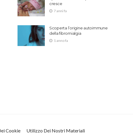
cresce
7 anni fa
Scoperta l’origine autoimmune
della fibromialgia
1 anno fa
 Dei Cookie
Utilizzo Dei Nostri Materiali