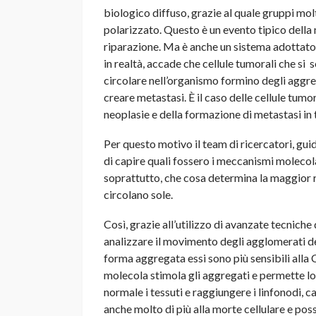
biologico diffuso, grazie al quale gruppi mo
polarizzato. Questo è un evento tipico della 
riparazione. Ma è anche un sistema adottato 
in realtà, accade che cellule tumorali che si
circolare nell’organismo formino degli aggreg
creare metastasi. È il caso delle cellule tum
neoplasie e della formazione di metastasi in 
Per questo motivo il team di ricercatori, gui
di capire quali fossero i meccanismi molecolar
soprattutto, che cosa determina la maggior re
circolano sole.
Così, grazie all’utilizzo di avanzate tecniche
analizzare il movimento degli agglomerati de
forma aggregata essi sono più sensibili alla
molecola stimola gli aggregati e permette lo
normale i tessuti e raggiungere i linfonodi, 
anche molto di più alla morte cellulare e po