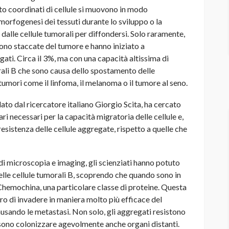
lto coordinati di cellule si muovono in modo
morfogenesi dei tessuti durante lo sviluppo o la
dalle cellule tumorali per diffondersi. Solo raramente,
 sono staccate del tumore e hanno iniziato a
ati. Circa il 3%, ma con una capacità altissima di
orali B che sono causa dello spostamento delle
tumori come il linfoma, il melanoma o il tumore al seno.
dato dal ricercatore italiano Giorgio Scita, ha cercato
i necessari per la capacità migratoria delle cellule e,
sistenza delle cellule aggregate, rispetto a quelle che
 di microscopia e imaging, gli scienziati hanno potuto
lle cellule tumorali B, scoprendo che quando sono in
 Chemochina, una particolare classe di proteine. Questa
ro di invadere in maniera molto più efficace del
causando le metastasi. Non solo, gli aggregati resistono
ssono colonizzare agevolmente anche organi distanti.