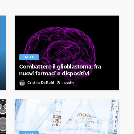
SALUTE
Combattere il glioblastoma, fra
nuovi farmaci e dispositivi
Cristina Da Rold
2 anni fa
SALUTE