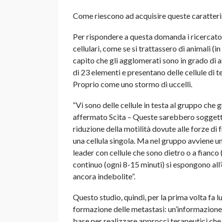
Come riescono ad acquisire queste caratteri
Per rispondere a questa domanda i ricercato
cellulari, come se si trattassero di animali (in
capito che gli agglomerati sono in grado di
di 23 elementi e presentano delle cellule di
Proprio come uno stormo di uccelli.
“Vi sono delle cellule in testa al gruppo ch
affermato Scita – Queste sarebbero soggette
riduzione della motilità dovute alle forze di 
una cellula singola. Ma nel gruppo avviene u
leader con cellule che sono dietro o a fianco
continuo (ogni 8-15 minuti) si espongono all
ancora indebolite”.
Questo studio, quindi, per la prima volta fa 
formazione delle metastasi: un’informazione
base per realizzare approcci terapeutici che