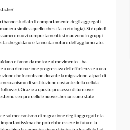
stiche?
ri hanno studiato il comportamento degli aggregati
 maniera simile a quello che si fa in etologia). Sì è quindi
 assumere nuovi comportamenti: si muovono in gruppi
 testa che guidano e fanno da motore dell’agglomerato.
e guidano e fanno da motore al movimento – ha
 a una diminuzione progressiva dell’efficienza e a una
frizione che incontrano durante la migrazione, al pari di
n meccanismo di sostituzione costante della cellula
 (follower). Grazie a questo processo di turn over
’esterno sempre cellule nuove che non sono state
luce sul meccanismo di migrazione degli aggregati e la
 importantissima che potrebbe essere in futuro la
 blocchino la comunicazione chimica tra le cellule (ad