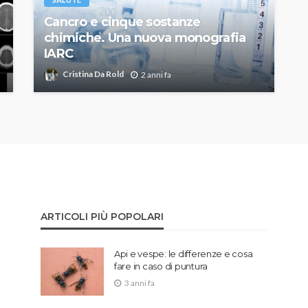
Cancro e cinque sostanze
chimiche. Una nuova monografia
IARC
Cristina Da Rold
2 anni fa
ARTICOLI PIÙ POPOLARI
Api e vespe: le differenze e cosa
fare in caso di puntura
3 anni fa