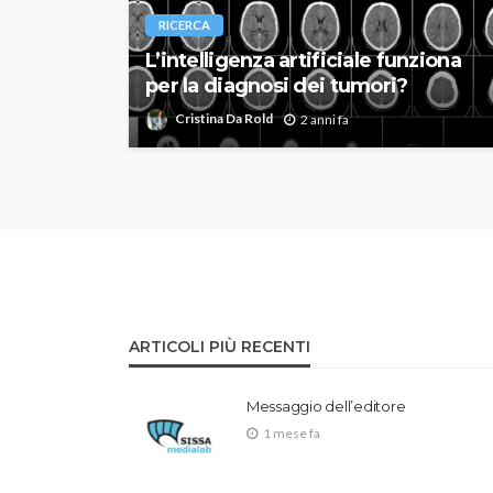
RICERCA
L’intelligenza artificiale funziona
per la diagnosi dei tumori?
Cristina Da Rold
2 anni fa
ARTICOLI PIÙ RECENTI
Messaggio dell’editore
1 mese fa