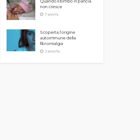
Quando il bimbo in pancia
non cresce
7 anni fa
Scoperta l’origine
autoimmune della
fibromialgia
1 anno fa