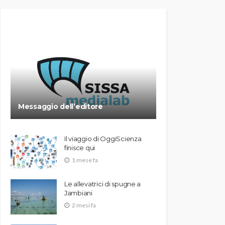
Messaggio dell’editore
Il viaggio di OggiScienza
finisce qui
1 mese fa
Le allevatrici di spugne a
Jambiani
2 mesi fa