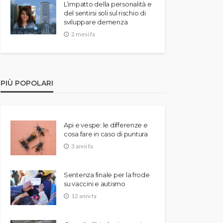
L’impatto della personalità e
del sentirsi soli sul rischio di
sviluppare demenza
2 mesi fa
PIÙ POPOLARI
Api e vespe: le differenze e
cosa fare in caso di puntura
3 anni fa
Sentenza finale per la frode
su vaccini e autismo
12 anni fa