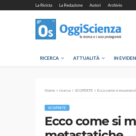
La Rivista
La Redazione
Autori
Archivio
RICERCA
ATTUALITÀ
IN EVIDE
Home
ricerca
SCOPERTE
Ecco come si muovono l
SCOPERTE
Ecco come si m
metastatiche