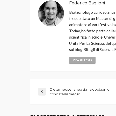
Federico Baglioni
Biotecnologo curioso, music
frequentato un Master di g
animatore ai vari festival s
Today, ho fatto parte della
scientifica in scuole, Unive
Unita Per La Scienza, del q
sul blog Ritagli di Scienz
VIEW ALL POSTS
Dieta mediterranea sì, ma dobbiamo
conoscerla meglio