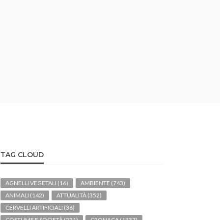
TAG CLOUD
AGNELLI VEGETALI
(16)
AMBIENTE
(743)
ANIMALI
(142)
ATTUALITÀ
(352)
CERVELLI ARTIFICIALI
(36)
COSTUME E SOCIETÀ
(231)
CRONACA
(1337)