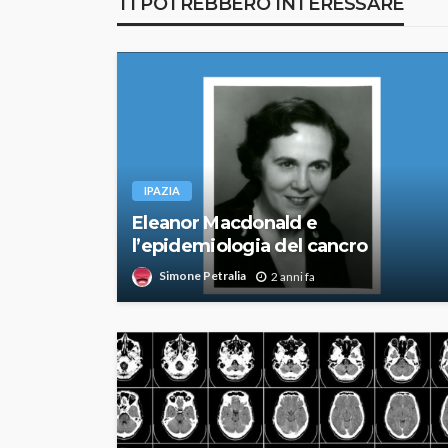
TI POTREBBERO INTERESSARE
IPAZIA
Eleanor Macdonald e
l’epidemiologia del cancro
Simone Petralia
2 anni fa